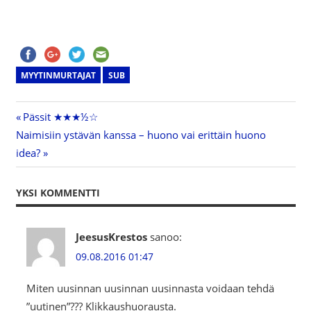
MYYTINMURTAJAT
SUB
Previous
Pässit ★★★½☆
Artikkelien
Next
Naimisiin ystävän kanssa – huono vai erittäin huono
Post:
Post:
idea?
selaus
YKSI KOMMENTTI
JeesusKrestos
sanoo:
09.08.2016 01:47
Miten uusinnan uusinnan uusinnasta voidaan tehdä
”uutinen”??? Klikkaushuorausta.