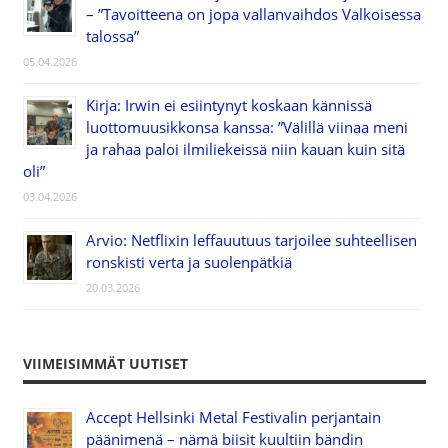
– ”Tavoitteena on jopa vallanvaihdos Valkoisessa
talossa”
05.04.2026
Kirja: Irwin ei esiintynyt koskaan kännissä
luottomuusikkonsa kanssa: ”Välillä viinaa meni
ja rahaa paloi ilmiliekeissä niin kauan kuin sitä
oli”
03.04.2026
Arvio: Netflixin leffauutuus tarjoilee suhteellisen
ronskisti verta ja suolenpätkiä
20.03.2026
VIIMEISIMMÄT UUTISET
Accept Hellsinki Metal Festivalin perjantain
päänimenä – nämä biisit kuultiin bändin