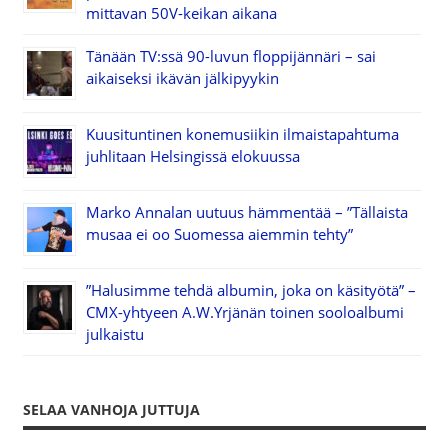
mittavan 50V-keikan aikana
Tänään TV:ssä 90-luvun floppijännäri – sai
aikaiseksi ikävän jälkipyykin
Kuusituntinen konemusiikin ilmaistapahtuma
juhlitaan Helsingissä elokuussa
Marko Annalan uutuus hämmentää – ”Tällaista
musaa ei oo Suomessa aiemmin tehty”
”Halusimme tehdä albumin, joka on käsityötä” –
CMX-yhtyeen A.W.Yrjänän toinen sooloalbumi
julkaistu
SELAA VANHOJA JUTTUJA