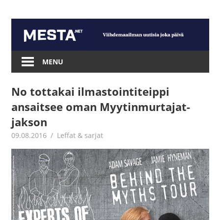
Skip
to
content
Mesta.net
MENU
No tottakai ilmastointiteippi
ansaitsee oman Myytinmurtajat-
jakson
09.08.2016
Juha Kaunisto
Leffat & sarjat