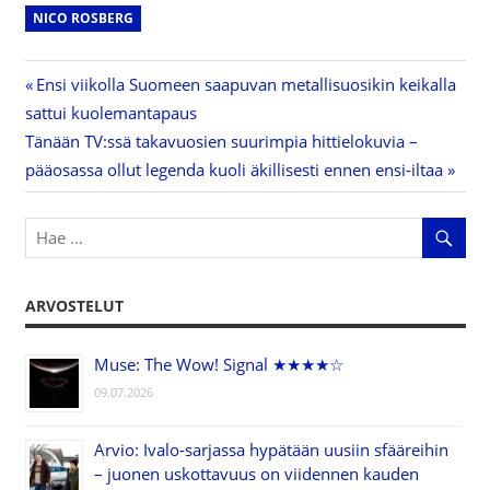
NICO ROSBERG
Previous
Ensi viikolla Suomeen saapuvan metallisuosikin keikalla
Artikkelien
sattui kuolemantapaus
Post:
Next
Tänään TV:ssä takavuosien suurimpia hittielokuvia –
selaus
Post:
pääosassa ollut legenda kuoli äkillisesti ennen ensi-iltaa
ARVOSTELUT
Muse: The Wow! Signal ★★★★☆
09.07.2026
Arvio: Ivalo-sarjassa hypätään uusiin sfääreihin
– juonen uskottavuus on viidennen kauden