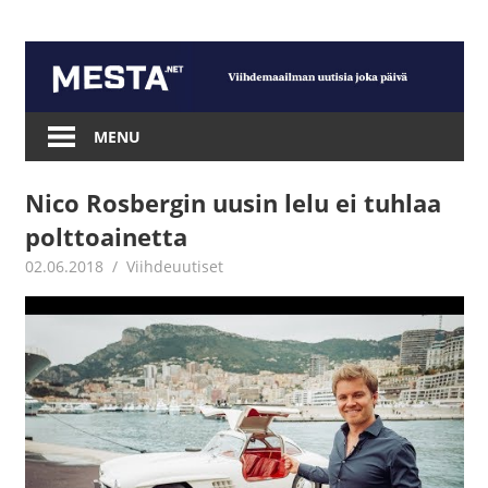
Skip
to
content
Mesta.net
MENU
Nico Rosbergin uusin lelu ei tuhlaa
polttoainetta
02.06.2018
Juha Kaunisto
Viihdeuutiset