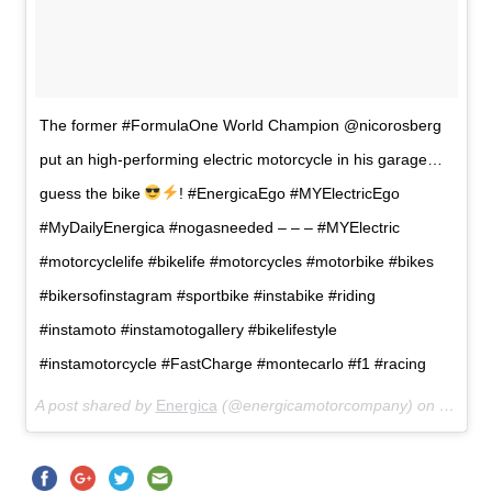
The former #FormulaOne World Champion @nicorosberg
put an high-performing electric motorcycle in his garage…
guess the bike
! #EnergicaEgo #MYElectricEgo
#MyDailyEnergica #nogasneeded – – – #MYElectric
#motorcyclelife #bikelife #motorcycles #motorbike #bikes
#bikersofinstagram #sportbike #instabike #riding
#instamoto #instamotogallery #bikelifestyle
#instamotorcycle #FastCharge #montecarlo #f1 #racing
A post shared by
Energica
(@energicamotorcompany) on
May 28