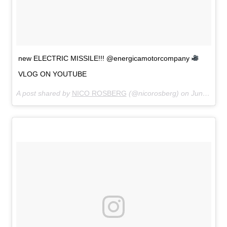
new ELECTRIC MISSILE!!! @energicamotorcompany
VLOG ON YOUTUBE
A post shared by
NICO ROSBERG
(@nicorosberg) on
Jun 1, 2018 at 3:50am PDT