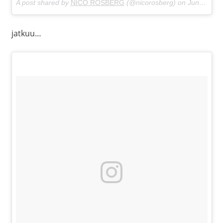
A post shared by
NICO ROSBERG
(@nicorosberg) on
Jun 1, 2018 at 7:34am PDT
jatkuu…