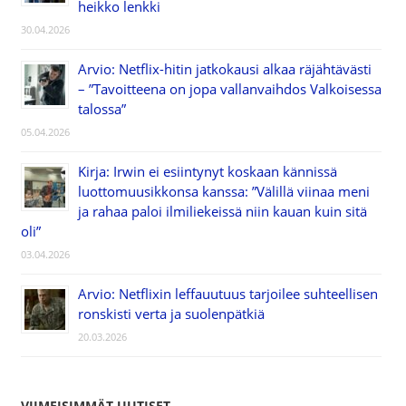
heikko lenkki
30.04.2026
Arvio: Netflix-hitin jatkokausi alkaa räjähtävästi
– ”Tavoitteena on jopa vallanvaihdos Valkoisessa
talossa”
05.04.2026
Kirja: Irwin ei esiintynyt koskaan kännissä
luottomuusikkonsa kanssa: ”Välillä viinaa meni
ja rahaa paloi ilmiliekeissä niin kauan kuin sitä
oli”
03.04.2026
Arvio: Netflixin leffauutuus tarjoilee suhteellisen
ronskisti verta ja suolenpätkiä
20.03.2026
VIIMEISIMMÄT UUTISET