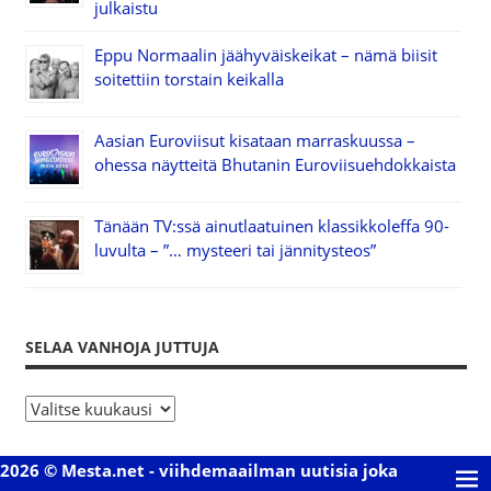
julkaistu
Eppu Normaalin jäähyväiskeikat – nämä biisit
soitettiin torstain keikalla
Aasian Euroviisut kisataan marraskuussa –
ohessa näytteitä Bhutanin Euroviisuehdokkaista
Tänään TV:ssä ainutlaatuinen klassikkoleffa 90-
luvulta – ”… mysteeri tai jännitysteos”
SELAA VANHOJA JUTTUJA
S
e
l
2026 © Mesta.net - viihdemaailman uutisia joka