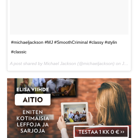
#michaeljackson #MJ #SmoothCriminal #classy #stylin
#classic
A post shared by Michael Jackson (@michaeljackson) on
Jun 21, 2017 at 9:23am PDT