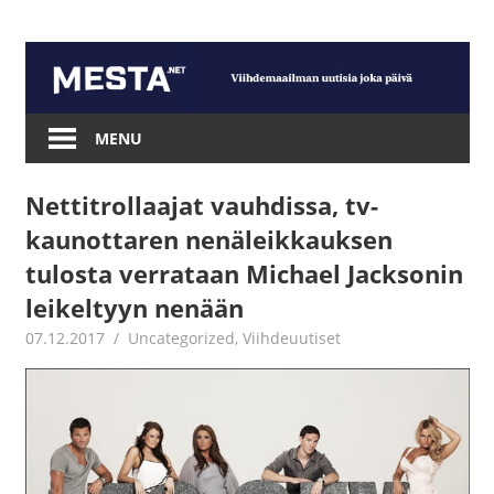
Skip
to
content
Mesta.net
MENU
Nettitrollaajat vauhdissa, tv-
kaunottaren nenäleikkauksen
tulosta verrataan Michael Jacksonin
leikeltyyn nenään
07.12.2017
Juha Kaunisto
Uncategorized
,
Viihdeuutiset