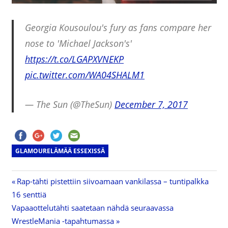
Georgia Kousoulou's fury as fans compare her
nose to 'Michael Jackson's'
https://t.co/LGAPXVNEKP
pic.twitter.com/WA04SHALM1
— The Sun (@TheSun)
December 7, 2017
GLAMOURELÄMÄÄ ESSEXISSÄ
Previous
Rap-tähti pistettiin siivoamaan vankilassa – tuntipalkka
Artikkelien
16 senttiä
Post:
Next
Vapaaottelutähti saatetaan nähdä seuraavassa
selaus
Post:
WrestleMania -tapahtumassa