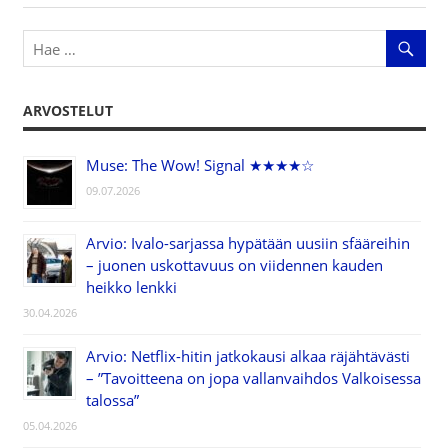
ARVOSTELUT
Muse: The Wow! Signal ★★★★☆
09.07.2026
Arvio: Ivalo-sarjassa hypätään uusiin sfääreihin
– juonen uskottavuus on viidennen kauden
heikko lenkki
30.04.2026
Arvio: Netflix-hitin jatkokausi alkaa räjähtävästi
– ”Tavoitteena on jopa vallanvaihdos Valkoisessa
talossa”
05.04.2026