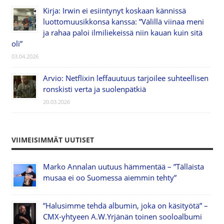
Kirja: Irwin ei esiintynyt koskaan kännissä
luottomuusikkonsa kanssa: ”Välillä viinaa meni
ja rahaa paloi ilmiliekeissä niin kauan kuin sitä
oli”
03.04.2026
Arvio: Netflixin leffauutuus tarjoilee suhteellisen
ronskisti verta ja suolenpätkiä
20.03.2026
VIIMEISIMMÄT UUTISET
Marko Annalan uutuus hämmentää – ”Tällaista
musaa ei oo Suomessa aiemmin tehty”
”Halusimme tehdä albumin, joka on käsityötä” –
CMX-yhtyeen A.W.Yrjänän toinen sooloalbumi