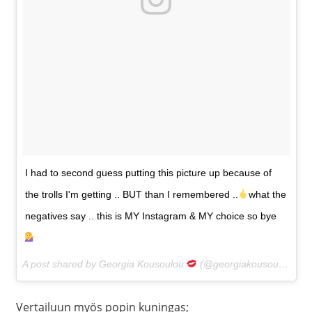
I had to second guess putting this picture up because of
the trolls I'm getting .. BUT than I remembered ..
what the
negatives say .. this is MY Instagram & MY choice so bye
A post shared by Georgia Kousoulou
(@georgiakousoulou) on
Vertailuun myös popin kuningas;