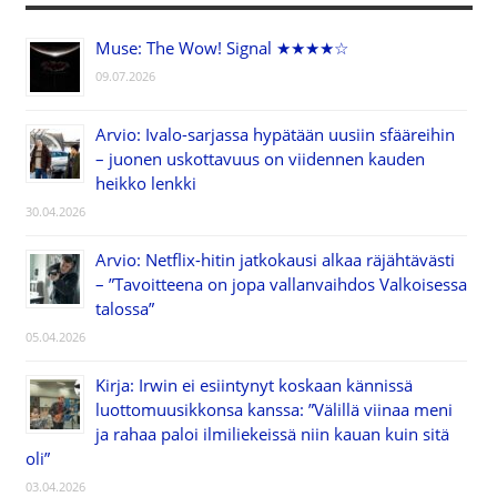
Muse: The Wow! Signal ★★★★☆
09.07.2026
Arvio: Ivalo-sarjassa hypätään uusiin sfääreihin
– juonen uskottavuus on viidennen kauden
heikko lenkki
30.04.2026
Arvio: Netflix-hitin jatkokausi alkaa räjähtävästi
– ”Tavoitteena on jopa vallanvaihdos Valkoisessa
talossa”
05.04.2026
Kirja: Irwin ei esiintynyt koskaan kännissä
luottomuusikkonsa kanssa: ”Välillä viinaa meni
ja rahaa paloi ilmiliekeissä niin kauan kuin sitä
oli”
03.04.2026