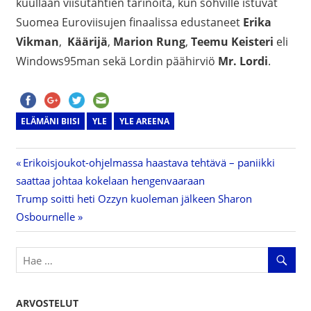
kuullaan viisutähtien tarinoita, kun sohville istuvat
Suomea Euroviisujen finaalissa edustaneet
Erika
Vikman
,
Käärijä
,
Marion Rung
,
Teemu Keisteri
eli
Windows95man sekä Lordin päähirviö
Mr. Lordi
.
ELÄMÄNI BIISI
YLE
YLE AREENA
Previous
Erikoisjoukot-ohjelmassa haastava tehtävä – paniikki
Artikkelien
saattaa johtaa kokelaan hengenvaaraan
Post:
Next
Trump soitti heti Ozzyn kuoleman jälkeen Sharon
selaus
Post:
Osbournelle
ARVOSTELUT