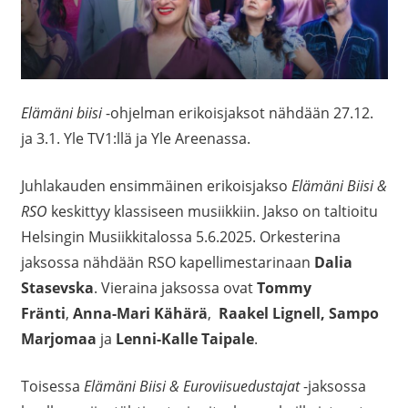
Elämäni biisi
-ohjelman erikoisjaksot nähdään 27.12.
ja 3.1. Yle TV1:llä ja Yle Areenassa.
Juhlakauden ensimmäinen erikoisjakso
Elämäni Biisi &
RSO
keskittyy klassiseen musiikkiin. Jakso on taltioitu
Helsingin Musiikkitalossa 5.6.2025. Orkesterina
jaksossa nähdään RSO kapellimestarinaan
Dalia
Stasevska
. Vieraina jaksossa ovat
Tommy
Fränti
,
Anna-Mari Kähärä
,
Raakel Lignell, Sampo
Marjomaa
ja
Lenni-Kalle Taipale
.
Toisessa
Elämäni Biisi & Euroviisuedustajat
-jaksossa