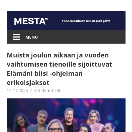
Skip
to
content
Mesta.net
MENU
Muista joulun aikaan ja vuoden
vaihtumisen tienoille sijoittuvat
Elämäni biisi -ohjelman
erikoisjaksot
13.11.2025
Juha Kaunisto
Viihdeuutiset