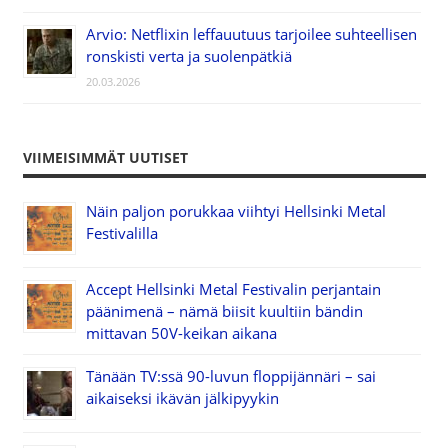
Arvio: Netflixin leffauutuus tarjoilee suhteellisen
ronskisti verta ja suolenpätkiä
20.03.2026
VIIMEISIMMÄT UUTISET
Näin paljon porukkaa viihtyi Hellsinki Metal
Festivalilla
Accept Hellsinki Metal Festivalin perjantain
päänimenä – nämä biisit kuultiin bändin
mittavan 50V-keikan aikana
Tänään TV:ssä 90-luvun floppijännäri – sai
aikaiseksi ikävän jälkipyykin