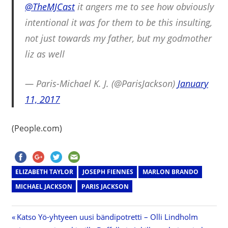
@TheMJCast
it angers me to see how obviously
intentional it was for them to be this insulting,
not just towards my father, but my godmother
liz as well
— Paris-Michael K. J. (@ParisJackson)
January
11, 2017
(People.com)
ELIZABETH TAYLOR
JOSEPH FIENNES
MARLON BRANDO
MICHAEL JACKSON
PARIS JACKSON
Previous
Katso Yö-yhtyeen uusi bändipotretti – Olli Lindholm