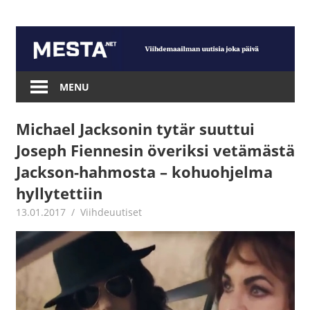
Skip
to
content
Mesta.net
MENU
Michael Jacksonin tytär suuttui
Joseph Fiennesin överiksi vetämästä
Jackson-hahmosta – kohuohjelma
hyllytettiin
13.01.2017
Juha Kaunisto
Viihdeuutiset