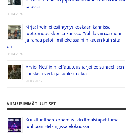
talossa”
05.04.2026
Kirja: Irwin ei esiintynyt koskaan kännissä
luottomuusikkonsa kanssa: ”Välillä viinaa meni
ja rahaa paloi ilmiliekeissä niin kauan kuin sitä
oli”
03.04.2026
Arvio: Netflixin leffauutuus tarjoilee suhteellisen
ronskisti verta ja suolenpätkiä
20.03.2026
VIIMEISIMMÄT UUTISET
Kuusituntinen konemusiikin ilmaistapahtuma
juhlitaan Helsingissä elokuussa