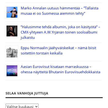
Marko Annalan uutuus hämmentää – ”Tällaista
musaa ei oo Suomessa aiemmin tehty”
”Halusimme tehdä albumin, joka on käsityötä” –
CMX-yhtyeen A.W.Yrjänän toinen sooloalbumi
julkaistu
Eppu Normaalin jäähyväiskeikat – nämä biisit
soitettiin torstain keikalla
Aasian Euroviisut kisataan marraskuussa –
ohessa näytteitä Bhutanin Euroviisuehdokkaista
SELAA VANHOJA JUTTUJA
S