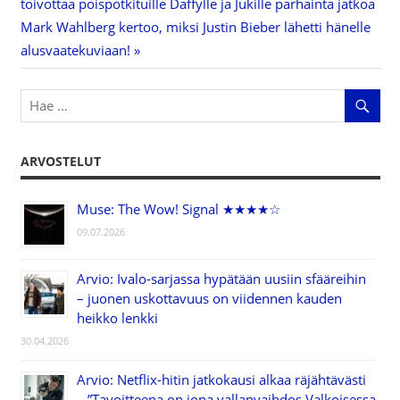
Artikkelien
toivottaa poispotkituille Daffylle ja Jukille parhainta jatkoa
Post:
Next
Mark Wahlberg kertoo, miksi Justin Bieber lähetti hänelle
selaus
Post:
alusvaatekuviaan!
ARVOSTELUT
Muse: The Wow! Signal ★★★★☆
09.07.2026
Arvio: Ivalo-sarjassa hypätään uusiin sfääreihin
– juonen uskottavuus on viidennen kauden
heikko lenkki
30.04.2026
Arvio: Netflix-hitin jatkokausi alkaa räjähtävästi
– ”Tavoitteena on jopa vallanvaihdos Valkoisessa