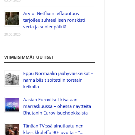
03.04.2026
Arvio: Netflixin leffauutuus
tarjoilee suhteellisen ronskisti
verta ja suolenpätkiä
20.03.2026
VIIMEISIMMÄT UUTISET
Eppu Normaalin jäähyväiskeikat –
nämä biisit soitettiin torstain
keikalla
Aasian Euroviisut kisataan
marraskuussa – ohessa näytteitä
Bhutanin Euroviisuehdokkaista
Tänään TV:ssä ainutlaatuinen
klassikkoleffa 90-luvulta – ”…