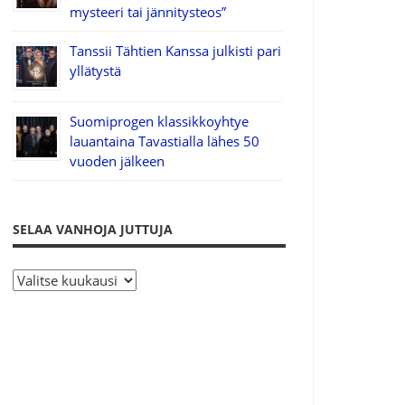
mysteeri tai jännitysteos”
Tanssii Tähtien Kanssa julkisti pari
yllätystä
Suomiprogen klassikkoyhtye
lauantaina Tavastialla lähes 50
vuoden jälkeen
SELAA VANHOJA JUTTUJA
S
e
l
a
a
v