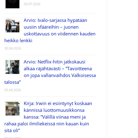
09.07.2026
Arvio: Ivalo-sarjassa hypätään
uusiin sfääreihin – juonen
uskottavuus on viidennen kauden
heikko lenkki
30.04.2026
Arvio: Netflix-hitin jatkokausi
alkaa räjähtävästi – ”Tavoitteena
on jopa vallanvaihdos Valkoisessa
talossa”
05.04.2026
Kirja: Irwin ei esiintynyt koskaan
kännissä luottomuusikkonsa
kanssa: ”Välillä viinaa meni ja
rahaa paloi ilmiliekeissä niin kauan kuin
sitä oli”