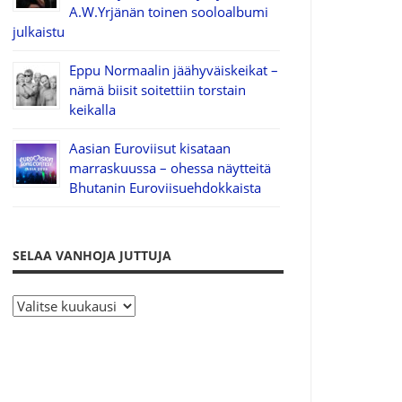
A.W.Yrjänän toinen sooloalbumi
julkaistu
Eppu Normaalin jäähyväiskeikat –
nämä biisit soitettiin torstain
keikalla
Aasian Euroviisut kisataan
marraskuussa – ohessa näytteitä
Bhutanin Euroviisuehdokkaista
SELAA VANHOJA JUTTUJA
S
e
l
a
a