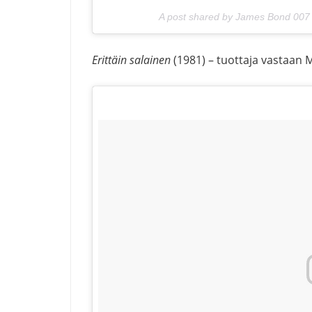
A post shared by James Bond 00
Erittäin salainen
(1981) – tuottaja vastaan M