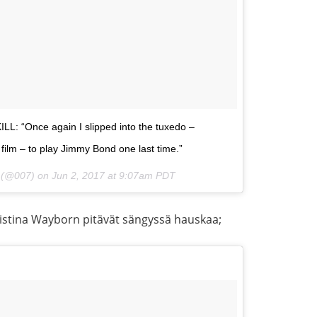
LL: “Once again I slipped into the tuxedo –
t film – to play Jimmy Bond one last time.”
7 (@007) on
Jun 2, 2017 at 9:07am PDT
ristina Wayborn pitävät sängyssä hauskaa;