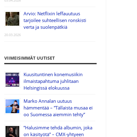
03.04.2026
Arvio: Netflixin leffauutuus
tarjoilee suhteellisen ronskisti
verta ja suolenpätkiä
20.03.2026
VIIMEISIMMÄT UUTISET
Kuusituntinen konemusiikin
ilmaistapahtuma juhlitaan
Helsingissä elokuussa
Marko Annalan uutuus
hämmentää – ”Tällaista musaa ei
oo Suomessa aiemmin tehty”
”Halusimme tehdä albumin, joka
on käsityötä” – CMX-yhtyeen