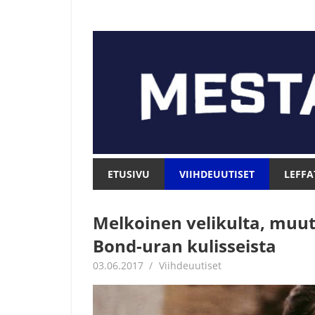
Skip
to
content
Mesta.net
Mesta.net
ETUSIVU
VIIHDEUUTISET
LEFFA
Melkoinen velikulta, mu
Bond-uran kulisseista
03.06.2017
Juha Kaunisto
Viihdeuutiset