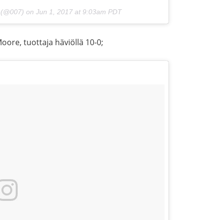
7 (@007) on
Jun 1, 2017 at 9:03am PDT
oore, tuottaja häviöllä 10-0;