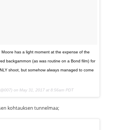
er Moore has a light moment at the expense of the
ed backgammon (as was routine on a Bond film) for
NLY shoot, but somehow always managed to come
 (@007) on
May 31, 2017 at 8:56am PDT
visen kohtauksen tunnelmaa;