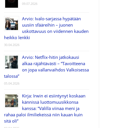
09.07.2026
Arvio: Ivalo-sarjassa hypätään
uusiin sfääreihin – juonen
uskottavuus on viidennen kauden
heikko lenkki
30.04.2026
Arvio: Netflix-hitin jatkokausi
alkaa räjähtävästi – ”Tavoitteena
on jopa vallanvaihdos Valkoisessa
talossa”
05.04.2026
Kirja: Irwin ei esiintynyt koskaan
kännissä luottomuusikkonsa
kanssa: ”Välillä viinaa meni ja
rahaa paloi ilmiliekeissä niin kauan kuin
sitä oli”