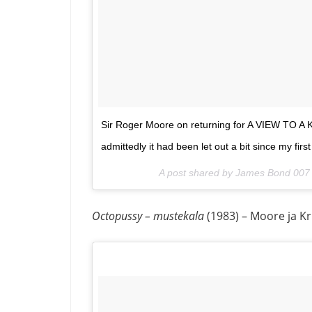
Sir Roger Moore on returning for A VIEW TO A KI
admittedly it had been let out a bit since my firs
A post shared by James Bond 00
Octopussy – mustekala
(1983) – Moore ja K