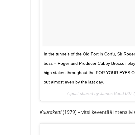
In the tunnels of the Old Fort in Corfu, Sir Rog
boss – Roger and Producer Cubby Broccoli play
high stakes throughout the FOR YOUR EYES O
out almost even by the last day.
A post shared by James Bond 007
Kuuraketti
(1979) – vitsi keventää intensii