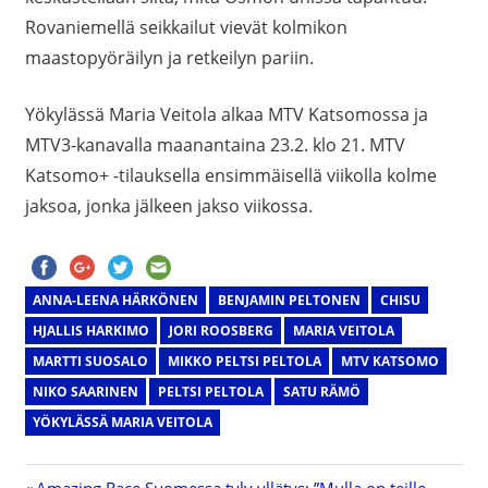
Rovaniemellä seikkailut vievät kolmikon
maastopyöräilyn ja retkeilyn pariin.
Yökylässä Maria Veitola alkaa MTV Katsomossa ja
MTV3-kanavalla maanantaina 23.2. klo 21. MTV
Katsomo+ -tilauksella ensimmäisellä viikolla kolme
jaksoa, jonka jälkeen jakso viikossa.
ANNA-LEENA HÄRKÖNEN
BENJAMIN PELTONEN
CHISU
HJALLIS HARKIMO
JORI ROOSBERG
MARIA VEITOLA
MARTTI SUOSALO
MIKKO PELTSI PELTOLA
MTV KATSOMO
NIKO SAARINEN
PELTSI PELTOLA
SATU RÄMÖ
YÖKYLÄSSÄ MARIA VEITOLA
Previous
Amazing Race Suomessa tyly yllätys: ”Mulla on teille