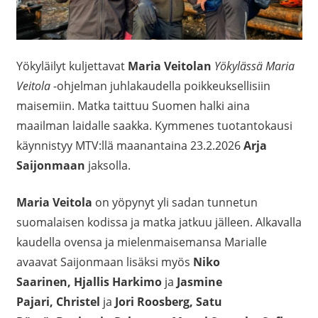
Yökyläilyt kuljettavat
Maria Veitolan
Yökylässä Maria
Veitola
-ohjelman juhlakaudella poikkeuksellisiin
maisemiin. Matka taittuu Suomen halki aina
maailman laidalle saakka. Kymmenes tuotantokausi
käynnistyy MTV:llä maanantaina 23.2.2026
Arja
Saijonmaan
jaksolla.
Maria Veitola
on yöpynyt yli sadan tunnetun
suomalaisen kodissa ja matka jatkuu jälleen. Alkavalla
kaudella ovensa ja mielenmaisemansa Marialle
avaavat Saijonmaan lisäksi myös
Niko
Saarinen, Hjallis Harkimo
ja
Jasmine
Pajari, Christel
ja
Jori Roosberg, Satu