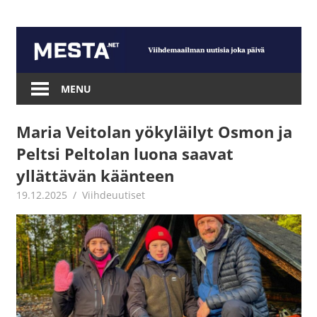
Skip
to
content
Mesta.net
MENU
Maria Veitolan yökyläilyt Osmon ja
Peltsi Peltolan luona saavat
yllättävän käänteen
19.12.2025
Juha Kaunisto
Viihdeuutiset