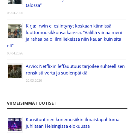
talossa”
05.04.2026
Kirja: Irwin ei esiintynyt koskaan kännissä
luottomuusikkonsa kanssa: ”Välillä viinaa meni
ja rahaa paloi ilmiliekeissä niin kauan kuin sitä
oli”
03.04.2026
Arvio: Netflixin leffauutuus tarjoilee suhteellisen
ronskisti verta ja suolenpätkiä
20.03.2026
VIIMEISIMMÄT UUTISET
Kuusituntinen konemusiikin ilmaistapahtuma
juhlitaan Helsingissä elokuussa