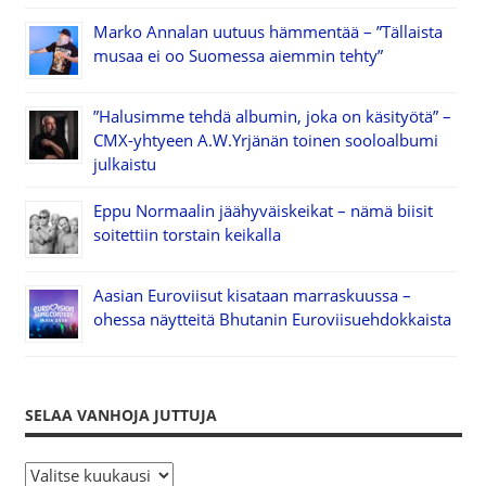
Marko Annalan uutuus hämmentää – ”Tällaista
musaa ei oo Suomessa aiemmin tehty”
”Halusimme tehdä albumin, joka on käsityötä” –
CMX-yhtyeen A.W.Yrjänän toinen sooloalbumi
julkaistu
Eppu Normaalin jäähyväiskeikat – nämä biisit
soitettiin torstain keikalla
Aasian Euroviisut kisataan marraskuussa –
ohessa näytteitä Bhutanin Euroviisuehdokkaista
SELAA VANHOJA JUTTUJA
S