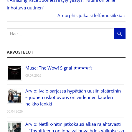
Artikkelien
inhottava uutinen”
Post:
Next
Amorphis julkaisi leffamusiikkia
selaus
Post:
ARVOSTELUT
Muse: The Wow! Signal ★★★★☆
09.07.2026
Arvio: Ivalo-sarjassa hypätään uusiin sfääreihin
– juonen uskottavuus on viidennen kauden
heikko lenkki
30.04.2026
Arvio: Netflix-hitin jatkokausi alkaa räjähtävästi
– ”Tavoitteena on jopa vallanvaihdos Valkoisessa