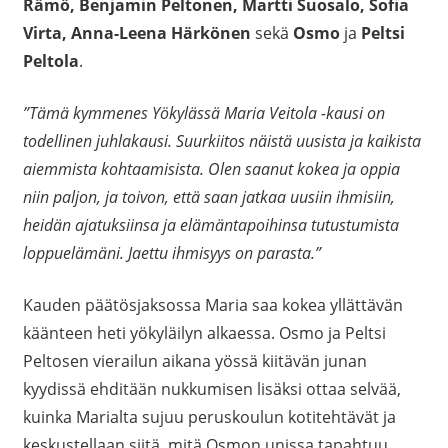
Rämö, Benjamin Peltonen, Martti Suosalo, Sofia
Virta, Anna-Leena Härkönen
sekä
Osmo
ja
Peltsi
Peltola
.
”Tämä kymmenes Yökylässä Maria Veitola -kausi on
todellinen juhlakausi. Suurkiitos näistä uusista ja kaikista
aiemmista kohtaamisista. Olen saanut kokea ja oppia
niin paljon, ja toivon, että saan jatkaa uusiin ihmisiin,
heidän ajatuksiinsa ja elämäntapoihinsa tutustumista
loppuelämäni. Jaettu ihmisyys on parasta.”
Kauden päätösjaksossa Maria saa kokea yllättävän
käänteen heti yökyläilyn alkaessa. Osmo ja Peltsi
Peltosen vierailun aikana yössä kiitävän junan
kyydissä ehditään nukkumisen lisäksi ottaa selvää,
kuinka Marialta sujuu peruskoulun kotitehtävät ja
keskustellaan siitä, mitä Osmon unissa tapahtuu.