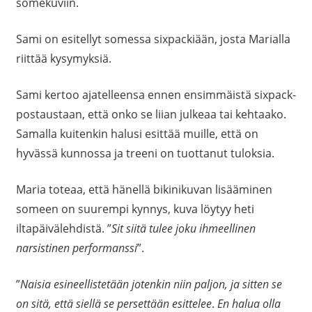
somekuviin.
Sami on esitellyt somessa sixpackiään, josta Marialla
riittää kysymyksiä.
Sami kertoo ajatelleensa ennen ensimmäistä sixpack-
postaustaan, että onko se liian julkeaa tai kehtaako.
Samalla kuitenkin halusi esittää muille, että on
hyvässä kunnossa ja treeni on tuottanut tuloksia.
Maria toteaa, että hänellä bikinikuvan lisääminen
someen on suurempi kynnys, kuva löytyy heti
iltapäivälehdistä. ”
Sit siitä tulee joku ihmeellinen
narsistinen performanssi
”.
”
Naisia esineellistetään jotenkin niin paljon, ja sitten se
on sitä, että siellä se persettään esittelee
.
En halua olla