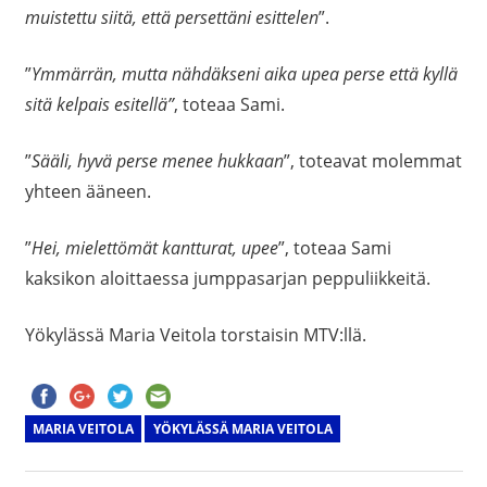
muistettu siitä, että persettäni esittelen
”.
”
Ymmärrän, mutta nähdäkseni aika upea perse että kyllä
sitä kelpais esitellä”
, toteaa Sami.
”
Sääli, hyvä perse menee hukkaan
”, toteavat molemmat
yhteen ääneen.
”
Hei, mielettömät kantturat, upee
”, toteaa Sami
kaksikon aloittaessa jumppasarjan peppuliikkeitä.
Yökylässä Maria Veitola torstaisin MTV:llä.
MARIA VEITOLA
YÖKYLÄSSÄ MARIA VEITOLA