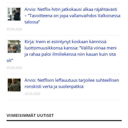
Arvio: Netflix-hitin jatkokausi alkaa räjähtävästi
– ”Tavoitteena on jopa vallanvaihdos Valkoisessa
talossa”
05.04.2026
Kirja: Irwin ei esiintynyt koskaan kännissä
luottomuusikkonsa kanssa: ”Välillä viinaa meni
ja rahaa paloi ilmiliekeissä niin kauan kuin sitä
oli”
03.04.2026
Arvio: Netflixin leffauutuus tarjoilee suhteellisen
ronskisti verta ja suolenpätkiä
20.03.2026
VIIMEISIMMÄT UUTISET