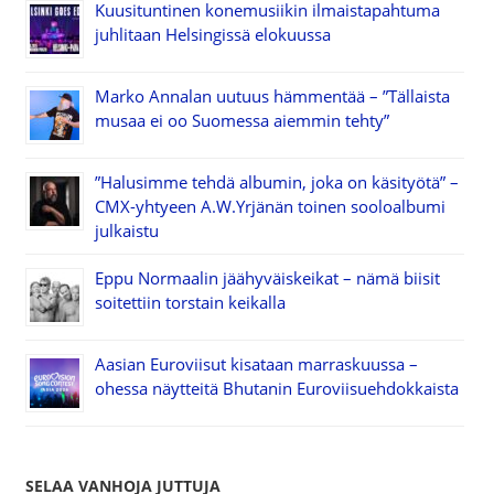
Kuusituntinen konemusiikin ilmaistapahtuma
juhlitaan Helsingissä elokuussa
Marko Annalan uutuus hämmentää – ”Tällaista
musaa ei oo Suomessa aiemmin tehty”
”Halusimme tehdä albumin, joka on käsityötä” –
CMX-yhtyeen A.W.Yrjänän toinen sooloalbumi
julkaistu
Eppu Normaalin jäähyväiskeikat – nämä biisit
soitettiin torstain keikalla
Aasian Euroviisut kisataan marraskuussa –
ohessa näytteitä Bhutanin Euroviisuehdokkaista
SELAA VANHOJA JUTTUJA