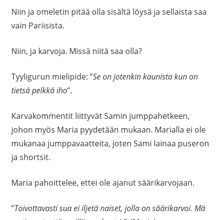
Niin ja omeletin pitää olla sisältä löysä ja sellaista saa
vain Pariisista.
Niin, ja karvoja. Missä niitä saa olla?
Tyyligurun mielipide: ”
Se on jotenkin kaunista kun on
tietsä pelkkä iho
”.
Karvakommentit liittyvät Samin jumppahetkeen,
johon myös Maria pyydetään mukaan. Marialla ei ole
mukanaa jumppavaatteita, joten Sami lainaa puseron
ja shortsit.
Maria pahoittelee, ettei ole ajanut säärikarvojaan.
”
Toivottavasti sua ei iljetä naiset, jolla on säärikarvoi. Mä