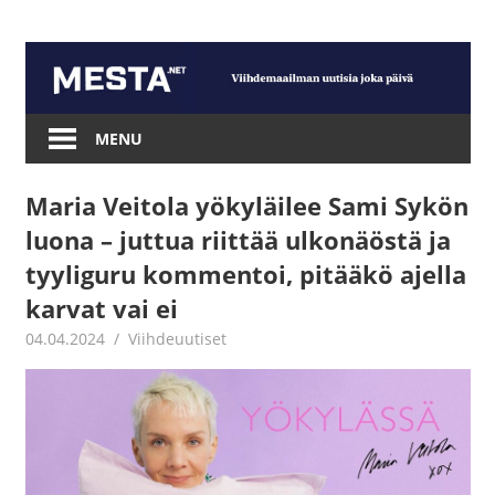
Skip
to
content
Mesta.net
MENU
Maria Veitola yökyläilee Sami Sykön
luona – juttua riittää ulkonäöstä ja
tyyliguru kommentoi, pitääkö ajella
karvat vai ei
04.04.2024
Juha Kaunisto
Viihdeuutiset