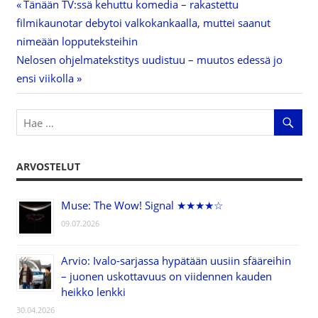
Previous
Tänään TV:ssä kehuttu komedia – rakastettu
Artikkelien
filmikaunotar debytoi valkokankaalla, muttei saanut
Post:
nimeään lopputeksteihin
selaus
Next
Nelosen ohjelmatekstitys uudistuu – muutos edessä jo
Post:
ensi viikolla
ARVOSTELUT
Muse: The Wow! Signal ★★★★☆
09.07.2026
Arvio: Ivalo-sarjassa hypätään uusiin sfääreihin
– juonen uskottavuus on viidennen kauden
heikko lenkki
30.04.2026