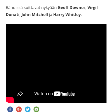
Bändissä soittavat nykyään
Geoff Downes
,
Virgil
Donati
,
John Mitchell
ja
Harry Whitley
.