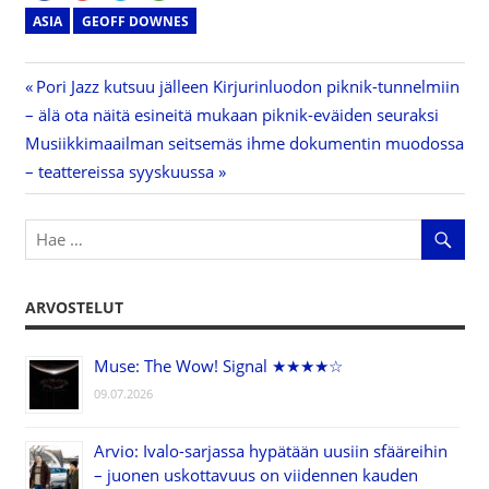
ASIA
GEOFF DOWNES
Previous
Pori Jazz kutsuu jälleen Kirjurinluodon piknik-tunnelmiin
Artikkelien
– älä ota näitä esineitä mukaan piknik-eväiden seuraksi
Post:
Next
Musiikkimaailman seitsemäs ihme dokumentin muodossa
selaus
Post:
– teattereissa syyskuussa
ARVOSTELUT
Muse: The Wow! Signal ★★★★☆
09.07.2026
Arvio: Ivalo-sarjassa hypätään uusiin sfääreihin
– juonen uskottavuus on viidennen kauden