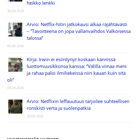
heikko lenkki
30.04.2026
Arvio: Netflix-hitin jatkokausi alkaa räjähtävästi
– ”Tavoitteena on jopa vallanvaihdos Valkoisessa
talossa”
05.04.2026
Kirja: Irwin ei esiintynyt koskaan kännissä
luottomuusikkonsa kanssa: ”Välillä viinaa meni
ja rahaa paloi ilmiliekeissä niin kauan kuin sitä
oli”
03.04.2026
Arvio: Netflixin leffauutuus tarjoilee suhteellisen
ronskisti verta ja suolenpätkiä
20.03.2026