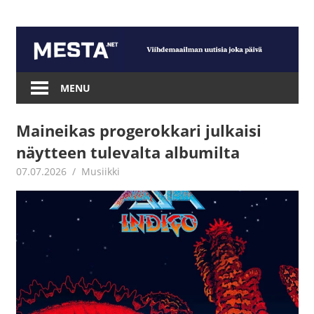
Skip
to
content
Mesta.net
MENU
Maineikas progerokkari julkaisi
näytteen tulevalta albumilta
07.07.2026
Juha Kaunisto
Musiikki