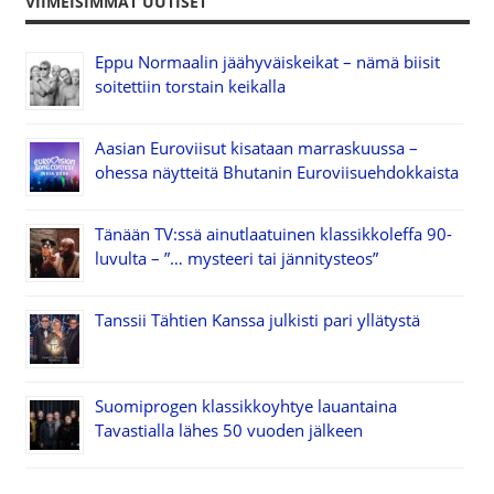
VIIMEISIMMÄT UUTISET
Eppu Normaalin jäähyväiskeikat – nämä biisit
soitettiin torstain keikalla
Aasian Euroviisut kisataan marraskuussa –
ohessa näytteitä Bhutanin Euroviisuehdokkaista
Tänään TV:ssä ainutlaatuinen klassikkoleffa 90-
luvulta – ”… mysteeri tai jännitysteos”
Tanssii Tähtien Kanssa julkisti pari yllätystä
Suomiprogen klassikkoyhtye lauantaina
Tavastialla lähes 50 vuoden jälkeen