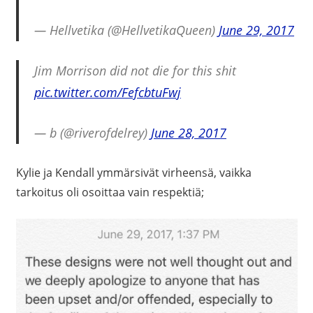
— Hellvetika (@HellvetikaQueen)
June 29, 2017
Jim Morrison did not die for this shit
pic.twitter.com/FefcbtuFwj
— b (@riverofdelrey)
June 28, 2017
Kylie ja Kendall ymmärsivät virheensä, vaikka
tarkoitus oli osoittaa vain respektiä;