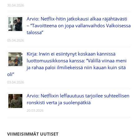
30.04.2026
Arvio: Netflix-hitin jatkokausi alkaa räjähtävästi
– ”Tavoitteena on jopa vallanvaihdos Valkoisessa
talossa”
05.04.2026
Kirja: Irwin ei esiintynyt koskaan kännissä
luottomuusikkonsa kanssa: ”Välillä viinaa meni
ja rahaa paloi ilmiliekeissä niin kauan kuin sitä
oli”
03.04.2026
Arvio: Netflixin leffauutuus tarjoilee suhteellisen
ronskisti verta ja suolenpätkiä
20.03.2026
VIIMEISIMMÄT UUTISET