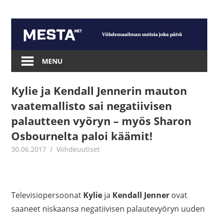
Skip
to
content
Mesta.net
MENU
Kylie ja Kendall Jennerin mauton
vaatemallisto sai negatiivisen
palautteen vyöryn – myös Sharon
Osbournelta paloi käämit!
30.06.2017
Juha Kaunisto
Viihdeuutiset
Televisiopersoonat
Kylie
ja
Kendall Jenner
ovat
saaneet niskaansa negatiivisen palautevyöryn uuden