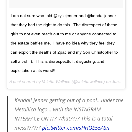
I am not sure who told @kyliejenner and @kendalljenner
that they had the right to do this. The disrespect of these
girls to not even reach out to me or anyone connected to
the estate baffles me. I have no idea why they feel they
can exploit the deaths of 2pac and my Son Christopher to
sell a t-shirt. This is disrespectful , disgusting, and
exploitation at its worst!!!
A post shared by Voletta Wallace (@volettawallace) on
Jun 29, 2017 at 9:31am PDT
Kendall Jenner getting out of a pool…under the
Metallica logo… with the INSTAGRAM
INTERFACE ON IT? What???? This is a total
mess??????
pic.twitter.com/sHHOE55ASn