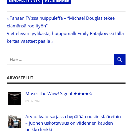
KENDALL JENNER
KYLIE JENNER
Previous
Tänään TV:ssä huippuleffa – ”Michael Douglas tekee
Artikkelien
elämänsä roolityön”
Post:
Next
Viettelevän tyylikästä, huippumalli Emily Ratajkowski tällä
selaus
Post:
kertaa vaatteet päällä
ARVOSTELUT
Muse: The Wow! Signal ★★★★☆
09.07.2026
Arvio: Ivalo-sarjassa hypätään uusiin sfääreihin
– juonen uskottavuus on viidennen kauden
heikko lenkki