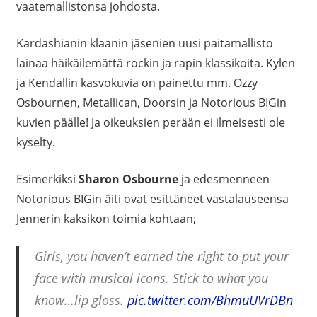
vaatemallistonsa johdosta.
Kardashianin klaanin jäsenien uusi paitamallisto
lainaa häikäilemättä rockin ja rapin klassikoita. Kylen
ja Kendallin kasvokuvia on painettu mm. Ozzy
Osbournen, Metallican, Doorsin ja Notorious BIGin
kuvien päälle! Ja oikeuksien perään ei ilmeisesti ole
kyselty.
Esimerkiksi
Sharon Osbourne
ja edesmenneen
Notorious BIGin äiti ovat esittäneet vastalauseensa
Jennerin kaksikon toimia kohtaan;
Girls, you haven’t earned the right to put your
face with musical icons. Stick to what you
know…lip gloss.
pic.twitter.com/BhmuUVrDBn