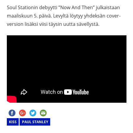
Soul Stationin debyytti ”Now And Then” julkaistaan
maaliskuun 5. päivä. Levyltä löytyy yhdeksän cover-
version lisäksi viisi täysin uutta sävellystä.
KISS
PAUL STANLEY