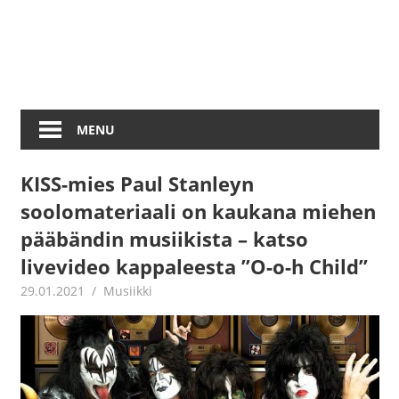
MENU
KISS-mies Paul Stanleyn
soolomateriaali on kaukana miehen
pääbändin musiikista – katso
livevideo kappaleesta ”O-o-h Child”
29.01.2021
Juha Kaunisto
Musiikki