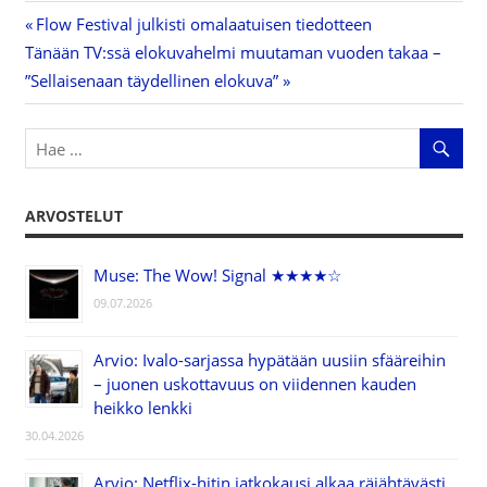
Previous
Flow Festival julkisti omalaatuisen tiedotteen
Artikkelien
Next
Tänään TV:ssä elokuvahelmi muutaman vuoden takaa –
Post:
Post:
”Sellaisenaan täydellinen elokuva”
selaus
ARVOSTELUT
Muse: The Wow! Signal ★★★★☆
09.07.2026
Arvio: Ivalo-sarjassa hypätään uusiin sfääreihin
– juonen uskottavuus on viidennen kauden
heikko lenkki
30.04.2026
Arvio: Netflix-hitin jatkokausi alkaa räjähtävästi