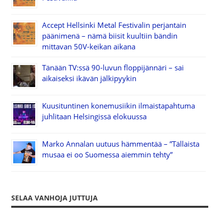
Accept Hellsinki Metal Festivalin perjantain
päänimenä – nämä biisit kuultiin bändin
mittavan 50V-keikan aikana
Tänään TV:ssä 90-luvun floppijännäri – sai
aikaiseksi ikävän jälkipyykin
Kuusituntinen konemusiikin ilmaistapahtuma
juhlitaan Helsingissä elokuussa
Marko Annalan uutuus hämmentää – ”Tällaista
musaa ei oo Suomessa aiemmin tehty”
SELAA VANHOJA JUTTUJA