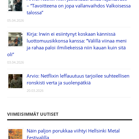
– ”Tavoitteena on jopa vallanvaihdos Valkoisessa
talossa”
05.04.2026
Kirja: Irwin ei esiintynyt koskaan kännissä
luottomuusikkonsa kanssa: ”Välillä viinaa meni
ja rahaa paloi ilmiliekeissä niin kauan kuin sitä
oli”
03.04.2026
Arvio: Netflixin leffauutuus tarjoilee suhteellisen
ronskisti verta ja suolenpätkiä
20.03.2026
VIIMEISIMMÄT UUTISET
Näin paljon porukkaa viihtyi Hellsinki Metal
Festivalilla