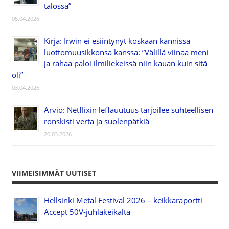
talossa”
05.04.2026
Kirja: Irwin ei esiintynyt koskaan kännissä
luottomuusikkonsa kanssa: ”Välillä viinaa meni
ja rahaa paloi ilmiliekeissä niin kauan kuin sitä
oli”
03.04.2026
Arvio: Netflixin leffauutuus tarjoilee suhteellisen
ronskisti verta ja suolenpätkiä
20.03.2026
VIIMEISIMMÄT UUTISET
Hellsinki Metal Festival 2026 – keikkaraportti
Accept 50V-juhlakeikalta