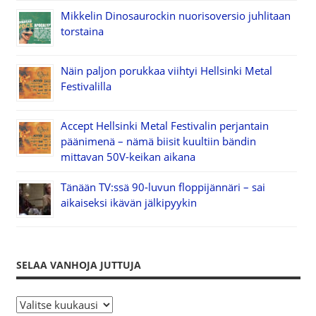
Mikkelin Dinosaurockin nuorisoversio juhlitaan
torstaina
Näin paljon porukkaa viihtyi Hellsinki Metal
Festivalilla
Accept Hellsinki Metal Festivalin perjantain
päänimenä – nämä biisit kuultiin bändin
mittavan 50V-keikan aikana
Tänään TV:ssä 90-luvun floppijännäri – sai
aikaiseksi ikävän jälkipyykin
SELAA VANHOJA JUTTUJA
S