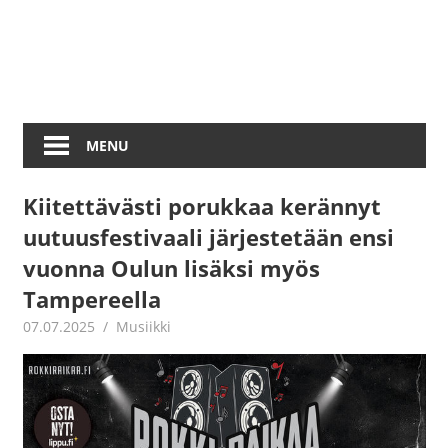
MENU
Kiitettävästi porukkaa kerännyt
uutuusfestivaali järjestetään ensi
vuonna Oulun lisäksi myös
Tampereella
07.07.2025
Juha Kaunisto
Musiikki