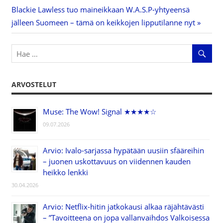
Next
Blackie Lawless tuo maineikkaan W.A.S.P-yhtyeensä
selaus
Post:
jälleen Suomeen – tämä on keikkojen lipputilanne nyt
ARVOSTELUT
Muse: The Wow! Signal ★★★★☆
09.07.2026
Arvio: Ivalo-sarjassa hypätään uusiin sfääreihin
– juonen uskottavuus on viidennen kauden
heikko lenkki
30.04.2026
Arvio: Netflix-hitin jatkokausi alkaa räjähtävästi
– ”Tavoitteena on jopa vallanvaihdos Valkoisessa