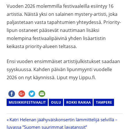
Vuoden 2026 molemmilla festivaaleilla esiintyy 16
artistia. Näistä yksi on salainen mystery-artisti, joka
paljastetaan vasta tapahtumien yhteydessä. Priority-
lipun ostaneet pääsevät nauttimaan lisäksi
molempina festivaalipäivinä yhden lisäartistin
keikasta priority-alueen teltassa.
Ensi vuoden ensimmäiset artistijulkistukset saadaan
syyskuussa. Kahden päivän lipunmyynti vuodelle
2026 on nyt käynnissä. Liput myy Lippu.fi.
MUSIIKKIFESTIVAALIT
OULU
ROKKI RAIKAA
TAMPERE
Previous
Katri Helenan jäähyväiskonsertin lämmittelijä selvillä –
Artikkelien
luvassa ”Suomen suurimmat lavatanssit”
Post: