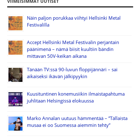
VIIMEISIMMÄT UUTISET
Näin paljon porukkaa viihtyi Hellsinki Metal
Festivalilla
Accept Hellsinki Metal Festivalin perjantain
päänimenä – nämä biisit kuultiin bändin
mittavan 50V-keikan aikana
Tänään TV:ssä 90-luvun floppijännäri – sai
aikaiseksi ikävän jälkipyykin
Kuusituntinen konemusiikin ilmaistapahtuma
juhlitaan Helsingissä elokuussa
Marko Annalan uutuus hämmentää – ”Tällaista
musaa ei oo Suomessa aiemmin tehty”