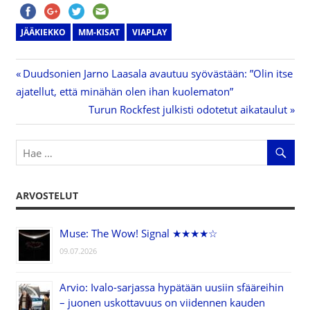
JÄÄKIEKKO
MM-KISAT
VIAPLAY
Previous
Duudsonien Jarno Laasala avautuu syövästään: ”Olin itse
Artikkelien
ajatellut, että minähän olen ihan kuolematon”
Post:
Next
Turun Rockfest julkisti odotetut aikataulut
selaus
Post:
ARVOSTELUT
Muse: The Wow! Signal ★★★★☆
09.07.2026
Arvio: Ivalo-sarjassa hypätään uusiin sfääreihin
– juonen uskottavuus on viidennen kauden