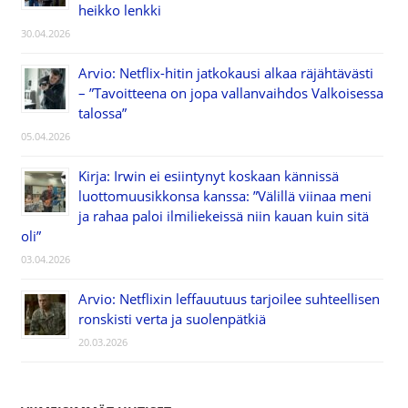
heikko lenkki
30.04.2026
Arvio: Netflix-hitin jatkokausi alkaa räjähtävästi
– ”Tavoitteena on jopa vallanvaihdos Valkoisessa
talossa”
05.04.2026
Kirja: Irwin ei esiintynyt koskaan kännissä
luottomuusikkonsa kanssa: ”Välillä viinaa meni
ja rahaa paloi ilmiliekeissä niin kauan kuin sitä
oli”
03.04.2026
Arvio: Netflixin leffauutuus tarjoilee suhteellisen
ronskisti verta ja suolenpätkiä
20.03.2026