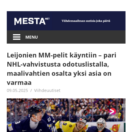
Skip
to
content
Mesta.net
MENU
Leijonien MM-pelit käyntiin – pari
NHL-vahvistusta odotuslistalla,
maalivahtien osalta yksi asia on
varmaa
09.05.2025
Juha Kaunisto
Viihdeuutiset