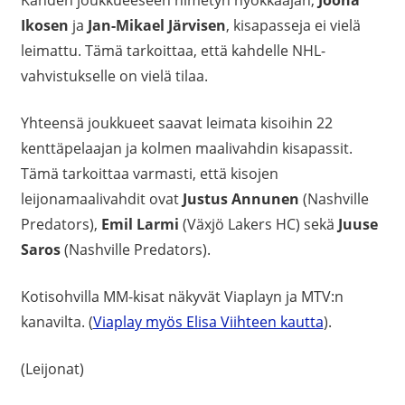
Kahden joukkueeseen nimetyn hyökkääjän,
Joona
Ikosen
ja
Jan-Mikael Järvisen
, kisapasseja ei vielä
leimattu. Tämä tarkoittaa, että kahdelle NHL-
vahvistukselle on vielä tilaa.
Yhteensä joukkueet saavat leimata kisoihin 22
kenttäpelaajan ja kolmen maalivahdin kisapassit.
Tämä tarkoittaa varmasti, että kisojen
leijonamaalivahdit ovat
Justus Annunen
(Nashville
Predators),
Emil Larmi
(Växjö Lakers HC) sekä
Juuse
Saros
(Nashville Predators).
Kotisohvilla MM-kisat näkyvät Viaplayn ja MTV:n
kanavilta. (
Viaplay myös Elisa Viihteen kautta
).
(Leijonat)