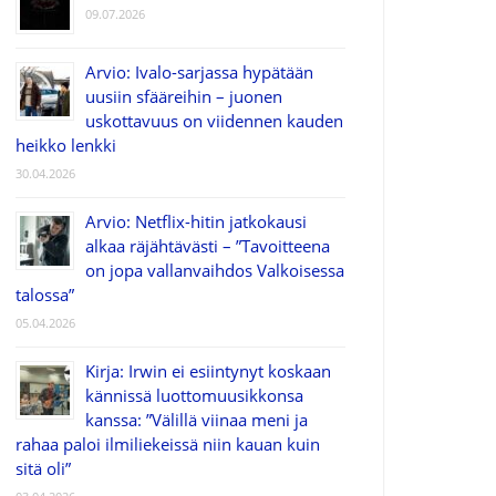
09.07.2026
Arvio: Ivalo-sarjassa hypätään
uusiin sfääreihin – juonen
uskottavuus on viidennen kauden
heikko lenkki
30.04.2026
Arvio: Netflix-hitin jatkokausi
alkaa räjähtävästi – ”Tavoitteena
on jopa vallanvaihdos Valkoisessa
talossa”
05.04.2026
Kirja: Irwin ei esiintynyt koskaan
kännissä luottomuusikkonsa
kanssa: ”Välillä viinaa meni ja
rahaa paloi ilmiliekeissä niin kauan kuin
sitä oli”