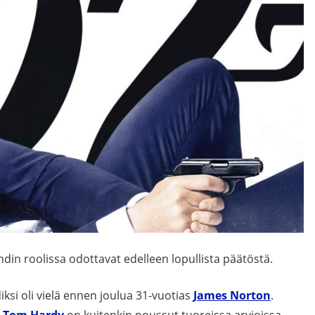
din roolissa odottavat edelleen lopullista päätöstä.
ksi oli vielä ennen joulua 31-vuotias
James Norton
.
y
Tom Hardy
on kuitenkin noussut tuoreissa arvioissa