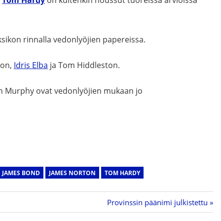
sikon rinnalla vedonlyöjien papereissa.
ton,
Idris Elba
ja Tom Hiddleston.
ian Murphy ovat vedonlyöjien mukaan jo
JAMES BOND
JAMES NORTON
TOM HARDY
Next
Provinssin päänimi julkistettu
Post: