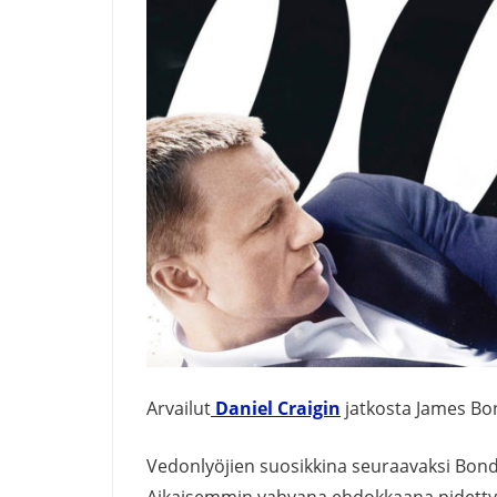
Arvailut
Daniel Craigin
jatkosta James Bon
Vedonlyöjien suosikkina seuraavaksi Bondi
Aikaisemmin vahvana ehdokkaana pidett