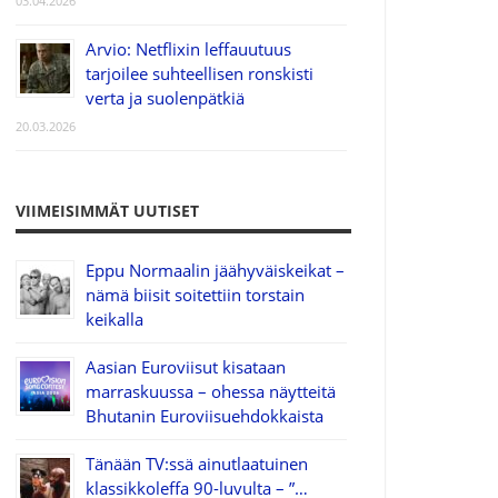
03.04.2026
Arvio: Netflixin leffauutuus
tarjoilee suhteellisen ronskisti
verta ja suolenpätkiä
20.03.2026
VIIMEISIMMÄT UUTISET
Eppu Normaalin jäähyväiskeikat –
nämä biisit soitettiin torstain
keikalla
Aasian Euroviisut kisataan
marraskuussa – ohessa näytteitä
Bhutanin Euroviisuehdokkaista
Tänään TV:ssä ainutlaatuinen
klassikkoleffa 90-luvulta – ”…