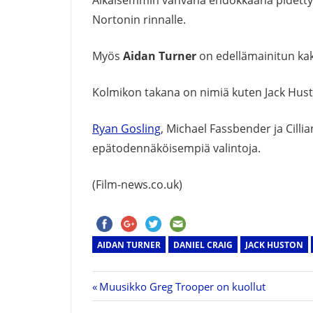
Nortonin rinnalle.
Myös
Aidan Turner
on edellämainitun kak
Kolmikon takana on nimiä kuten Jack Hus
Ryan Gosling
, Michael Fassbender ja Cill
epätodennäköisempiä valintoja.
(Film-news.co.uk)
AIDAN TURNER
DANIEL CRAIG
JACK HUSTON
Previous
Muusikko Greg Trooper on kuollut
Artikkelien
Post: