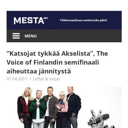
Skip
to
content
Mesta.net
MENU
”Katsojat tykkää Akselista”, The
Voice of Finlandin semifinaali
aiheuttaa jännitystä
07.04.2017
Juha Kaunisto
Leffat & sarjat