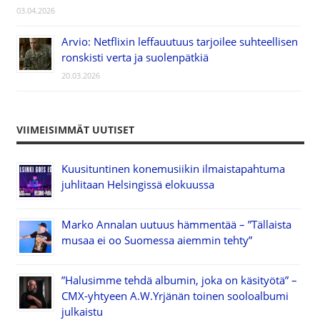
03.04.2026
Arvio: Netflixin leffauutuus tarjoilee suhteellisen
ronskisti verta ja suolenpätkiä
20.03.2026
VIIMEISIMMÄT UUTISET
Kuusituntinen konemusiikin ilmaistapahtuma
juhlitaan Helsingissä elokuussa
Marko Annalan uutuus hämmentää – ”Tällaista
musaa ei oo Suomessa aiemmin tehty”
”Halusimme tehdä albumin, joka on käsityötä” –
CMX-yhtyeen A.W.Yrjänän toinen sooloalbumi
julkaistu