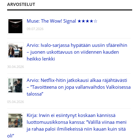
ARVOSTELUT
Muse: The Wow! Signal ★★★★☆
09.07.2026
Arvio: Ivalo-sarjassa hypätään uusiin sfääreihin
– juonen uskottavuus on viidennen kauden
heikko lenkki
30.04.2026
Arvio: Netflix-hitin jatkokausi alkaa räjähtävästi
– ”Tavoitteena on jopa vallanvaihdos Valkoisessa
talossa”
05.04.2026
Kirja: Irwin ei esiintynyt koskaan kännissä
luottomuusikkonsa kanssa: ”Välillä viinaa meni
ja rahaa paloi ilmiliekeissä niin kauan kuin sitä
oli”