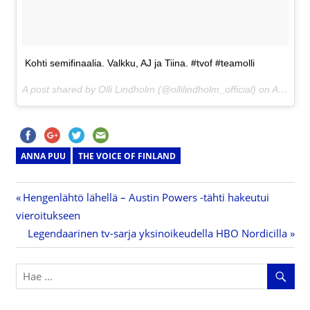
Kohti semifinaalia. Valkku, AJ ja Tiina. #tvof #teamolli
A post shared by Olli Lindholm (@ollilindholm_official) on
Apr 6, 2017 at 1:36am PDT
ANNA PUU
THE VOICE OF FINLAND
Previous
Hengenlähtö lähellä – Austin Powers -tähti hakeutui
Artikkelien
vieroitukseen
Post:
Next
Legendaarinen tv-sarja yksinoikeudella HBO Nordicilla
selaus
Post: