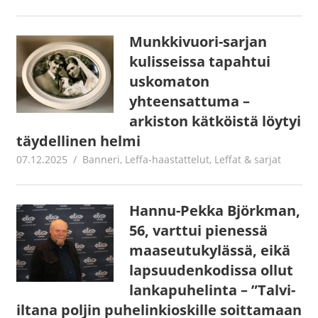
Munkkivuori-sarjan
kulisseissa tapahtui
uskomaton
yhteensattuma –
arkiston kätköistä löytyi
täydellinen helmi
07.12.2025
Jouni Hirn
Banneri
,
Leffa-haastattelut
,
Leffat & sarjat
Hannu-Pekka Björkman,
56, varttui pienessä
maaseutukylässä, eikä
lapsuudenkodissa ollut
lankapuhelinta – ”Talvi-
iltana poljin puhelinkioskille soittamaan