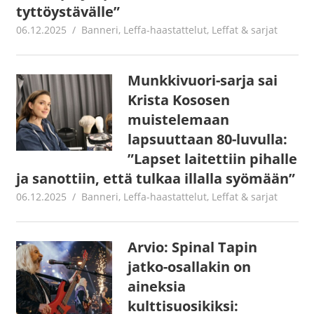
tyttöystävälle”
06.12.2025
Jouni Hirn
Banneri
,
Leffa-haastattelut
,
Leffat & sarjat
Munkkivuori-sarja sai
Krista Kososen
muistelemaan
lapsuuttaan 80-luvulla:
”Lapset laitettiin pihalle
ja sanottiin, että tulkaa illalla syömään”
06.12.2025
Jouni Hirn
Banneri
,
Leffa-haastattelut
,
Leffat & sarjat
Arvio: Spinal Tapin
jatko-osallakin on
aineksia
kulttisuosikiksi: