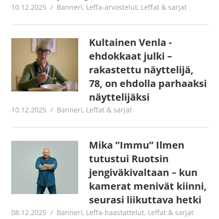
10.12.2025
Jouni Hirn
Banneri
,
Leffa-arvostelut
,
Leffat & sarjat
Kultainen Venla -
ehdokkaat julki –
rakastettu näyttelijä,
78, on ehdolla parhaaksi
näyttelijäksi
10.12.2025
Jouni Hirn
Banneri
,
Leffat & sarjat
Mika ”Immu” Ilmen
tutustui Ruotsin
jengiväkivaltaan – kun
kamerat menivät kiinni,
seurasi liikuttava hetki
08.12.2025
Jouni Hirn
Banneri
,
Leffa-haastattelut
,
Leffat & sarjat