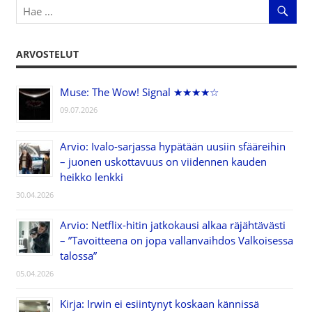
ARVOSTELUT
Muse: The Wow! Signal ★★★★☆
09.07.2026
Arvio: Ivalo-sarjassa hypätään uusiin sfääreihin
– juonen uskottavuus on viidennen kauden
heikko lenkki
30.04.2026
Arvio: Netflix-hitin jatkokausi alkaa räjähtävästi
– ”Tavoitteena on jopa vallanvaihdos Valkoisessa
talossa”
05.04.2026
Kirja: Irwin ei esiintynyt koskaan kännissä