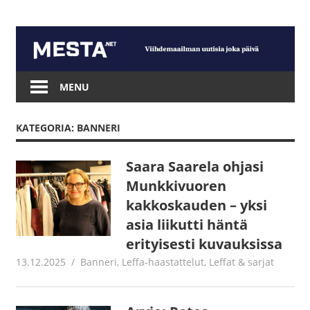
Skip
to
content
Mesta.net
MENU
KATEGORIA: BANNERI
Saara Saarela ohjasi
Munkkivuoren
kakkoskauden – yksi
asia liikutti häntä
erityisesti kuvauksissa
13.12.2025
Jouni Hirn
Banneri
,
Leffa-haastattelut
,
Leffat & sarjat