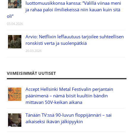
luottomuusikkonsa kanssa: ”Välillä viinaa meni
ja rahaa paloi ilmiliekeissä niin kauan kuin sitä
oli”
03.04.2026
Arvio: Netflixin leffauutuus tarjoilee suhteellisen
ronskisti verta ja suolenpätkiä
20.03.2026
VIIMEISIMMÄT UUTISET
Accept Hellsinki Metal Festivalin perjantain
päänimenä – nämä biisit kuultiin bändin
mittavan 50V-keikan aikana
Tänään TV:ssä 90-luvun floppijännäri – sai
aikaiseksi ikävän jälkipyykin