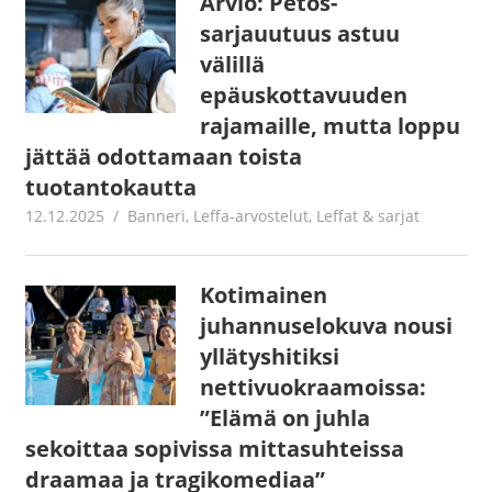
Arvio: Petos-
sarjauutuus astuu
välillä
epäuskottavuuden
rajamaille, mutta loppu
jättää odottamaan toista
tuotantokautta
12.12.2025
Juha Kaunisto
Banneri
,
Leffa-arvostelut
,
Leffat & sarjat
Kotimainen
juhannuselokuva nousi
yllätyshitiksi
nettivuokraamoissa:
”Elämä on juhla
sekoittaa sopivissa mittasuhteissa
draamaa ja tragikomediaa”