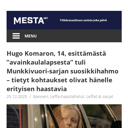
Skip
to
content
Mesta.net
MENU
Hugo Komaron, 14, esittämästä
”avainkaulalapsesta” tuli
Munkkivuori-sarjan suosikkihahmo
– tietyt kohtaukset olivat hänelle
erityisen haastavia
25.12.2025
Jouni Hirn
Banneri
,
Leffa-haastattelut
,
Leffat & sarjat