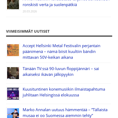
ronskisti verta ja suolenpätkiä
20.03.2026
VIIMEISIMMÄT UUTISET
Accept Hellsinki Metal Festivalin perjantain
päänimenä – nämä biisit kuultiin bändin
mittavan 50V-keikan aikana
Tänään TV:ssä 90-luvun floppijännäri – sai
aikaiseksi ikävän jälkipyykin
Kuusituntinen konemusiikin ilmaistapahtuma
juhlitaan Helsingissä elokuussa
Marko Annalan uutuus hämmentää – ”Tällaista
musaa ei oo Suomessa aiemmin tehty”