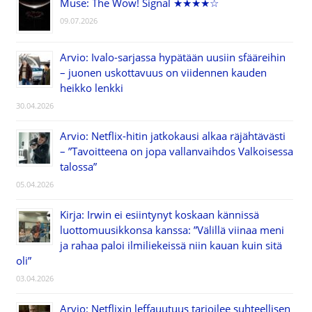
Muse: The Wow! Signal ★★★★☆
09.07.2026
Arvio: Ivalo-sarjassa hypätään uusiin sfääreihin
– juonen uskottavuus on viidennen kauden
heikko lenkki
30.04.2026
Arvio: Netflix-hitin jatkokausi alkaa räjähtävästi
– ”Tavoitteena on jopa vallanvaihdos Valkoisessa
talossa”
05.04.2026
Kirja: Irwin ei esiintynyt koskaan kännissä
luottomuusikkonsa kanssa: ”Välillä viinaa meni
ja rahaa paloi ilmiliekeissä niin kauan kuin sitä
oli”
03.04.2026
Arvio: Netflixin leffauutuus tarjoilee suhteellisen