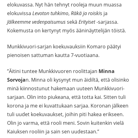
elokuvassa. Nyt hän tehnyt rooleja muun muassa
elokuvissa
Levoton tuhkimo
,
Räkä ja roiski
s ja
Jälkeemme vedenpaisumus
sekä
Erityiset
-sarjassa.
Kokemusta on kertynyt myös ääninäyttelijän töistä.
Munkkivuori-sarjan koekuvauksiin Komaro päätyi
pienoisen sattuman kautta 7-vuotiaana.
”Äitini tuntee Munkkivuoren roolittajan
Minna
Sorvoja
n. Minna oli kysynyt mun äidiltä, että olisinko
minä kiinnostunut hakemaan uuteen Munkkivuori-
sarjaan. Olin into piukeana, että totta kai. Sitten tuli
korona ja me ei kuvattukaan sarjaa. Koronan jälkeen
tuli uudet koekuvaukset, joihin piti hakea erikseen.
Olin jo varma, että rooli meni. Sovin kuitenkin vielä
Kaiuksen rooliin ja sain sen uudestaan.”