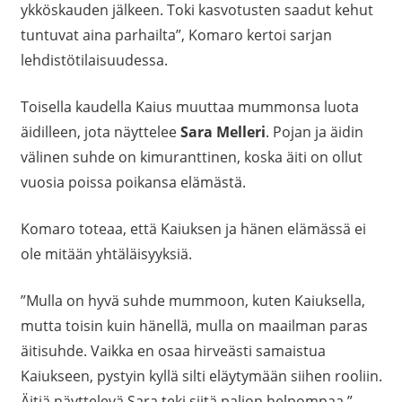
ykköskauden jälkeen. Toki kasvotusten saadut kehut
tuntuvat aina parhailta”, Komaro kertoi sarjan
lehdistötilaisuudessa.
Toisella kaudella Kaius muuttaa mummonsa luota
äidilleen, jota näyttelee
Sara Melleri
. Pojan ja äidin
välinen suhde on kimuranttinen, koska äiti on ollut
vuosia poissa poikansa elämästä.
Komaro toteaa, että Kaiuksen ja hänen elämässä ei
ole mitään yhtäläisyyksiä.
”Mulla on hyvä suhde mummoon, kuten Kaiuksella,
mutta toisin kuin hänellä, mulla on maailman paras
äitisuhde. Vaikka en osaa hirveästi samaistua
Kaiukseen, pystyin kyllä silti eläytymään siihen rooliin.
Äitiä näyttelevä Sara teki siitä paljon helpompaa.”