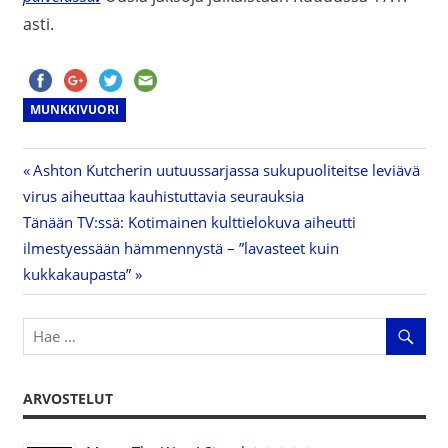
asti.
MUNKKIVUORI
Previous
Ashton Kutcherin uutuussarjassa sukupuoliteitse leviävä
Artikkelien
virus aiheuttaa kauhistuttavia seurauksia
Post:
Next
Tänään TV:ssä: Kotimainen kulttielokuva aiheutti
selaus
Post:
ilmestyessään hämmennystä – ”lavasteet kuin
kukkakaupasta”
ARVOSTELUT