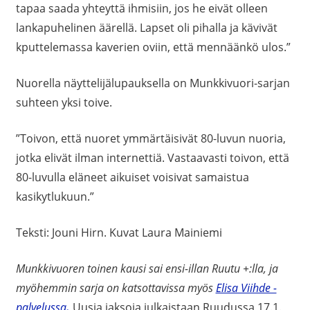
tapaa saada yhteyttä ihmisiin, jos he eivät olleen
lankapuhelinen äärellä. Lapset oli pihalla ja kävivät
kputtelemassa kaverien oviin, että mennäänkö ulos.”
Nuorella näyttelijälupauksella on Munkkivuori-sarjan
suhteen yksi toive.
”Toivon, että nuoret ymmärtäisivät 80-luvun nuoria,
jotka elivät ilman internettiä. Vastaavasti toivon, että
80-luvulla eläneet aikuiset voisivat samaistua
kasikytlukuun.”
Teksti: Jouni Hirn. Kuvat Laura Mainiemi
Munkkivuoren toinen kausi sai ensi-illan Ruutu +:lla, ja
myöhemmin sarja on katsottavissa myös
Elisa Viihde -
palvelussa
.
Uusia jaksoja julkaistaan Ruudussa 17.1.