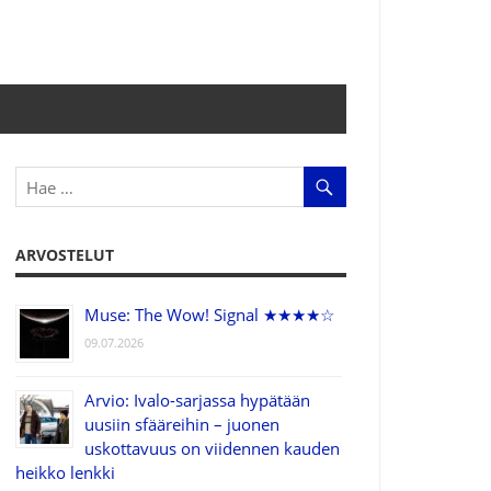
ARVOSTELUT
Muse: The Wow! Signal ★★★★☆
09.07.2026
Arvio: Ivalo-sarjassa hypätään
uusiin sfääreihin – juonen
uskottavuus on viidennen kauden
heikko lenkki