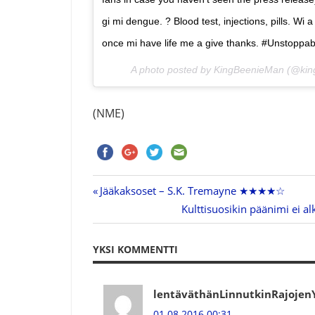
gi mi dengue. ? Blood test, injections, pills. Wi a 
once mi have life me a give thanks. #Unstoppab
A photo posted by KingBeenieMan (@ki
(NME)
Previous
Jääkaksoset – S.K. Tremayne ★★★★☆
Artikkelien
Post:
Next
Kulttisuosikin päänimi ei al
Post:
selaus
YKSI KOMMENTTI
lentäväthänLinnutkinRajojenY
01.08.2016 00:31