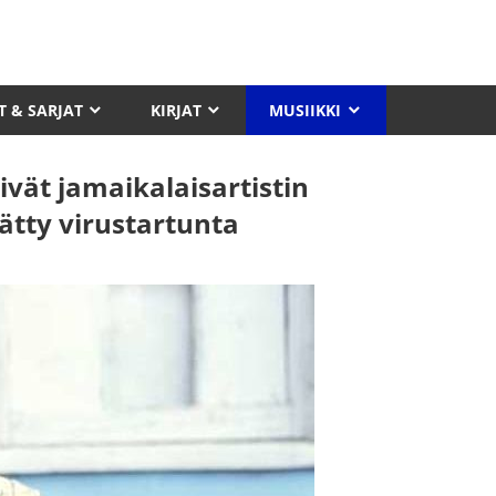
T & SARJAT
KIRJAT
MUSIIKKI
vät jamaikalaisartistin
tty virustartunta