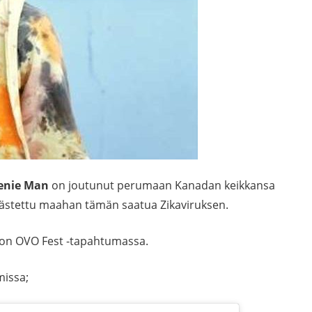
enie Man
on joutunut perumaan Kanadan keikkansa
päästettu maahan tämän saatua Zikaviruksen.
nton OVO Fest -tapahtumassa.
missa;