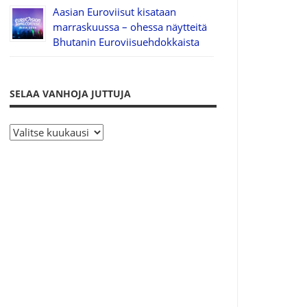
Aasian Euroviisut kisataan
marraskuussa – ohessa näytteitä
Bhutanin Euroviisuehdokkaista
SELAA VANHOJA JUTTUJA
S
e
l
a
a
v
a
n
h
o