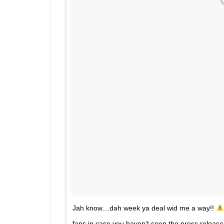
Jah know…dah week ya deal wid me a way!!
fans in case you haven't seen the press releas