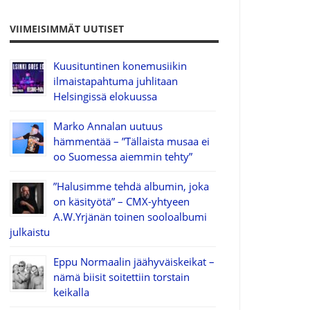
VIIMEISIMMÄT UUTISET
Kuusituntinen konemusiikin
ilmaistapahtuma juhlitaan
Helsingissä elokuussa
Marko Annalan uutuus
hämmentää – ”Tällaista musaa ei
oo Suomessa aiemmin tehty”
”Halusimme tehdä albumin, joka
on käsityötä” – CMX-yhtyeen
A.W.Yrjänän toinen sooloalbumi
julkaistu
Eppu Normaalin jäähyväiskeikat –
nämä biisit soitettiin torstain
keikalla