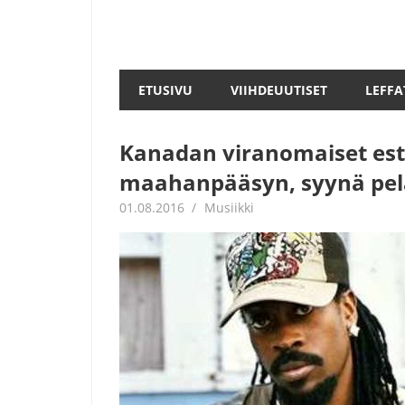
ETUSIVU
VIIHDEUUTISET
LEFFA
Kanadan viranomaiset esti
maahanpääsyn, syynä pelä
01.08.2016
Juha Kaunisto
Musiikki