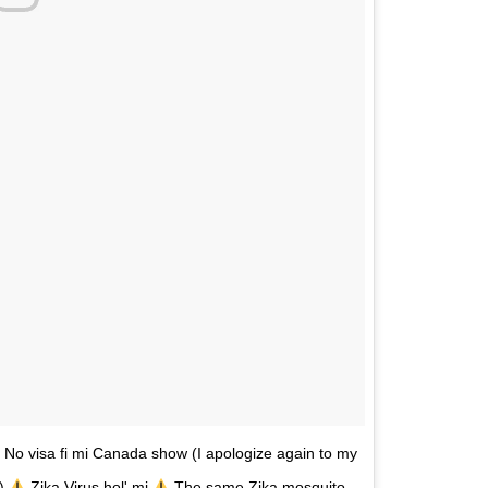
No visa fi mi Canada show (I apologize again to my
e)
Zika Virus hol' mi
The same Zika mosquito