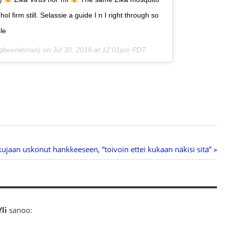
hol firm still. Selassie a guide I n I right through so
le
ngbeenieman) on
Jul 30, 2016 at 12:01pm PDT
kujaan uskonut hankkeeseen, ”toivoin ettei kukaan näkisi sitä”
li
sanoo: