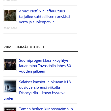
03.04.2026
Arvio: Netflixin leffauutuus
tarjoilee suhteellisen ronskisti
verta ja suolenpätkiä
20.03.2026
VIIMEISIMMÄT UUTISET
Suomiprogen klassikkoyhtye
lauantaina Tavastialla lähes 50
vuoden jälkeen
Salaiset kansiot -elokuvan K18-
uusioversio ensi viikolla
Disney+:lla – katso hyytävä
traileri
Tämän hetken kiinnostavimpiin