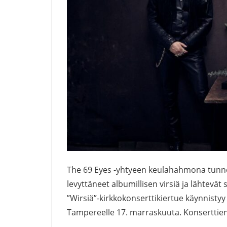
The 69 Eyes -yhtyeen keulahahmona tunn
levyttäneet albumillisen virsiä ja lähtevä
”Wirsiä”-kirkkokonserttikiertue käynnistyy
Tampereelle 17. marraskuuta. Konserttien l