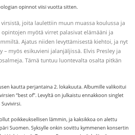
eologian opinnot viisi vuotta sitten.
 virsistä, joita laulettiin muun muassa koulussa ja
opintojen myötä virret palasivat elämääni ja
mmiltä. Ajatus niiden levyttämisestä kiehtoi, ja nyt
vy – myös esikuvieni jalanjäljissä. Elvis Presley ja
 psalmeja. Tämä tuntuu luontevalta osalta pitkän
usen kautta perjantaina 2. lokakuuta. Albumille valikoitui
irsien “best of”. Levyltä on julkaistu ennakkoon singlet
Suvivirsi.
llut poikkeuksellisen lämmin, ja kaksikkoa on alettu
mpäri Suomen. Syksylle onkin sovittu kymmenen konsertin