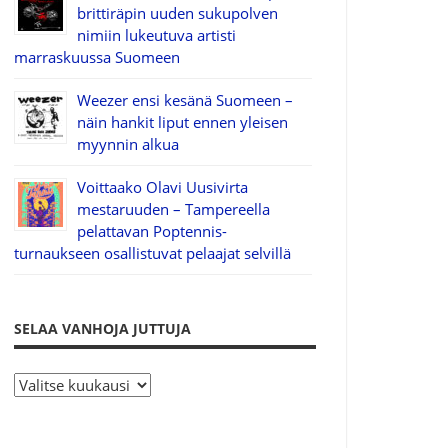
brittiräpin uuden sukupolven
nimiin lukeutuva artisti
marraskuussa Suomeen
Weezer ensi kesänä Suomeen –
näin hankit liput ennen yleisen
myynnin alkua
Voittaako Olavi Uusivirta
mestaruuden – Tampereella
pelattavan Poptennis-
turnaukseen osallistuvat pelaajat selvillä
SELAA VANHOJA JUTTUJA
S
e
l