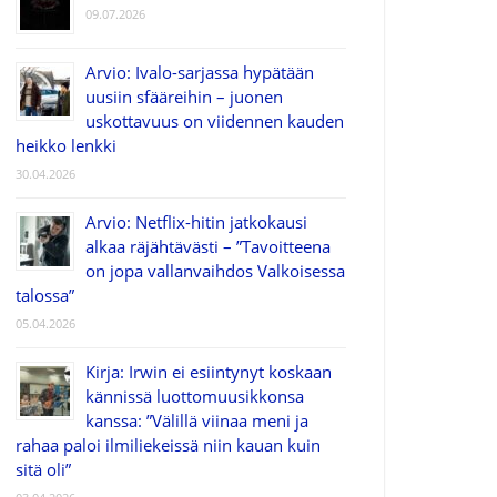
09.07.2026
Arvio: Ivalo-sarjassa hypätään
uusiin sfääreihin – juonen
uskottavuus on viidennen kauden
heikko lenkki
30.04.2026
Arvio: Netflix-hitin jatkokausi
alkaa räjähtävästi – ”Tavoitteena
on jopa vallanvaihdos Valkoisessa
talossa”
05.04.2026
Kirja: Irwin ei esiintynyt koskaan
kännissä luottomuusikkonsa
kanssa: ”Välillä viinaa meni ja
rahaa paloi ilmiliekeissä niin kauan kuin
sitä oli”