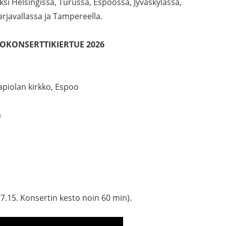
äksi Helsingissä, Turussa, Espoossa, Jyväskylässä,
rjavallassa ja Tampereella.
KKOKONSERTTIKIERTUE 2026
Tapiolan kirkko, Espoo
a
 17.15. Konsertin kesto noin 60 min).