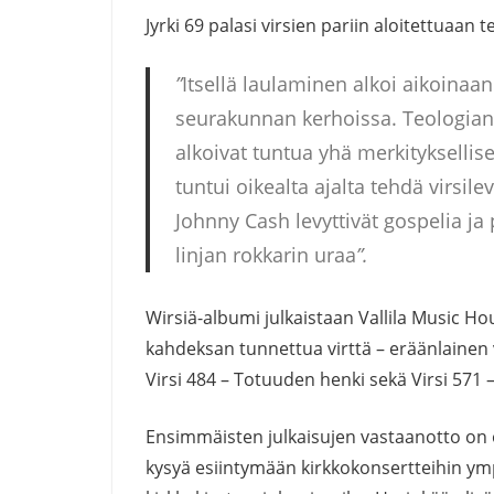
Jyrki 69 palasi virsien pariin aloitettuaan t
”
Itsellä laulaminen alkoi aikoinaan
seurakunnan kerhoissa. Teologian 
alkoivat tuntua yhä merkityksellise
tuntui oikealta ajalta tehdä virsile
Johnny Cash levyttivät gospelia ja
linjan rokkarin uraa
”.
Wirsiä-albumi julkaistaan Vallila Music Ho
kahdeksan tunnettua virttä – eräänlainen v
Virsi 484 – Totuuden henki sekä Virsi 571 – 
Ensimmäisten julkaisujen vastaanotto on o
kysyä esiintymään kirkkokonsertteihin y