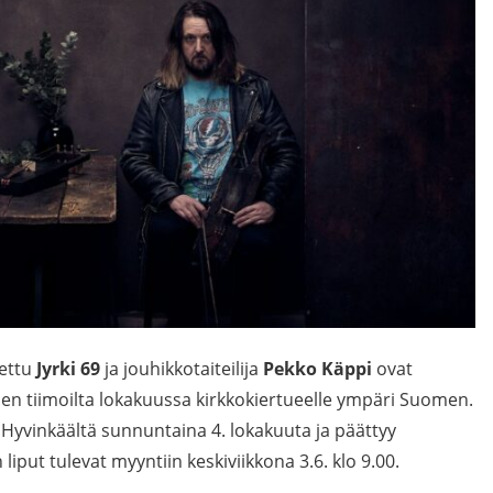
ettu
Jyrki 69
ja jouhikkotaiteilija
Pekko Käppi
ovat
t sen tiimoilta lokakuussa kirkkokiertueelle ympäri Suomen.
 Hyvinkäältä sunnuntaina 4. lokakuuta ja päättyy
iput tulevat myyntiin keskiviikkona 3.6. klo 9.00.