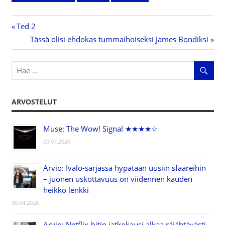
Previous
Ted 2
Artikkelien
Post:
Next
Tässä olisi ehdokas tummaihoiseksi James Bondiksi
Post:
selaus
ARVOSTELUT
Muse: The Wow! Signal ★★★★☆
09.07.2026
Arvio: Ivalo-sarjassa hypätään uusiin sfääreihin
– juonen uskottavuus on viidennen kauden
heikko lenkki
30.04.2026
Arvio: Netflix-hitin jatkokausi alkaa räjähtävästi