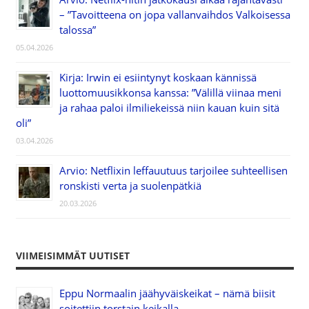
– ”Tavoitteena on jopa vallanvaihdos Valkoisessa
talossa”
05.04.2026
Kirja: Irwin ei esiintynyt koskaan kännissä
luottomuusikkonsa kanssa: ”Välillä viinaa meni
ja rahaa paloi ilmiliekeissä niin kauan kuin sitä
oli”
03.04.2026
Arvio: Netflixin leffauutuus tarjoilee suhteellisen
ronskisti verta ja suolenpätkiä
20.03.2026
VIIMEISIMMÄT UUTISET
Eppu Normaalin jäähyväiskeikat – nämä biisit
soitettiin torstain keikalla