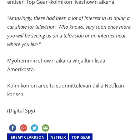
entisen Top Gear -kolmikon liveshow’n aikana.
”Amazingly, there had been a lot of interest in us doing a
car show for television. Who knows, very soon once more
you will be seeing us on a television or an internet near
where you live
.”
Myöhemmin show’n aikana vihjailtiin lisää
Amerikasta.
Kolmikon on arveltu suunnittelevan diiliä Netflixin
kanssa.
(Digital Spy)
JEREMY CLARKSON
NETFLIX
TOP GEAR