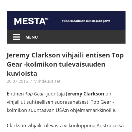
Skip
to
content
Mesta.net
MENU
Jeremy Clarkson vihjaili entisen Top
Gear -kolmikon tulevaisuuden
kuvioista
20.07.2015
mestanet
Viihdeuutiset
Entinen
Top Gear
-juontaja
Jeremy Clarkson
on
vihjaillut suhteellisen suorasanaisesti Top Gear -
kolmikon suuntaavan USA:n ohjelmamarkkinoille.
Clarkson vihjaili tulevasta viikonloppuna Australiassa