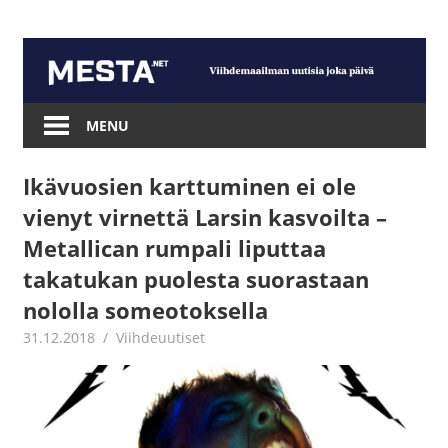
Skip
to
content
Mesta.net
MENU
Ikävuosien karttuminen ei ole
vienyt virnettä Larsin kasvoilta –
Metallican rumpali liputtaa
takatukan puolesta suorastaan
nololla someotoksella
31.12.2018
Juha Kaunisto
Viihdeuutiset