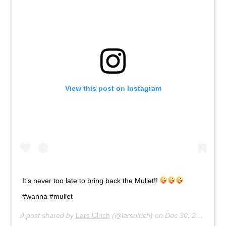
View this post on Instagram
It’s never too late to bring back the Mullet!!
#wanna #mullet
A post shared by
Lars Ulrich
(@larsulrich) on
Dec 30, 2018 at 1:47pm PST