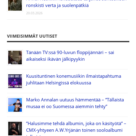
ronskisti verta ja suolenpätkiä
20.03.2026
VIIMEISIMMÄT UUTISET
Tänään TV:ssä 90-luvun floppijännäri – sai
aikaiseksi ikävän jälkipyykin
Kuusituntinen konemusiikin ilmaistapahtuma
juhlitaan Helsingissä elokuussa
Marko Annalan uutuus hämmentää – ”Tällaista
musaa ei oo Suomessa aiemmin tehty”
”Halusimme tehdä albumin, joka on käsityötä” –
CMX-yhtyeen A.W.Yrjänän toinen sooloalbumi