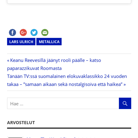
LARS ULRICH
METALLICA
Previous
Keanu Reevesillä jäänyt rooli päälle – katso
Artikkelien
paparazzikuvat Roomasta
Post:
Next
Tänään TV:ssä suomalainen elokuvaklassikko 24 vuoden
selaus
Post:
takaa – ”samaan aikaan sekä nostalgisoiva että haikea”
ARVOSTELUT