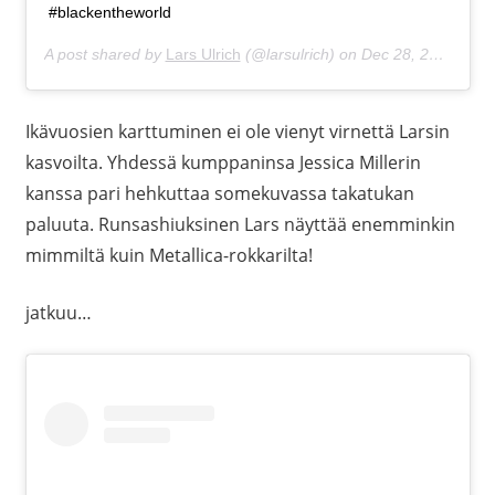
#blackentheworld
A post shared by
Lars Ulrich
(@larsulrich) on
Dec 28, 2018 at 9:27pm PST
Ikävuosien karttuminen ei ole vienyt virnettä Larsin
kasvoilta. Yhdessä kumppaninsa Jessica Millerin
kanssa pari hehkuttaa somekuvassa takatukan
paluuta. Runsashiuksinen Lars näyttää enemminkin
mimmiltä kuin Metallica-rokkarilta!
jatkuu…