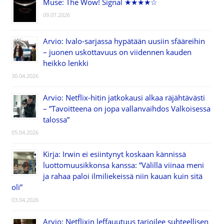
Muse: The Wow! Signal ★★★★☆
09.07.2026
Arvio: Ivalo-sarjassa hypätään uusiin sfääreihin
– juonen uskottavuus on viidennen kauden
heikko lenkki
30.04.2026
Arvio: Netflix-hitin jatkokausi alkaa räjähtävästi
– ”Tavoitteena on jopa vallanvaihdos Valkoisessa
talossa”
05.04.2026
Kirja: Irwin ei esiintynyt koskaan kännissä
luottomuusikkonsa kanssa: ”Välillä viinaa meni
ja rahaa paloi ilmiliekeissä niin kauan kuin sitä
oli”
03.04.2026
Arvio: Netflixin leffauutuus tarjoilee suhteellisen