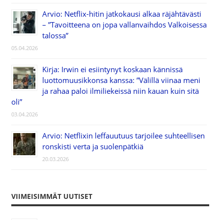
Arvio: Netflix-hitin jatkokausi alkaa räjähtävästi
– ”Tavoitteena on jopa vallanvaihdos Valkoisessa
talossa”
05.04.2026
Kirja: Irwin ei esiintynyt koskaan kännissä
luottomuusikkonsa kanssa: ”Välillä viinaa meni
ja rahaa paloi ilmiliekeissä niin kauan kuin sitä
oli”
03.04.2026
Arvio: Netflixin leffauutuus tarjoilee suhteellisen
ronskisti verta ja suolenpätkiä
20.03.2026
VIIMEISIMMÄT UUTISET