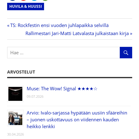
HUVILA & HUUSSI
Previous
TS: Rockfestin ensi vuoden juhlapaikka selvillä
Artikkelien
Post:
Next
Rallimestari Jari-Matti Latvalasta julkaistaan kirja
Post:
selaus
ARVOSTELUT
Muse: The Wow! Signal ★★★★☆
09.07.2026
Arvio: Ivalo-sarjassa hypätään uusiin sfääreihin
– juonen uskottavuus on viidennen kauden
heikko lenkki
30.04.2026