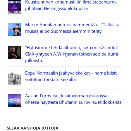
Kuusituntinen konemusiikin ilmaistapahtuma
juhlitaan Helsingissä elokuussa
Marko Annalan uutuus hämmentää – ”Tällaista
musaa ei oo Suomessa aiemmin tehty”
”Halusimme tehdä albumin, joka on käsityötä” –
CMX-yhtyeen A.W.Yrjänän toinen sooloalbumi
julkaistu
Eppu Normaalin jäähyväiskeikat – nämä biisit
soitettiin torstain keikalla
Aasian Euroviisut kisataan marraskuussa –
ohessa näytteitä Bhutanin Euroviisuehdokkaista
SELAA VANHOJA JUTTUJA