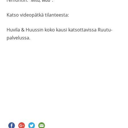
remontin. ”
Mitä, wau
”.
Katso videopätkä tilanteesta:
Huvila & Huussin koko kausi katsottavissa Ruutu-
palvelussa.