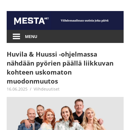
Skip
to
content
Mesta.net
MENU
Huvila & Huussi -ohjelmassa
nähdään pyörien päällä liikkuvan
kohteen uskomaton
muodonmuutos
16.06.2025
Juha Kaunisto
Viihdeuutiset