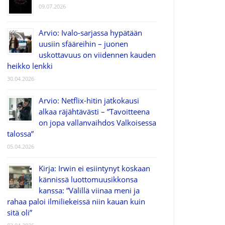
09.07.2026
Arvio: Ivalo-sarjassa hypätään
uusiin sfääreihin – juonen
uskottavuus on viidennen kauden
heikko lenkki
30.04.2026
Arvio: Netflix-hitin jatkokausi
alkaa räjähtävästi – ”Tavoitteena
on jopa vallanvaihdos Valkoisessa
talossa”
05.04.2026
Kirja: Irwin ei esiintynyt koskaan
kännissä luottomuusikkonsa
kanssa: ”Välillä viinaa meni ja
rahaa paloi ilmiliekeissä niin kauan kuin
sitä oli”