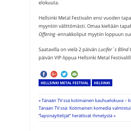
elokuuta.
Hellsinki Metal Festivalin ensi vuoden t
myyntiin välittömästi. Omaa kieltään tap
Offering
-ennakkoliput myytiin loppuun su
Saatavilla on vielä 2 päivän
Lucifer`s Blind 
päivän VIP-lippua Hellsinki Metal Festivalil
HELLSINKI METAL FESTIVAL
HELSINKI
Previous
Tänään TV:ssä kotimainen kauhuelokuva – ki
Artikkelien
Next
Tänään TV:ssä: Kotimainen komedia valmistui 
Post:
Post:
”lapsinäyttelijät” herättivät ihmetystä
selaus