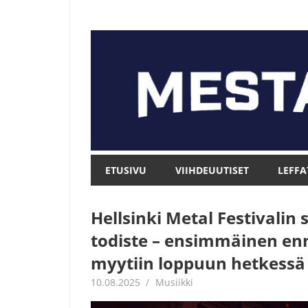
Skip
to
content
Mesta.net
Mesta.net
ETUSIVU
VIIHDEUUTISET
LEFFA
Hellsinki Metal Festivalin 
todiste – ensimmäinen en
myytiin loppuun hetkessä
10.08.2025
Juha Kaunisto
Musiikki