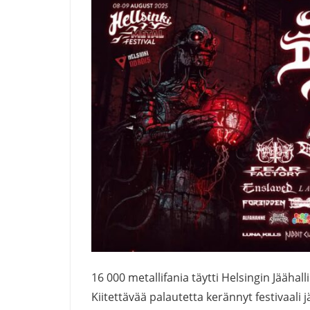
16 000 metallifania täytti Helsingin Jääha
Kiitettävää palautetta kerännyt festivaali