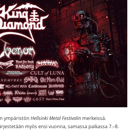
llin ympäristön
Hellsinki Metal Festivalin
merkeissä.
 järjestetään myös ensi vuonna, samassa paikassa 7.–8.