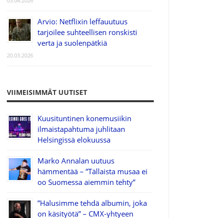
03.04.2026
Arvio: Netflixin leffauutuus
tarjoilee suhteellisen ronskisti
verta ja suolenpätkiä
20.03.2026
VIIMEISIMMÄT UUTISET
Kuusituntinen konemusiikin
ilmaistapahtuma juhlitaan
Helsingissä elokuussa
Marko Annalan uutuus
hämmentää – ”Tällaista musaa ei
oo Suomessa aiemmin tehty”
”Halusimme tehdä albumin, joka
on käsityötä” – CMX-yhtyeen