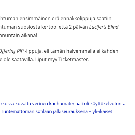
apahtuman ensimmäinen erä ennakkolippuja saatiin
ahtuman suosiosta kertoo, että 2 päivän
Lucifer’s Blind
nnuntain aikana!
Offering RIP
-lippuja, eli tämän halvemmalla ei kahden
le ole saatavilla. Liput myy Ticketmaster.
rkossa kuvattu verinen kauhumateriaali oli käyttökelvotonta
Tuntemattoman sotilaan jälkiseurauksena – yli-ikäiset