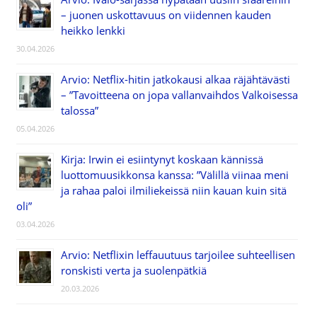
– juonen uskottavuus on viidennen kauden
heikko lenkki
30.04.2026
Arvio: Netflix-hitin jatkokausi alkaa räjähtävästi
– ”Tavoitteena on jopa vallanvaihdos Valkoisessa
talossa”
05.04.2026
Kirja: Irwin ei esiintynyt koskaan kännissä
luottomuusikkonsa kanssa: ”Välillä viinaa meni
ja rahaa paloi ilmiliekeissä niin kauan kuin sitä
oli”
03.04.2026
Arvio: Netflixin leffauutuus tarjoilee suhteellisen
ronskisti verta ja suolenpätkiä
20.03.2026