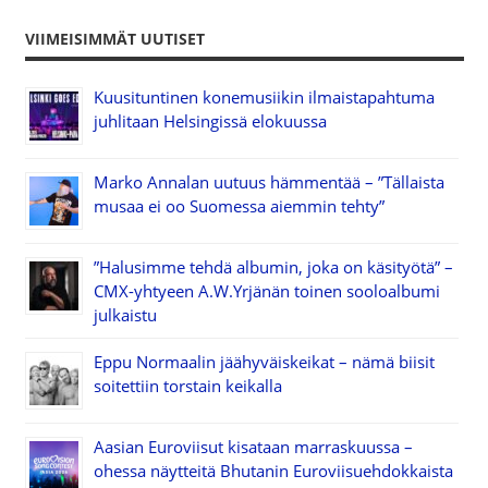
VIIMEISIMMÄT UUTISET
Kuusituntinen konemusiikin ilmaistapahtuma
juhlitaan Helsingissä elokuussa
Marko Annalan uutuus hämmentää – ”Tällaista
musaa ei oo Suomessa aiemmin tehty”
”Halusimme tehdä albumin, joka on käsityötä” –
CMX-yhtyeen A.W.Yrjänän toinen sooloalbumi
julkaistu
Eppu Normaalin jäähyväiskeikat – nämä biisit
soitettiin torstain keikalla
Aasian Euroviisut kisataan marraskuussa –
ohessa näytteitä Bhutanin Euroviisuehdokkaista