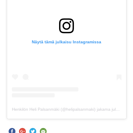
Näytä tämä julkaisu Instagramissa
Henkilön Heli Palsanmäki (@helipalsanmaki) jakama julkaisu