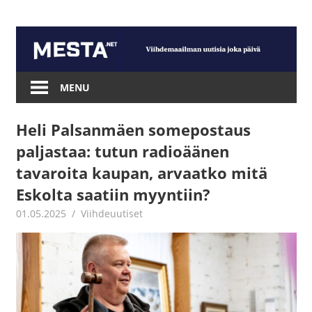
Skip
to
content
Mesta.net
MENU
Heli Palsanmäen somepostaus
paljastaa: tutun radioäänen
tavaroita kaupan, arvaatko mitä
Eskolta saatiin myyntiin?
01.05.2025
Juha Kaunisto
Viihdeuutiset