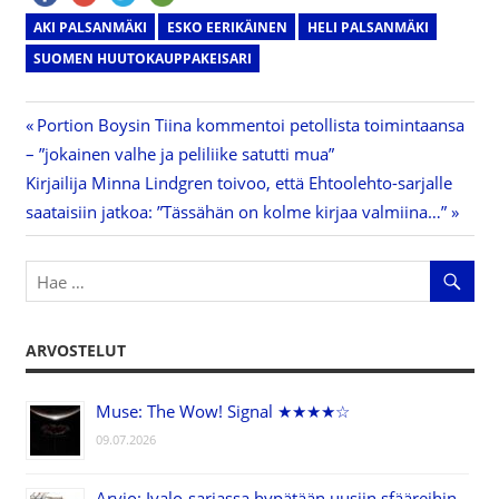
AKI PALSANMÄKI
ESKO EERIKÄINEN
HELI PALSANMÄKI
SUOMEN HUUTOKAUPPAKEISARI
Previous
Portion Boysin Tiina kommentoi petollista toimintaansa
Artikkelien
– ”jokainen valhe ja peliliike satutti mua”
Post:
Next
Kirjailija Minna Lindgren toivoo, että Ehtoolehto-sarjalle
selaus
Post:
saataisiin jatkoa: ”Tässähän on kolme kirjaa valmiina…”
ARVOSTELUT
Muse: The Wow! Signal ★★★★☆
09.07.2026
Arvio: Ivalo-sarjassa hypätään uusiin sfääreihin