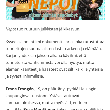
Nepot
tuo ruutuun julkkisten jälkikasvun.
Kyseessä on intiimi dokumenttisarja, joka tutustuttaa
tunnettujen suomalaisten lasten arkeen ja elämään.
Sarjan yhdeksän jakson aikana käy ilmi, että
tunnetuista vanhemmista voi olla hyötyä, mutta
elämän käänteet ja haasteet ovat silti kaikille yhteisiä
ja syvästi inhimillisiä.
Frans Frangén
, 19, on päättänyt pyrkiä Helsingin
kaupunginvaltuustoon. Ystävät auttavat
kampanjoimisessa, mutta myös äiti, entinen
poliitikko
Rosa Meriläinen
, tukee lapsensa poliittisia