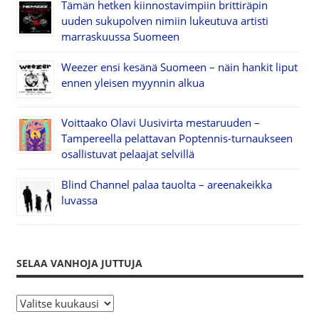
Tämän hetken kiinnostavimpiin brittiräpin
uuden sukupolven nimiin lukeutuva artisti
marraskuussa Suomeen
Weezer ensi kesänä Suomeen – näin hankit liput
ennen yleisen myynnin alkua
Voittaako Olavi Uusivirta mestaruuden –
Tampereella pelattavan Poptennis-turnaukseen
osallistuvat pelaajat selvillä
Blind Channel palaa tauolta – areenakeikka
luvassa
SELAA VANHOJA JUTTUJA
S