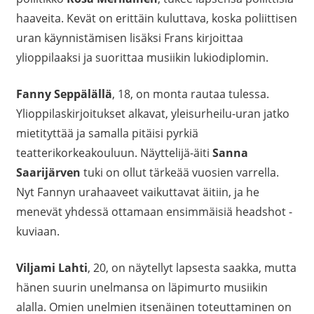
haaveita. Kevät on erittäin kuluttava, koska poliittisen
uran käynnistämisen lisäksi Frans kirjoittaa
ylioppilaaksi ja suorittaa musiikin lukiodiplomin.
Fanny Seppälällä
, 18, on monta rautaa tulessa.
Ylioppilaskirjoitukset alkavat, yleisurheilu-uran jatko
mietityttää ja samalla pitäisi pyrkiä
teatterikorkeakouluun. Näyttelijä-äiti
Sanna
Saarijärven
tuki on ollut tärkeää vuosien varrella.
Nyt Fannyn urahaaveet vaikuttavat äitiin, ja he
menevät yhdessä ottamaan ensimmäisiä headshot -
kuviaan.
Viljami Lahti
, 20, on näytellyt lapsesta saakka, mutta
hänen suurin unelmansa on läpimurto musiikin
alalla. Omien unelmien itsenäinen toteuttaminen on