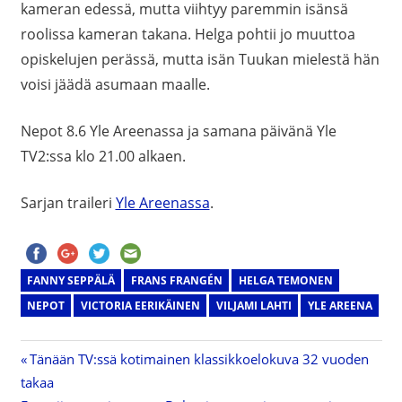
kameran edessä, mutta viihtyy paremmin isänsä
roolissa kameran takana. Helga pohtii jo muuttoa
opiskelujen perässä, mutta isän Tuukan mielestä hän
voisi jäädä asumaan maalle.
Nepot 8.6 Yle Areenassa ja samana päivänä Yle
TV2:ssa klo 21.00 alkaen.
Sarjan traileri
Yle Areenassa
.
FANNY SEPPÄLÄ
FRANS FRANGÉN
HELGA TEMONEN
NEPOT
VICTORIA EERIKÄINEN
VILJAMI LAHTI
YLE AREENA
Previous
Tänään TV:ssä kotimainen klassikkoelokuva 32 vuoden
Artikkelien
takaa
Post: