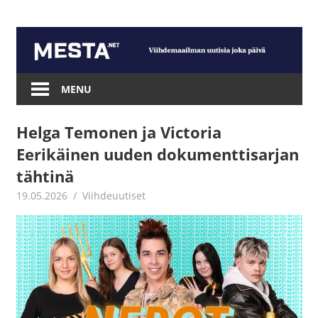
Skip
to
content
Mesta.net
MENU
Helga Temonen ja Victoria
Eerikäinen uuden dokumenttisarjan
tähtinä
19.05.2026
Juha Kaunisto
Viihdeuutiset