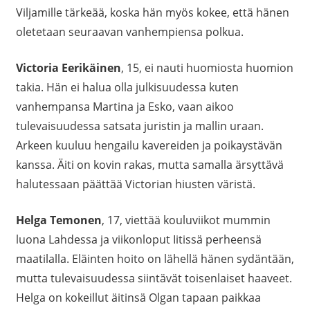
Viljamille tärkeää, koska hän myös kokee, että hänen
oletetaan seuraavan vanhempiensa polkua.
Victoria Eerikäinen
, 15, ei nauti huomiosta huomion
takia. Hän ei halua olla julkisuudessa kuten
vanhempansa Martina ja Esko, vaan aikoo
tulevaisuudessa satsata juristin ja mallin uraan.
Arkeen kuuluu hengailu kavereiden ja poikaystävän
kanssa. Äiti on kovin rakas, mutta samalla ärsyttävä
halutessaan päättää Victorian hiusten väristä.
Helga Temonen
, 17, viettää kouluviikot mummin
luona Lahdessa ja viikonloput Iitissä perheensä
maatilalla. Eläinten hoito on lähellä hänen sydäntään,
mutta tulevaisuudessa siintävät toisenlaiset haaveet.
Helga on kokeillut äitinsä Olgan tapaan paikkaa