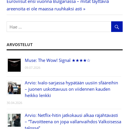
Next
Euroviisut ensi vuonna Bulgariassa – mitat täyttäviä
selaus
Post:
areenoita ei ole maassa ruuhkaksi asti
ARVOSTELUT
Muse: The Wow! Signal ★★★★☆
09.07.2026
Arvio: Ivalo-sarjassa hypätään uusiin sfääreihin
– juonen uskottavuus on viidennen kauden
heikko lenkki
30.04.2026
Arvio: Netflix-hitin jatkokausi alkaa räjähtävästi
– ”Tavoitteena on jopa vallanvaihdos Valkoisessa
talossa”