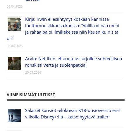
05.04.2026
Kirja: Irwin ei esiintynyt koskaan kännissä
luottomuusikkonsa kanssa: ”Välillä viinaa meni
ja rahaa paloi ilmiliekeissä niin kauan kuin sitä
oli”
03.04.2026
Arvio: Netflixin leffauutuus tarjoilee suhteellisen
ronskisti verta ja suolenpätkiä
20.03.2026
VIIMEISIMMÄT UUTISET
Salaiset kansiot -elokuvan K18-uusioversio ensi
viikolla Disney+:lla – katso hyytävä traileri