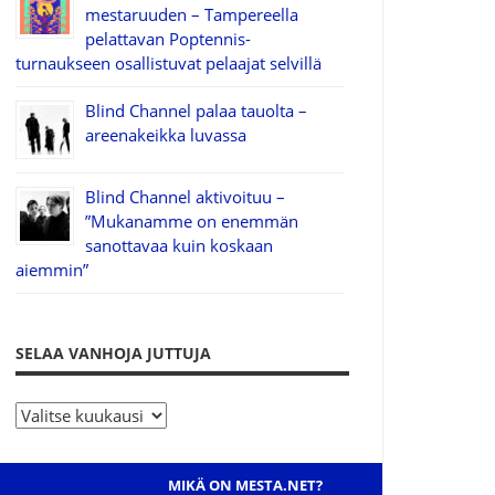
mestaruuden – Tampereella
pelattavan Poptennis-
turnaukseen osallistuvat pelaajat selvillä
Blind Channel palaa tauolta –
areenakeikka luvassa
Blind Channel aktivoituu –
”Mukanamme on enemmän
sanottavaa kuin koskaan
aiemmin”
SELAA VANHOJA JUTTUJA
S
e
l
MIKÄ ON MESTA.NET?