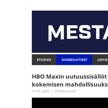
Skip
to
content
Mesta.net
Mesta.net
ETUSIVU
VIIHDEUUTISET
LEFFA
HBO Maxin uutuussisällöt
kokemisen mahdollisuuks
19.05.2026
Juha Kaunisto
Viihdeuutiset