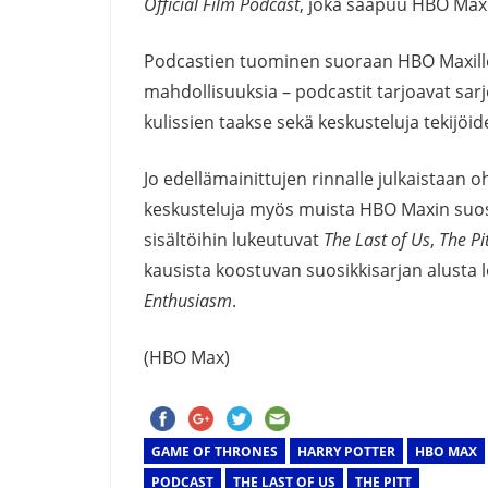
Official Film Podcast
, joka saapuu HBO Maxil
Podcastien tuominen suoraan HBO Maxill
mahdollisuuksia – podcastit tarjoavat sarjo
kulissien taakse sekä keskusteluja tekijöid
Jo edellämainittujen rinnalle julkaistaan 
keskusteluja myös muista HBO Maxin suosit
sisältöihin lukeutuvat
The Last of Us
,
The Pi
kausista koostuvan suosikkisarjan alusta
Enthusiasm
.
(HBO Max)
GAME OF THRONES
HARRY POTTER
HBO MAX
PODCAST
THE LAST OF US
THE PITT