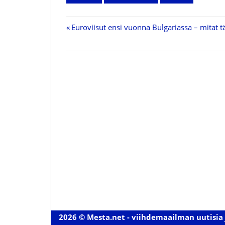
Previous
Euroviisut ensi vuonna Bulgariassa – mitat t
Artikkelien
Post:
selaus
2026 © Mesta.net - viihdemaailman uutisia 