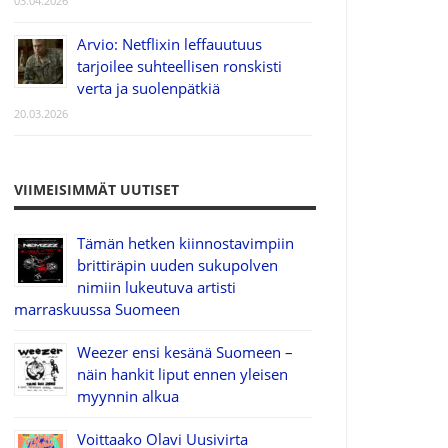
03.04.2026
Arvio: Netflixin leffauutuus
tarjoilee suhteellisen ronskisti
verta ja suolenpätkiä
20.03.2026
VIIMEISIMMÄT UUTISET
Tämän hetken kiinnostavimpiin
brittiräpin uuden sukupolven
nimiin lukeutuva artisti
marraskuussa Suomeen
Weezer ensi kesänä Suomeen –
näin hankit liput ennen yleisen
myynnin alkua
Voittaako Olavi Uusivirta