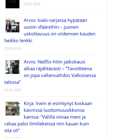
09.07.2026
Arvio: Ivalo-sarjassa hypätään
uusiin sfääreihin – juonen
uskottavuus on viidennen kauden
heikko lenkki
30.04.2026
Arvio: Netflix-hitin jatkokausi
alkaa räjähtävästi – ”Tavoitteena
on jopa vallanvaihdos Valkoisessa
talossa”
05.04.2026
Kirja: Irwin ei esiintynyt koskaan
kännissä luottomuusikkonsa
kanssa: ”Välillä viinaa meni ja
rahaa paloi ilmiliekeissä niin kauan kuin
sitä oli”