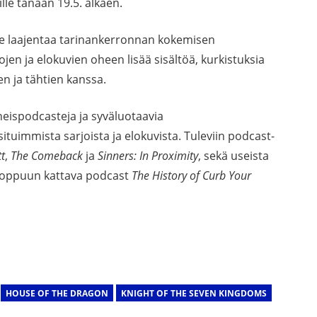
le tänään 19.5. alkaen.
e laajentaa tarinankerronnan kokemisen
jen ja elokuvien oheen lisää sisältöä, kurkistuksia
en ja tähtien kanssa.
oheispodcasteja ja syväluotaavia
uimmista sarjoista ja elokuvista. Tuleviin podcast-
tt
,
The Comeback
ja
Sinners: In Proximity
, sekä useista
 loppuun kattava podcast
The History of Curb Your
HOUSE OF THE DRAGON
KNIGHT OF THE SEVEN KINGDOMS