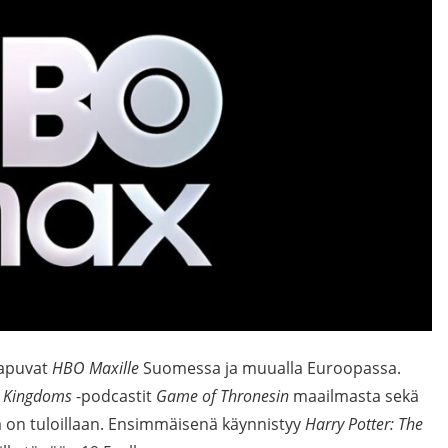
apuvat
HBO Maxille
Suomessa ja muualla Euroopassa.
n Kingdoms
-podcastit
Game of Thronesin
maailmasta sekä
ja on tuloillaan. Ensimmäisenä käynnistyy
Harry Potter: The