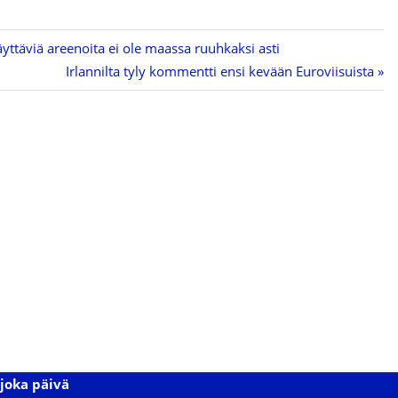
äyttäviä areenoita ei ole maassa ruuhkaksi asti
Next
Irlannilta tyly kommentti ensi kevään Euroviisuista
Post:
joka päivä