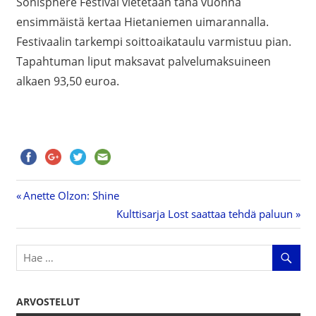
Sonisphere Festival vietetään tänä vuonna
ensimmäistä kertaa Hietaniemen uimarannalla.
Festivaalin tarkempi soittoaikataulu varmistuu pian.
Tapahtuman liput maksavat palvelumaksuineen
alkaen 93,50 euroa.
Previous
Anette Olzon: Shine
Artikkelien
Post:
Next
Kulttisarja Lost saattaa tehdä paluun
Post:
selaus
ARVOSTELUT