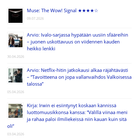
Muse: The Wow! Signal ★★★★☆
09.07.2026
Arvio: Ivalo-sarjassa hypätään uusiin sfääreihin
– juonen uskottavuus on viidennen kauden
heikko lenkki
30.04.2026
Arvio: Netflix-hitin jatkokausi alkaa räjähtävästi
– ”Tavoitteena on jopa vallanvaihdos Valkoisessa
talossa”
05.04.2026
Kirja: Irwin ei esiintynyt koskaan kännissä
luottomuusikkonsa kanssa: ”Välillä viinaa meni
ja rahaa paloi ilmiliekeissä niin kauan kuin sitä
oli”
03.04.2026