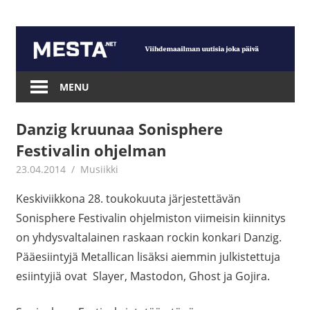
Skip
to
content
Mesta.net
MENU
Danzig kruunaa Sonisphere
Festivalin ohjelman
23.04.2014
mestanet
Musiikki
Keskiviikkona 28. toukokuuta järjestettävän
Sonisphere Festivalin ohjelmiston viimeisin kiinnitys
on yhdysvaltalainen raskaan rockin konkari Danzig.
Pääesiintyjä Metallican lisäksi aiemmin julkistettuja
esiintyjiä ovat Slayer, Mastodon, Ghost ja Gojira.