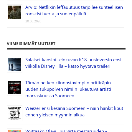
Arvio: Netflixin leffauutuus tarjoilee suhteellisen
ronskisti verta ja suolenpätkiä
20.03.2026
VIIMEISIMMÄT UUTISET
Salaiset kansiot -elokuvan K18-uusioversio ensi
viikolla Disney+:lla – katso hyytävä traileri
Tämän hetken kiinnostavimpiin brittiräpin
uuden sukupolven nimiin lukeutuva artisti
marraskuussa Suomeen
Weezer ensi kesänä Suomeen – näin hankit liput
ennen yleisen myynnin alkua
Voittaako Olavi Uusivirta mestaruuden –