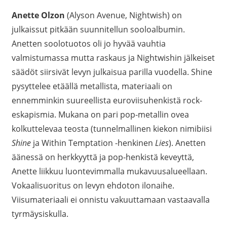
Anette Olzon
(Alyson Avenue, Nightwish) on
julkaissut pitkään suunnitellun sooloalbumin.
Anetten soolotuotos oli jo hyvää vauhtia
valmistumassa mutta raskaus ja Nightwishin jälkeiset
säädöt siirsivät levyn julkaisua parilla vuodella. Shine
pysyttelee etäällä metallista, materiaali on
ennemminkin suureellista euroviisuhenkistä rock-
eskapismia. Mukana on pari pop-metallin ovea
kolkuttelevaa teosta (tunnelmallinen kiekon nimibiisi
Shine
ja Within Temptation -henkinen
Lies
). Anetten
äänessä on herkkyyttä ja pop-henkistä keveyttä,
Anette liikkuu luontevimmalla mukavuusalueellaan.
Vokaalisuoritus on levyn ehdoton ilonaihe.
Viisumateriaali ei onnistu vakuuttamaan vastaavalla
tyrmäysiskulla.