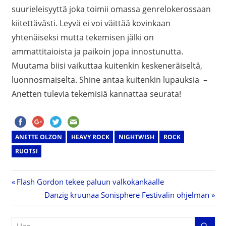
suurieleisyyttä joka toimii omassa genrelokerossaan
kiitettävästi. Leyvä ei voi väittää kovinkaan
yhtenäiseksi mutta tekemisen jälki on
ammattitaioista ja paikoin jopa innostunutta.
Muutama biisi vaikuttaa kuitenkin keskeneräiseltä,
luonnosmaiselta. Shine antaa kuitenkin lupauksia –
Anetten tulevia tekemisiä kannattaa seurata!
ANETTE OLZON
HEAVY ROCK
NIGHTWISH
ROCK
RUOTSI
Previous
Flash Gordon tekee paluun valkokankaalle
Artikkelien
Post:
Next
Danzig kruunaa Sonisphere Festivalin ohjelman
Post:
selaus