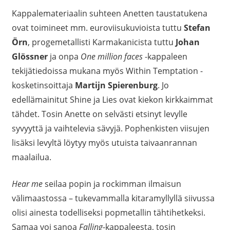
Kappalemateriaalin suhteen Anetten taustatukena
ovat toimineet mm. euroviisukuvioista tuttu
Stefan
Örn
, progemetallisti Karmakanicista tuttu
Johan
Glössner
ja onpa
One million faces
-kappaleen
tekijätiedoissa mukana myös Within Temptation -
kosketinsoittaja
Martijn Spierenburg
. Jo
edellämainitut Shine ja Lies ovat kiekon kirkkaimmat
tähdet. Tosin Anette on selvästi etsinyt levylle
syvyyttä ja vaihtelevia sävyjä. Pophenkisten viisujen
lisäksi levyltä löytyy myös utuista taivaanrannan
maalailua.
Hear me
seilaa popin ja rockimman ilmaisun
välimaastossa – tukevammalla kitaramyllyllä siivussa
olisi ainesta todelliseksi popmetallin tähtihetkeksi.
Samaa voi sanoa
Falling
-kappaleesta, tosin