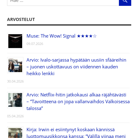
ARVOSTELUT
Muse: The Wow! Signal ★★★★☆
09.07.2026
Arvio: Ivalo-sarjassa hypätään uusiin sfääreihin
– juonen uskottavuus on viidennen kauden
heikko lenkki
30.04.2026
Arvio: Netflix-hitin jatkokausi alkaa räjähtävästi
– ”Tavoitteena on jopa vallanvaihdos Valkoisessa
talossa”
05.04.2026
Kirja: Irwin ei esiintynyt koskaan kännissä
luottomuusikkonsa kanssa: ”Välillä viinaa meni