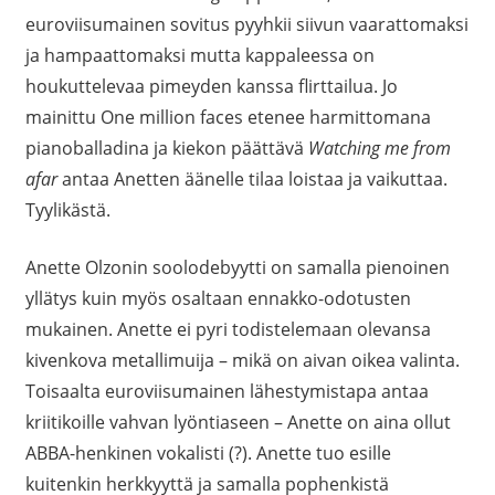
euroviisumainen sovitus pyyhkii siivun vaarattomaksi
ja hampaattomaksi mutta kappaleessa on
houkuttelevaa pimeyden kanssa flirttailua. Jo
mainittu One million faces etenee harmittomana
pianoballadina ja kiekon päättävä
Watching me from
afar
antaa Anetten äänelle tilaa loistaa ja vaikuttaa.
Tyylikästä.
Anette Olzonin soolodebyytti on samalla pienoinen
yllätys kuin myös osaltaan ennakko-odotusten
mukainen. Anette ei pyri todistelemaan olevansa
kivenkova metallimuija – mikä on aivan oikea valinta.
Toisaalta euroviisumainen lähestymistapa antaa
kriitikoille vahvan lyöntiaseen – Anette on aina ollut
ABBA-henkinen vokalisti (?). Anette tuo esille
kuitenkin herkkyyttä ja samalla pophenkistä