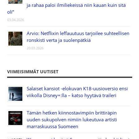
ja rahaa paloi ilmiliekeissä niin kauan kuin sitä
oli”
03.04.2026
Arvio: Netflixin leffauutuus tarjoilee suhteellisen
ronskisti verta ja suolenpätkiä
20.03.2026
VIIMEISIMMÄT UUTISET
Salaiset kansiot -elokuvan K18-uusioversio ensi
viikolla Disney+:lla – katso hyytävä traileri
Tämän hetken kiinnostavimpiin brittiräpin
uuden sukupolven nimiin lukeutuva artisti
marraskuussa Suomeen