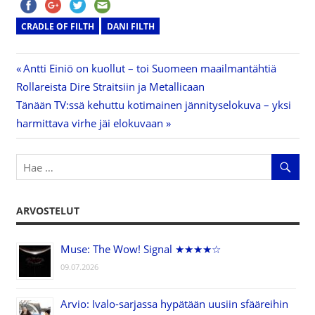
CRADLE OF FILTH
DANI FILTH
Previous
Antti Einiö on kuollut – toi Suomeen maailmantähtiä
Artikkelien
Rollareista Dire Straitsiin ja Metallicaan
Post:
Next
Tänään TV:ssä kehuttu kotimainen jännityselokuva – yksi
selaus
Post:
harmittava virhe jäi elokuvaan
ARVOSTELUT
Muse: The Wow! Signal ★★★★☆
09.07.2026
Arvio: Ivalo-sarjassa hypätään uusiin sfääreihin