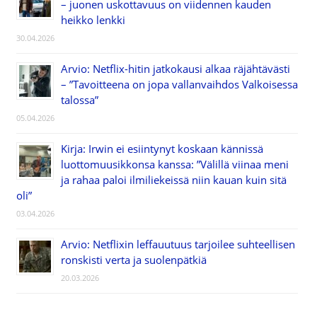
– juonen uskottavuus on viidennen kauden
heikko lenkki
30.04.2026
Arvio: Netflix-hitin jatkokausi alkaa räjähtävästi
– ”Tavoitteena on jopa vallanvaihdos Valkoisessa
talossa”
05.04.2026
Kirja: Irwin ei esiintynyt koskaan kännissä
luottomuusikkonsa kanssa: ”Välillä viinaa meni
ja rahaa paloi ilmiliekeissä niin kauan kuin sitä
oli”
03.04.2026
Arvio: Netflixin leffauutuus tarjoilee suhteellisen
ronskisti verta ja suolenpätkiä
20.03.2026