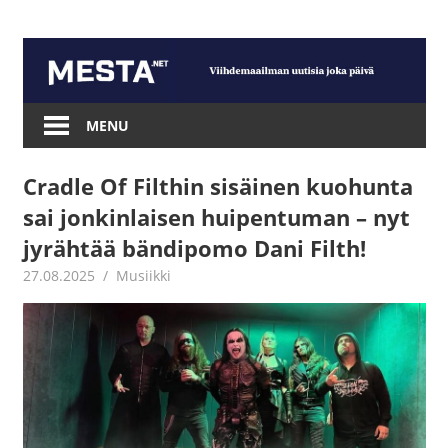
Skip
to
content
Mesta.net
MENU
Cradle Of Filthin sisäinen kuohunta
sai jonkinlaisen huipentuman – nyt
jyrähtää bändipomo Dani Filth!
27.08.2025
Juha Kaunisto
Musiikki