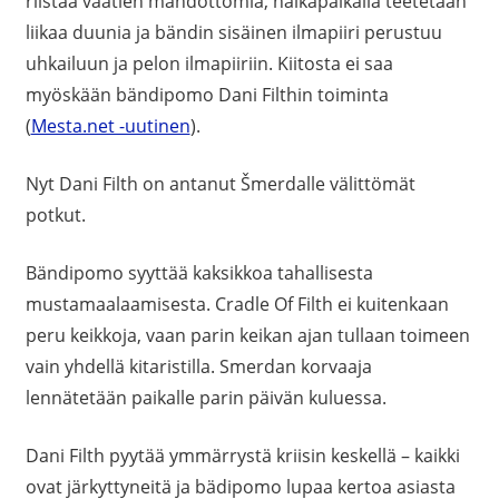
riistää vaatien mahdottomia, nälkäpalkalla teetetään
liikaa duunia ja bändin sisäinen ilmapiiri perustuu
uhkailuun ja pelon ilmapiiriin. Kiitosta ei saa
myöskään bändipomo Dani Filthin toiminta
(
Mesta.net -uutinen
).
Nyt Dani Filth on antanut Šmerdalle välittömät
potkut.
Bändipomo syyttää kaksikkoa tahallisesta
mustamaalaamisesta. Cradle Of Filth ei kuitenkaan
peru keikkoja, vaan parin keikan ajan tullaan toimeen
vain yhdellä kitaristilla. Smerdan korvaaja
lennätetään paikalle parin päivän kuluessa.
Dani Filth pyytää ymmärrystä kriisin keskellä – kaikki
ovat järkyttyneitä ja bädipomo lupaa kertoa asiasta