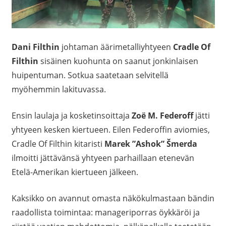
Dani Filthin
johtaman äärimetalliyhtyeen
Cradle Of
Filthin
sisäinen kuohunta on saanut jonkinlaisen
huipentuman. Sotkua saatetaan selvitellä
myöhemmin lakituvassa.
Ensin laulaja ja kosketinsoittaja
Zoë M. Federoff
jätti
yhtyeen kesken kiertueen. Eilen Federoffin aviomies,
Cradle Of Filthin kitaristi
Marek ”Ashok” Šmerda
ilmoitti jättävänsä yhtyeen parhaillaan etenevän
Etelä-Amerikan kiertueen jälkeen.
Kaksikko on avannut omasta näkökulmastaan bändin
raadollista toimintaa: manageriporras öykkäröi ja