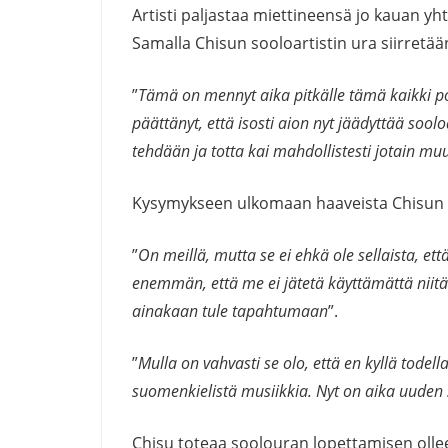
Artisti paljastaa miettineensä jo kauan yh
Samalla Chisun sooloartistin ura siirretään
”
Tämä on mennyt aika pitkälle tämä kaikki p
päättänyt, että isosti aion nyt jäädyttää sool
tehdään ja totta kai mahdollistesti jotain muut
Kysymykseen ulkomaan haaveista Chisun v
”
On meillä, mutta se ei ehkä ole sellaista,
enemmän, että me ei jätetä käyttämättä niitä 
ainakaan tule tapahtumaan
”.
”
Mulla on vahvasti se olo, että en kyllä todel
suomenkielistä musiikkia. Nyt on aika uuden 
Chisu toteaa soolouran lopettamisen ollee