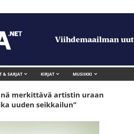
T & SARJAT
KIRJAT
MUSIIKKI
nä merkittävä artistin uraan
aika uuden seikkailun”