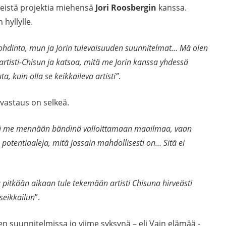
teistä projektia miehensä
Jori Roosbergin
kanssa.
 hyllylle.
ohdinta, mun ja Jorin tulevaisuuden suunnitelmat… Mä olen
oartisti-Chisun ja katsoa, mitä me Jorin kanssa yhdessä
a, kuin olla se keikkaileva artisti”
.
astaus on selkeä.
 että me mennään bändinä valloittamaan maailmaa, vaan
potentiaaleja, mitä jossain mahdollisesti on… Sitä ei
la pitkään aikaan tule tekemään artisti Chisuna hirveästi
seikkailun
”.
n suunnitelmissa jo viime syksynä – eli Vain elämää -