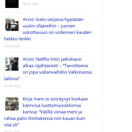
09.07.2026
Arvio: Ivalo-sarjassa hypätään
uusiin sfääreihin – juonen
uskottavuus on viidennen kauden
heikko lenkki
30.04.2026
Arvio: Netflix-hitin jatkokausi
alkaa räjähtävästi – ”Tavoitteena
on jopa vallanvaihdos Valkoisessa
talossa”
05.04.2026
Kirja: Irwin ei esiintynyt koskaan
kännissä luottomuusikkonsa
kanssa: ”Välillä viinaa meni ja
rahaa paloi ilmiliekeissä niin kauan kuin
sitä oli”