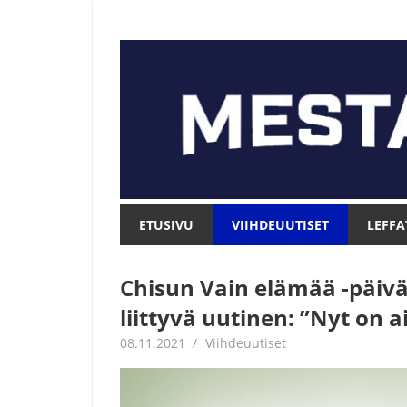
Skip
to
content
Mesta.net
Mesta.net
ETUSIVU
VIIHDEUUTISET
LEFFA
Chisun Vain elämää -päivä
liittyvä uutinen: ”Nyt on 
08.11.2021
Juha Kaunisto
Viihdeuutiset