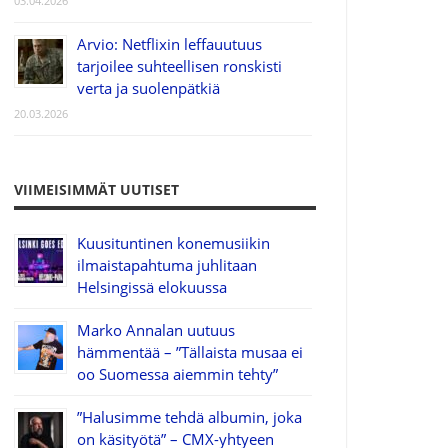
03.04.2026
Arvio: Netflixin leffauutuus
tarjoilee suhteellisen ronskisti
verta ja suolenpätkiä
20.03.2026
VIIMEISIMMÄT UUTISET
Kuusituntinen konemusiikin
ilmaistapahtuma juhlitaan
Helsingissä elokuussa
Marko Annalan uutuus
hämmentää – ”Tällaista musaa ei
oo Suomessa aiemmin tehty”
”Halusimme tehdä albumin, joka
on käsityötä” – CMX-yhtyeen