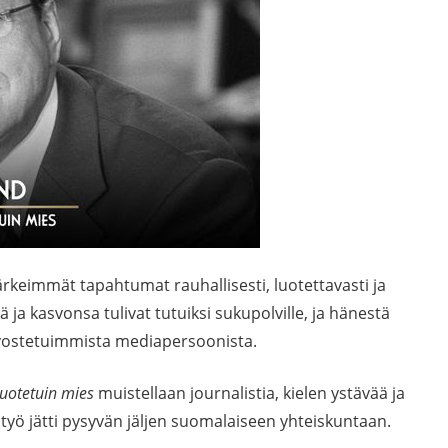
rkeimmät tapahtumat rauhallisesti, luotettavasti ja
a kasvonsa tulivat tutuiksi sukupolville, ja hänestä
vostetuimmista mediapersoonista.
luotetuin mies
muistellaan journalistia, kielen ystävää ja
yö jätti pysyvän jäljen suomalaiseen yhteiskuntaan.