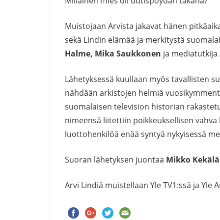
Millainen mies oli uutispöydän takana?
Muistojaan Arvista jakavat hänen pitkäaik
sekä Lindin elämää ja merkitystä suomala
Halme, Mika Saukkonen
ja mediatutkija
Lähetyksessä kuullaan myös tavallisten s
nähdään arkistojen helmiä vuosikymmenten 
suomalaisen television historian rakastet
nimeensä liitettiin poikkeuksellisen vahva
luottohenkilöä enää syntyä nykyisessä m
Suoran lähetyksen juontaa
Mikko Kekälä
Arvi Lindiä muistellaan Yle TV1:ssä ja Yle A