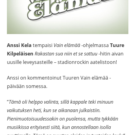
Anssi Kela
tempaisi
Vain elämää
-ohjelmassa
Tuure
Kilpeläisen
Rakastan sua niin et se sattuu
-hitin aivan
uusille leveysasteille – stadionrockin aatelistoon!
Anssi on kommentoinut Tuuren Vain elämää -
päivään somessa.
”
Tämä oli helppo valinta, sillä kappale teki minuun
vaikutuksen heti, kun se aikanaan julkaistiin.
Pienimuotoisuudessakin on puolensa, mutta tykkään
musiikissa erityisesti siitä, kun annostellaan isolla