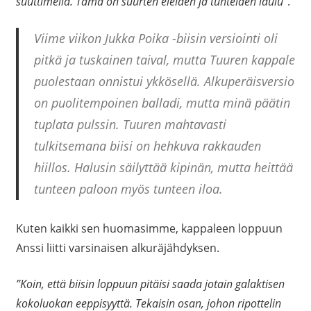
suuttimella. Tämä on suurten eleiden ja tunteiden laulu”
.
Viime viikon Jukka Poika -biisin versiointi oli
pitkä ja tuskainen taival, mutta Tuuren kappale
puolestaan onnistui ykkösellä. Alkuperäisversio
on puolitempoinen balladi, mutta minä päätin
tuplata pulssin. Tuuren mahtavasti
tulkitsemana biisi on hehkuva rakkauden
hiillos. Halusin säilyttää kipinän, mutta heittää
tunteen paloon myös tunteen iloa.
Kuten kaikki sen huomasimme, kappaleen loppuun
Anssi liitti varsinaisen alkuräjähdyksen.
”Koin, että biisin loppuun pitäisi saada jotain galaktisen
kokoluokan eeppisyyttä. Tekaisin osan, johon ripottelin