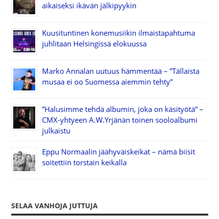
aikaiseksi ikävän jälkipyykin
Kuusituntinen konemusiikin ilmaistapahtuma
juhlitaan Helsingissä elokuussa
Marko Annalan uutuus hämmentää – ”Tällaista
musaa ei oo Suomessa aiemmin tehty”
”Halusimme tehdä albumin, joka on käsityötä” –
CMX-yhtyeen A.W.Yrjänän toinen sooloalbumi
julkaistu
Eppu Normaalin jäähyväiskeikat – nämä biisit
soitettiin torstain keikalla
SELAA VANHOJA JUTTUJA