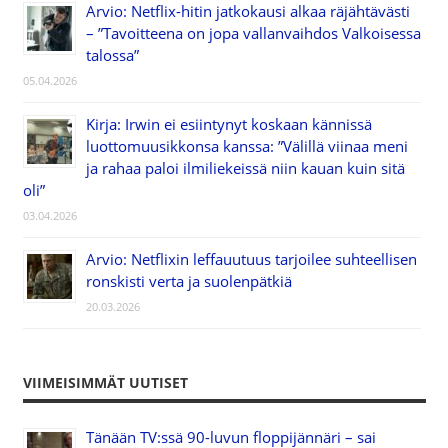
Arvio: Netflix-hitin jatkokausi alkaa räjähtävästi
– ”Tavoitteena on jopa vallanvaihdos Valkoisessa
talossa”
05.04.2026
Kirja: Irwin ei esiintynyt koskaan kännissä
luottomuusikkonsa kanssa: ”Välillä viinaa meni
ja rahaa paloi ilmiliekeissä niin kauan kuin sitä
oli”
03.04.2026
Arvio: Netflixin leffauutuus tarjoilee suhteellisen
ronskisti verta ja suolenpätkiä
20.03.2026
VIIMEISIMMÄT UUTISET
Tänään TV:ssä 90-luvun floppijännäri – sai