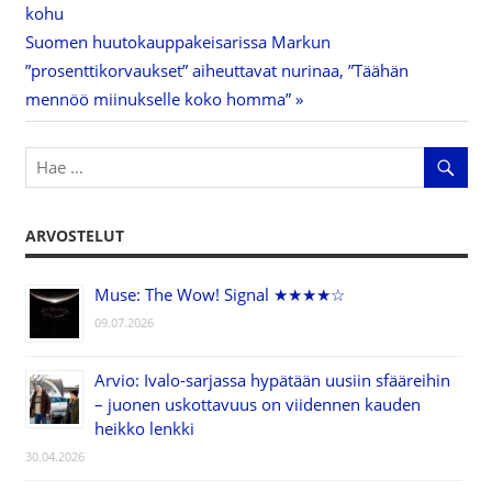
kohu
selaus
Next
Suomen huutokauppakeisarissa Markun
Post:
”prosenttikorvaukset” aiheuttavat nurinaa, ”Täähän
mennöö miinukselle koko homma”
ARVOSTELUT
Muse: The Wow! Signal ★★★★☆
09.07.2026
Arvio: Ivalo-sarjassa hypätään uusiin sfääreihin
– juonen uskottavuus on viidennen kauden
heikko lenkki
30.04.2026