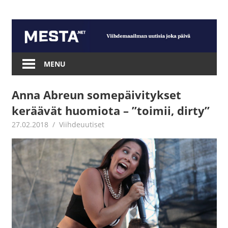
Skip
to
content
Mesta.net
MENU
Anna Abreun somepäivitykset
keräävät huomiota – ”toimii, dirty”
27.02.2018
Juha Kaunisto
Viihdeuutiset