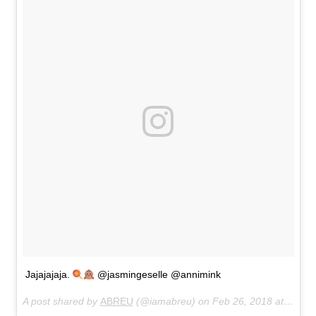
Jajajajaja.
@jasmingeselle @annimink
A post shared by
ABREU
(@iamabreu) on
Feb 26, 2018 at 1:18am PST