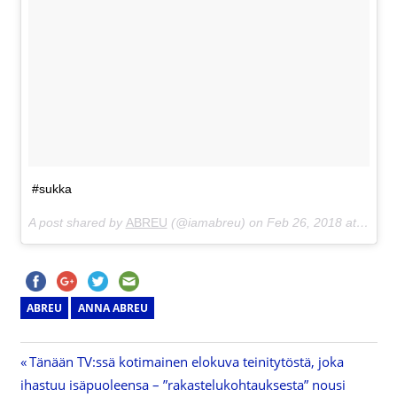
#sukka
A post shared by
ABREU
(@iamabreu) on
Feb 26, 2018 at 8:25am PST
ABREU
ANNA ABREU
Previous
Tänään TV:ssä kotimainen elokuva teinitytöstä, joka
Artikkelien
ihastuu isäpuoleensa – ”rakastelukohtauksesta” nousi
Post: