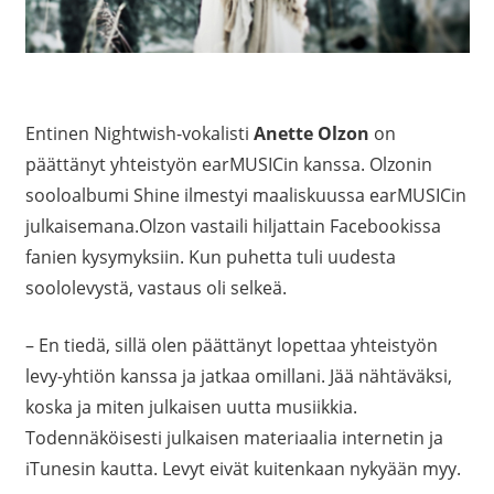
Entinen Nightwish-vokalisti
Anette Olzon
on
päättänyt yhteistyön earMUSICin kanssa. Olzonin
sooloalbumi Shine ilmestyi maaliskuussa earMUSICin
julkaisemana.Olzon vastaili hiljattain Facebookissa
fanien kysymyksiin. Kun puhetta tuli uudesta
soololevystä, vastaus oli selkeä.
– En tiedä, sillä olen päättänyt lopettaa yhteistyön
levy-yhtiön kanssa ja jatkaa omillani. Jää nähtäväksi,
koska ja miten julkaisen uutta musiikkia.
Todennäköisesti julkaisen materiaalia internetin ja
iTunesin kautta. Levyt eivät kuitenkaan nykyään myy.