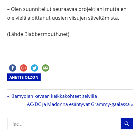
– Olen suunnitellut seuraavaa projektiani mutta en
ole vielä aloittanut uusien viisujen säveltämistä.
(Lähde Blabbermouth.net)
ANETTE OLZON
Previous
Klamydian kevään keikkakohteet selvillä
Artikkelien
Post:
Next
AC/DC ja Madonna esiintyvät Grammy-gaalassa
Post:
selaus