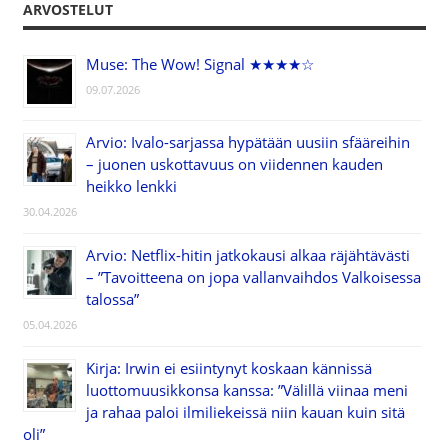
ARVOSTELUT
Muse: The Wow! Signal ★★★★☆
09.07.2026
Arvio: Ivalo-sarjassa hypätään uusiin sfääreihin
– juonen uskottavuus on viidennen kauden
heikko lenkki
30.04.2026
Arvio: Netflix-hitin jatkokausi alkaa räjähtävästi
– ”Tavoitteena on jopa vallanvaihdos Valkoisessa
talossa”
05.04.2026
Kirja: Irwin ei esiintynyt koskaan kännissä
luottomuusikkonsa kanssa: ”Välillä viinaa meni
ja rahaa paloi ilmiliekeissä niin kauan kuin sitä
oli”