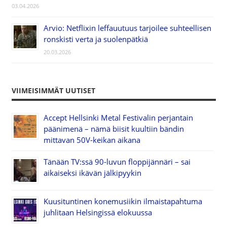
03.04.2026
Arvio: Netflixin leffauutuus tarjoilee suhteellisen
ronskisti verta ja suolenpätkiä
20.03.2026
VIIMEISIMMÄT UUTISET
Accept Hellsinki Metal Festivalin perjantain
päänimenä – nämä biisit kuultiin bändin
mittavan 50V-keikan aikana
Tänään TV:ssä 90-luvun floppijännäri – sai
aikaiseksi ikävän jälkipyykin
Kuusituntinen konemusiikin ilmaistapahtuma
juhlitaan Helsingissä elokuussa