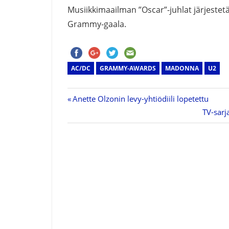
Musiikkimaailman ”Oscar”-juhlat järjestetä
Grammy-gaala.
AC/DC
GRAMMY-AWARDS
MADONNA
U2
Previous
Anette Olzonin levy-yhtiödiili lopetettu
Artikkelien
Post:
Next
TV-sarj
Post:
selaus