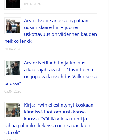
09.07.2026
Arvio: Ivalo-sarjassa hypätään
uusiin sfääreihin – juonen
uskottavuus on viidennen kauden
heikko lenkki
30.04.2026
Arvio: Netflix-hitin jatkokausi
alkaa räjähtävästi – ”Tavoitteena
on jopa vallanvaihdos Valkoisessa
talossa”
05.04.2026
Kirja: Irwin ei esiintynyt koskaan
kännissä luottomuusikkonsa
kanssa: ”Välillä viinaa meni ja
rahaa paloi ilmiliekeissä niin kauan kuin
sitä oli”