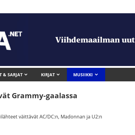
T & SARJAT
KIRJAT
MUSIIKKI
yvät Grammy-gaalassa
rilähteet väittävät AC/DC:n, Madonnan ja U2:n