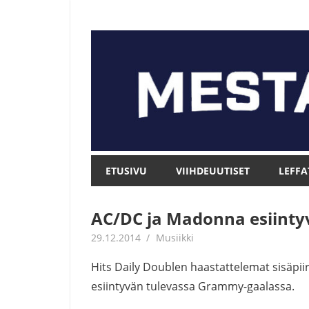
Skip
to
content
Mesta.net
Mesta.net
ETUSIVU
VIIHDEUUTISET
LEFFA
AC/DC ja Madonna esiint
29.12.2014
mestanet
Musiikki
Hits Daily Doublen haastattelemat sisäpii
esiintyvän tulevassa Grammy-gaalassa.