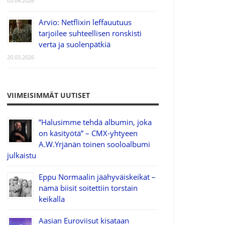
03.04.2026
Arvio: Netflixin leffauutuus
tarjoilee suhteellisen ronskisti
verta ja suolenpätkiä
20.03.2026
VIIMEISIMMÄT UUTISET
”Halusimme tehdä albumin, joka
on käsityötä” – CMX-yhtyeen
A.W.Yrjänän toinen sooloalbumi
julkaistu
Eppu Normaalin jäähyväiskeikat –
nämä biisit soitettiin torstain
keikalla
Aasian Euroviisut kisataan