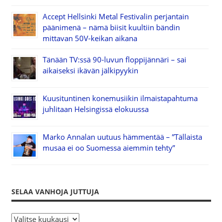
Accept Hellsinki Metal Festivalin perjantain
päänimenä – nämä biisit kuultiin bändin
mittavan 50V-keikan aikana
Tänään TV:ssä 90-luvun floppijännäri – sai
aikaiseksi ikävän jälkipyykin
Kuusituntinen konemusiikin ilmaistapahtuma
juhlitaan Helsingissä elokuussa
Marko Annalan uutuus hämmentää – ”Tällaista
musaa ei oo Suomessa aiemmin tehty”
SELAA VANHOJA JUTTUJA
S