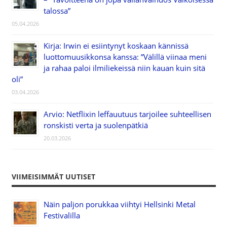
talossa”
05.04.2026
Kirja: Irwin ei esiintynyt koskaan kännissä
luottomuusikkonsa kanssa: ”Välillä viinaa meni
ja rahaa paloi ilmiliekeissä niin kauan kuin sitä
oli”
03.04.2026
Arvio: Netflixin leffauutuus tarjoilee suhteellisen
ronskisti verta ja suolenpätkiä
20.03.2026
VIIMEISIMMÄT UUTISET
Näin paljon porukkaa viihtyi Hellsinki Metal
Festivalilla