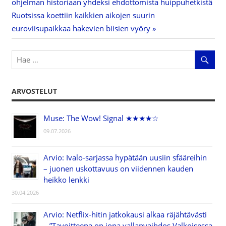
Artikkelien
ohjelman historiaan yhdeksi ehdottomista huippuhetkistä
Post:
Next
Ruotsissa koettiin kaikkien aikojen suurin
selaus
Post:
euroviisupaikkaa hakevien biisien vyöry
ARVOSTELUT
Muse: The Wow! Signal ★★★★☆
09.07.2026
Arvio: Ivalo-sarjassa hypätään uusiin sfääreihin
– juonen uskottavuus on viidennen kauden
heikko lenkki
30.04.2026
Arvio: Netflix-hitin jatkokausi alkaa räjähtävästi
– ”Tavoitteena on jopa vallanvaihdos Valkoisessa