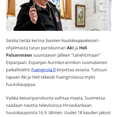
Seiska tietää kertoa
Suomen huutokauppakeisari
-
ohjelmasta tutun pariskunnan
Aki
ja
Heli
Palsanmäen
suuntaavan jälleen ”talvehtimaan”
Espanjaan. Espanjan Aurinkorannikon suomalainen
paikallislehti
Fuengirola.fi
kirjoittaa asiasta. Tuttuun
tapaan Aki ja Heli tekevät Fuengirolassa myös
huutokauppaa.
Vaikka keisaripariskunta vaihtaa maata, Suomessa
saadaan nauttia televisiossa Hirvaskankaan
huutokaupoista 16.9. lähtien. Uudet 18 kauden jaksot