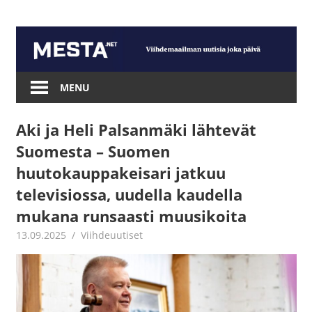
Skip
to
content
Mesta.net
MENU
Aki ja Heli Palsanmäki lähtevät
Suomesta – Suomen
huutokauppakeisari jatkuu
televisiossa, uudella kaudella
mukana runsaasti muusikoita
13.09.2025
Juha Kaunisto
Viihdeuutiset