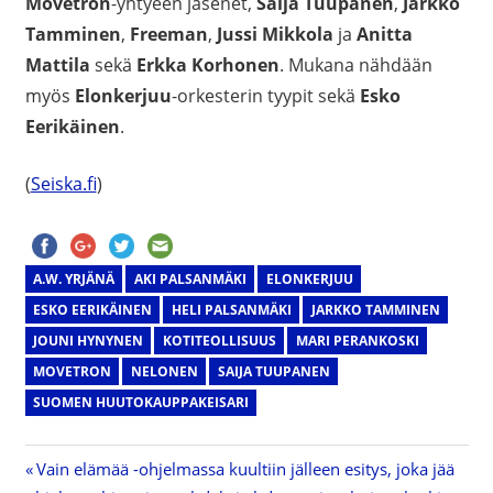
Movetron
-yhtyeen jäsenet,
Saija Tuupanen
,
Jarkko
Tamminen
,
Freeman
,
Jussi Mikkola
ja
Anitta
Mattila
sekä
Erkka Korhonen
. Mukana nähdään
myös
Elonkerjuu
-orkesterin tyypit sekä
Esko
Eerikäinen
.
(
Seiska.fi
)
A.W. YRJÄNÄ
AKI PALSANMÄKI
ELONKERJUU
ESKO EERIKÄINEN
HELI PALSANMÄKI
JARKKO TAMMINEN
JOUNI HYNYNEN
KOTITEOLLISUUS
MARI PERANKOSKI
MOVETRON
NELONEN
SAIJA TUUPANEN
SUOMEN HUUTOKAUPPAKEISARI
Previous
Vain elämää -ohjelmassa kuultiin jälleen esitys, joka jää