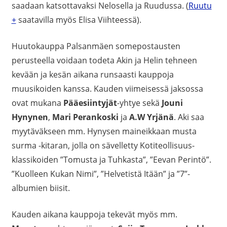
saadaan katsottavaksi Nelosella ja Ruudussa. (
Ruutu
+
saatavilla myös Elisa Viihteessä).
Huutokauppa Palsanmäen somepostausten
perusteella voidaan todeta Akin ja Helin tehneen
kevään ja kesän aikana runsaasti kauppoja
muusikoiden kanssa. Kauden viimeisessä jaksossa
ovat mukana
Pääesiintyjät
-yhtye sekä
Jouni
Hynynen
,
Mari Perankoski
ja
A.W Yrjänä
. Aki saa
myytäväkseen mm. Hynysen maineikkaan musta
surma -kitaran, jolla on sävelletty Kotiteollisuus-
klassikoiden ”Tomusta ja Tuhkasta”, ”Eevan Perintö”.
”Kuolleen Kukan Nimi”, ”Helvetistä Itään” ja ”7”-
albumien biisit.
Kauden aikana kauppoja tekevät myös mm.