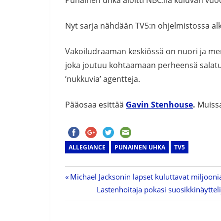
Punainen uhka aloitti NBC:llä kuluvan vu
Nyt sarja nähdään TV5:n ohjelmistossa alk
Vakoiludraaman keskiössä on nuori ja mene
joka joutuu kohtaamaan perheensä salatu
’nukkuvia’ agentteja.
Pääosaa esittää
Gavin Stenhouse
.
Muiss
ALLEGIANCE
PUNAINEN UHKA
TV5
Previous
Michael Jacksonin lapset kuluttavat miljooni
Artikkelien
Post:
Next
Lastenhoitaja pokasi suosikkinäytteli
Post:
selaus