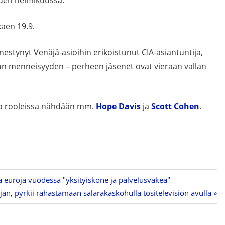
oden helmikuussa.
aen 19.9.
stynyt Venäjä-asioihin erikoistunut CIA-asiantuntija,
n menneisyyden – perheen jäsenet ovat vieraan vallan
a rooleissa nähdään mm.
Hope Davis
ja
Scott Cohen
.
a euroja vuodessa "yksityiskone ja palvelusväkeä"
jän, pyrkii rahastamaan salarakaskohulla tositelevision avulla