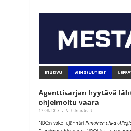
Skip
to
content
Mesta.net
Mesta.net
ETUSIVU
VIIHDEUUTISET
LEFFA
Agenttisarjan hyytävä läh
ohjelmoitu vaara
17.08.2015
mestanet
Viihdeuutiset
NBC:n vakoilujännäri
Punainen uhka
(
Alleg