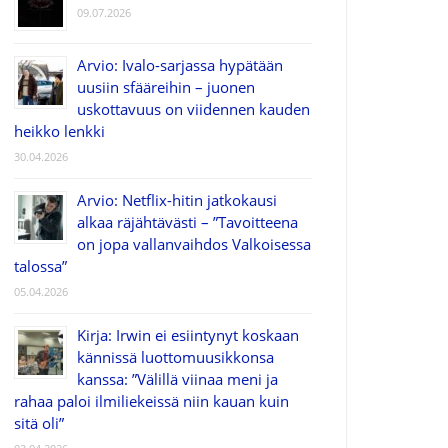
09.07.2026
Arvio: Ivalo-sarjassa hypätään
uusiin sfääreihin – juonen
uskottavuus on viidennen kauden
heikko lenkki
30.04.2026
Arvio: Netflix-hitin jatkokausi
alkaa räjähtävästi – ”Tavoitteena
on jopa vallanvaihdos Valkoisessa
talossa”
05.04.2026
Kirja: Irwin ei esiintynyt koskaan
kännissä luottomuusikkonsa
kanssa: ”Välillä viinaa meni ja
rahaa paloi ilmiliekeissä niin kauan kuin
sitä oli”