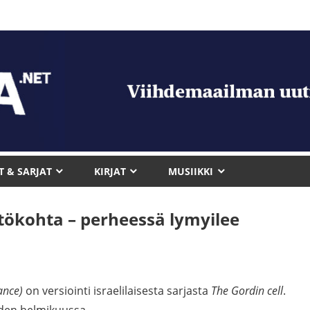
T & SARJAT
KIRJAT
MUSIIKKI
tökohta – perheessä lymyilee
iance)
on versiointi israelilaisesta sarjasta
The Gordin cell
.