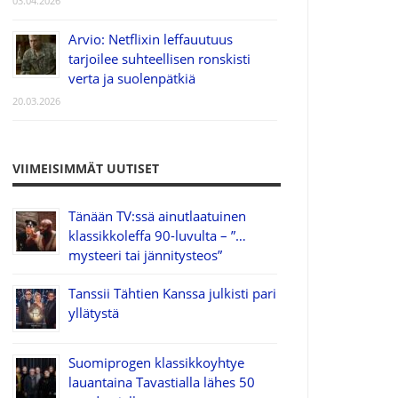
03.04.2026
Arvio: Netflixin leffauutuus
tarjoilee suhteellisen ronskisti
verta ja suolenpätkiä
20.03.2026
VIIMEISIMMÄT UUTISET
Tänään TV:ssä ainutlaatuinen
klassikkoleffa 90-luvulta – ”…
mysteeri tai jännitysteos”
Tanssii Tähtien Kanssa julkisti pari
yllätystä
Suomiprogen klassikkoyhtye
lauantaina Tavastialla lähes 50