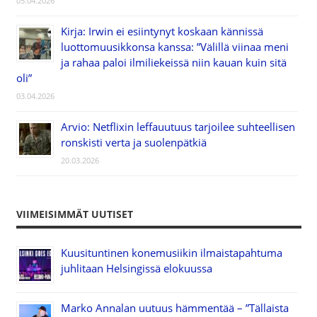
05.04.2026
Kirja: Irwin ei esiintynyt koskaan kännissä
luottomuusikkonsa kanssa: ”Välillä viinaa meni
ja rahaa paloi ilmiliekeissä niin kauan kuin sitä
oli”
03.04.2026
Arvio: Netflixin leffauutuus tarjoilee suhteellisen
ronskisti verta ja suolenpätkiä
20.03.2026
VIIMEISIMMÄT UUTISET
Kuusituntinen konemusiikin ilmaistapahtuma
juhlitaan Helsingissä elokuussa
Marko Annalan uutuus hämmentää – ”Tällaista