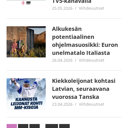
TV5-kanavalla
25.05.2026
Juha Kaunisto
Viihdeuutiset
Alkukesän
potentiaalinen
ohjelmasuosikki: Euron
unelmatalo Italiasta
26.04.2026
Juha Kaunisto
Viihdeuutiset
Kiekkoleijonat kohtasi
Latvian, seuraavana
vuorossa Tanska
23.04.2026
Juha Kaunisto
Viihdeuutiset