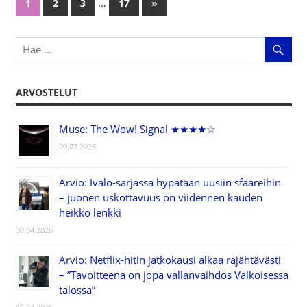
…
1
2
3
17
Next
»
Artikkelien
Posts
selaus
ARVOSTELUT
Muse: The Wow! Signal ★★★★☆
09.07.2026
Arvio: Ivalo-sarjassa hypätään uusiin sfääreihin
– juonen uskottavuus on viidennen kauden
heikko lenkki
30.04.2026
Arvio: Netflix-hitin jatkokausi alkaa räjähtävästi
– ”Tavoitteena on jopa vallanvaihdos Valkoisessa
talossa”