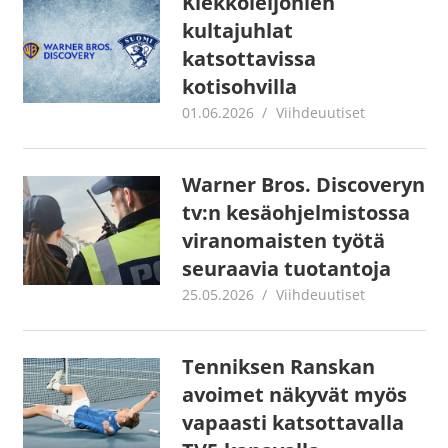
Kiekkoleijonien
kultajuhlat
katsottavissa
kotisohvilla
01.06.2026
Juha Kaunisto
Viihdeuutiset
Warner Bros. Discoveryn
tv:n kesäohjelmistossa
viranomaisten työtä
seuraavia tuotantoja
25.05.2026
Juha Kaunisto
Viihdeuutiset
Tenniksen Ranskan
avoimet näkyvät myös
vapaasti katsottavalla