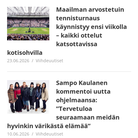
Maailman arvostetuin
tennisturnaus
käynnistyy ensi viikolla
– kaikki ottelut
katsottavissa
kotisohvilla
23.06.2026
Juha Kaunisto
Viihdeuutiset
Sampo Kaulanen
kommentoi uutta
ohjelmaansa:
”Tervetuloa
seuraamaan meidän
hyvinkin värikästä elämää”
10.06.2026
Juha Kaunisto
Viihdeuutiset