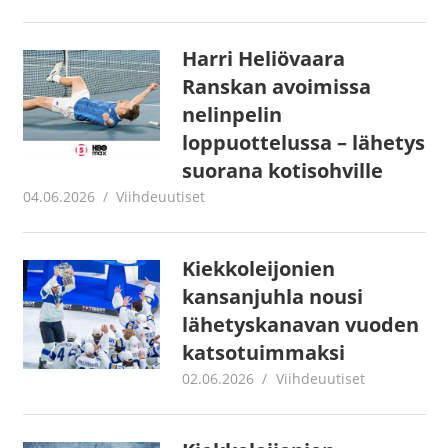
Harri Heliövaara
Ranskan avoimissa
nelinpelin
loppuottelussa – lähetys
suorana kotisohville
04.06.2026
Juha Kaunisto
Viihdeuutiset
Kiekkoleijonien
kansanjuhla nousi
lähetyskanavan vuoden
katsotuimmaksi
02.06.2026
Juha Kaunisto
Viihdeuutiset