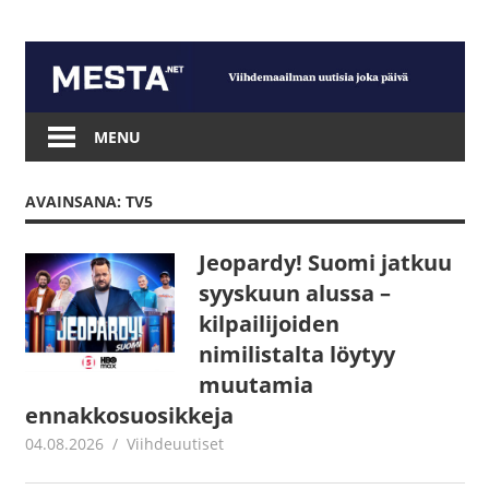
Skip
to
content
Mesta.net
MENU
AVAINSANA: TV5
Jeopardy! Suomi jatkuu
syyskuun alussa –
kilpailijoiden
nimilistalta löytyy
muutamia
ennakkosuosikkeja
04.08.2026
Juha Kaunisto
Viihdeuutiset