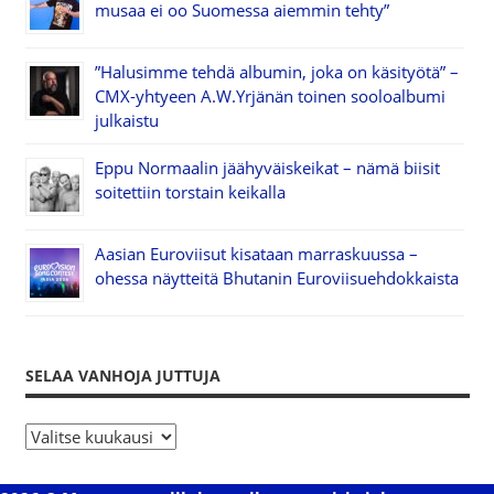
musaa ei oo Suomessa aiemmin tehty”
”Halusimme tehdä albumin, joka on käsityötä” –
CMX-yhtyeen A.W.Yrjänän toinen sooloalbumi
julkaistu
Eppu Normaalin jäähyväiskeikat – nämä biisit
soitettiin torstain keikalla
Aasian Euroviisut kisataan marraskuussa –
ohessa näytteitä Bhutanin Euroviisuehdokkaista
SELAA VANHOJA JUTTUJA
S
e