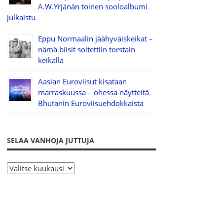
A.W.Yrjänän toinen sooloalbumi
julkaistu
Eppu Normaalin jäähyväiskeikat –
nämä biisit soitettiin torstain
keikalla
Aasian Euroviisut kisataan
marraskuussa – ohessa näytteitä
Bhutanin Euroviisuehdokkaista
SELAA VANHOJA JUTTUJA
S
e
l
a
a