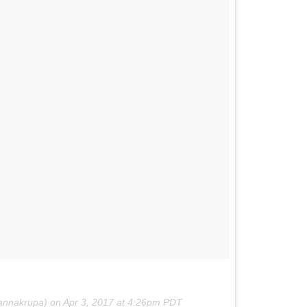
oannakrupa) on
Apr 3, 2017 at 4:26pm PDT