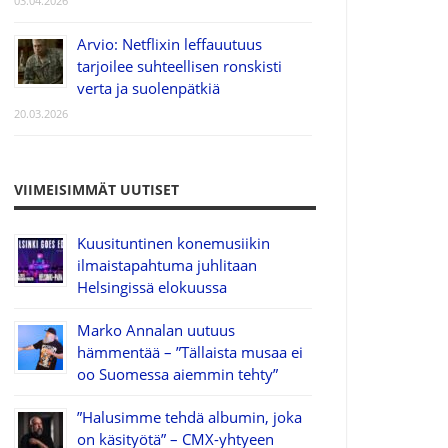
03.04.2026
Arvio: Netflixin leffauutuus
tarjoilee suhteellisen ronskisti
verta ja suolenpätkiä
20.03.2026
VIIMEISIMMÄT UUTISET
Kuusituntinen konemusiikin
ilmaistapahtuma juhlitaan
Helsingissä elokuussa
Marko Annalan uutuus
hämmentää – ”Tällaista musaa ei
oo Suomessa aiemmin tehty”
”Halusimme tehdä albumin, joka
on käsityötä” – CMX-yhtyeen