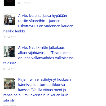
09.07.2026
Arvio: Ivalo-sarjassa hypätään
uusiin sfääreihin – juonen
uskottavuus on viidennen kauden
heikko lenkki
30.04.2026
Arvio: Netflix-hitin jatkokausi
alkaa räjähtävästi – ”Tavoitteena
on jopa vallanvaihdos Valkoisessa
talossa”
05.04.2026
Kirja: Irwin ei esiintynyt koskaan
kännissä luottomuusikkonsa
kanssa: ”Välillä viinaa meni ja
rahaa paloi ilmiliekeissä niin kauan kuin
sitä oli”