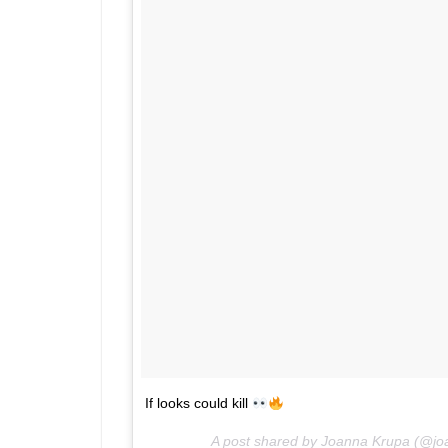
If looks could kill
A post shared by Joanna Krupa (@j