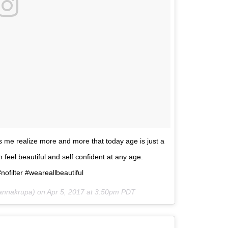
s me realize more and more that today age is just a
an feel beautiful and self confident at any age.
filter #weareallbeautiful
oannakrupa) on
Apr 5, 2017 at 3:50pm PDT