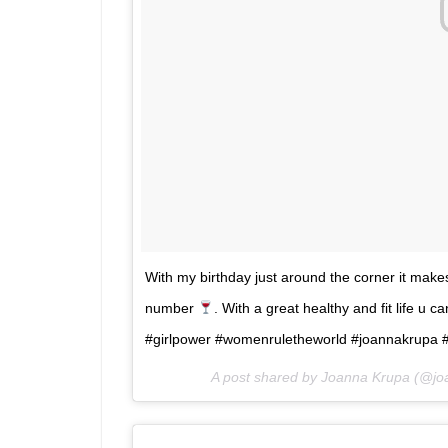
With my birthday just around the corner it make
number
. With a great healthy and fit life u c
#girlpower #womenruletheworld #joannakrupa #no
A post shared by Joanna Krupa (@j