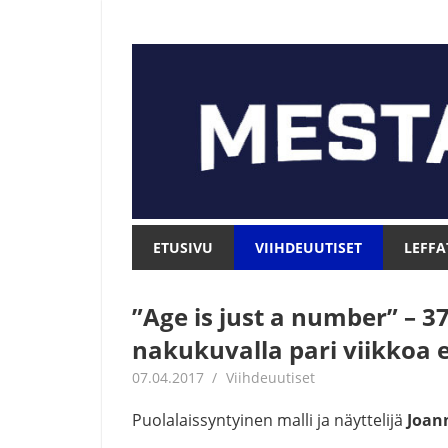
Skip
to
content
Mesta.net
Mesta.net
ETUSIVU
VIIHDEUUTISET
LEFFA
”Age is just a number” – 3
nakukuvalla pari viikkoa 
07.04.2017
Juha Kaunisto
Viihdeuutiset
Puolalaissyntyinen malli ja näyttelijä
Joan