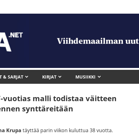
T & SARJAT
KIRJAT
MUSIIKKI
7-vuotias malli todistaa väitteen
ennen synttäreitään
na Krupa
täyttää parin viikon kuluttua 38 vuotta.