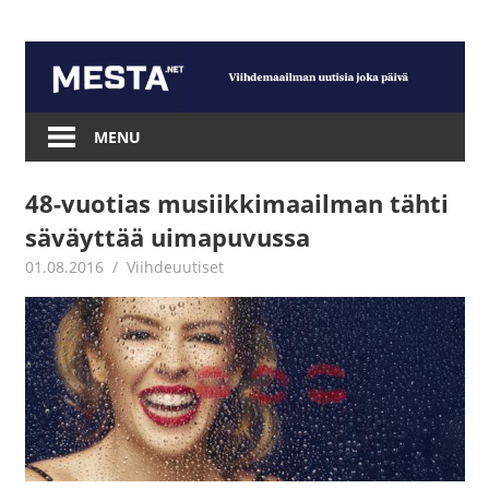
Skip
to
content
Mesta.net
MENU
48-vuotias musiikkimaailman tähti
säväyttää uimapuvussa
01.08.2016
Juha Kaunisto
Viihdeuutiset