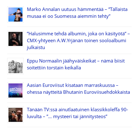
Marko Annalan uutuus hämmentää – ”Tällaista
musaa ei oo Suomessa aiemmin tehty”
”Halusimme tehdä albumin, joka on käsityötä” –
CMX-yhtyeen A.W.Yrjänän toinen sooloalbumi
julkaistu
Eppu Normaalin jäähyväiskeikat – nämä biisit
soitettiin torstain keikalla
Aasian Euroviisut kisataan marraskuussa –
ohessa näytteitä Bhutanin Euroviisuehdokkaista
Tänään TV:ssä ainutlaatuinen klassikkoleffa 90-
luvulta – ”… mysteeri tai jännitysteos”