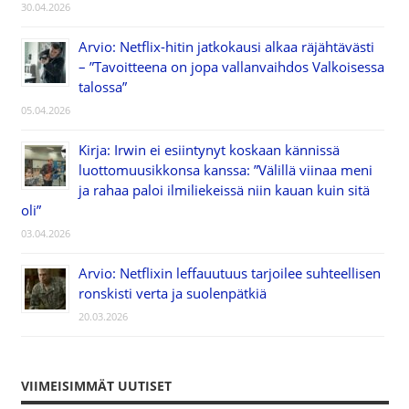
30.04.2026
Arvio: Netflix-hitin jatkokausi alkaa räjähtävästi
– ”Tavoitteena on jopa vallanvaihdos Valkoisessa
talossa”
05.04.2026
Kirja: Irwin ei esiintynyt koskaan kännissä
luottomuusikkonsa kanssa: ”Välillä viinaa meni
ja rahaa paloi ilmiliekeissä niin kauan kuin sitä
oli”
03.04.2026
Arvio: Netflixin leffauutuus tarjoilee suhteellisen
ronskisti verta ja suolenpätkiä
20.03.2026
VIIMEISIMMÄT UUTISET