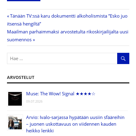
Previous
Tänään TV:ssä karu dokumentti alkoholismista ”Esko juo
Artikkelien
itsensä hengiltä”
Post:
Next
Maailman parhaimmaksi arvostetulta rikoskirjailijalta uusi
selaus
Post:
suomennos
ARVOSTELUT
Muse: The Wow! Signal ★★★★☆
09.07.2026
Arvio: Ivalo-sarjassa hypätään uusiin sfääreihin
– juonen uskottavuus on viidennen kauden
heikko lenkki