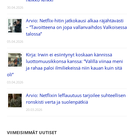
30.04.2026
Arvio: Netflix-hitin jatkokausi alkaa räjähtävästi
– ”Tavoitteena on jopa vallanvaihdos Valkoisessa
talossa”
05.04.2026
Kirja: Irwin ei esiintynyt koskaan kännissä
luottomuusikkonsa kanssa: ”Välillä viinaa meni
ja rahaa paloi ilmiliekeissä niin kauan kuin sitä
oli”
03.04.2026
Arvio: Netflixin leffauutuus tarjoilee suhteellisen
ronskisti verta ja suolenpätkiä
20.03.2026
VIIMEISIMMÄT UUTISET