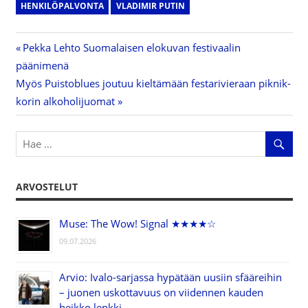
HENKILÖPALVONTA
VLADIMIR PUTIN
Previous
Pekka Lehto Suomalaisen elokuvan festivaalin
Artikkelien
päänimenä
Post:
Next
Myös Puistoblues joutuu kieltämään festarivieraan piknik-
selaus
Post:
korin alkoholijuomat
ARVOSTELUT
Muse: The Wow! Signal ★★★★☆
09.07.2026
Arvio: Ivalo-sarjassa hypätään uusiin sfääreihin
– juonen uskottavuus on viidennen kauden
heikko lenkki