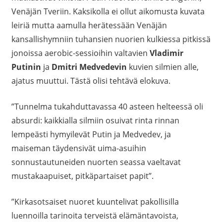
Venäjän Tveriin. Kaksikolla ei ollut aikomusta kuvata
leiriä mutta aamulla herätessään Venäjän
kansallishymniin tuhansien nuorien kulkiessa pitkissä
jonoissa
aerobic
-sessioihin valtavien
Vladimir
Putinin
ja
Dmitri Medvedevin
kuvien silmien alle,
ajatus muuttui. Tästä olisi tehtävä elokuva.
”Tunnelma tukahduttavassa 40 asteen helteessä oli
absurdi: kaikkialla silmiin osuivat rinta rinnan
lempeästi hymyilevät Putin ja Medvedev, ja
maiseman täydensivät uima-asuihin
sonnustautuneiden nuorten seassa vaeltavat
mustakaapuiset, pitkäpartaiset papit”.
”Kirkasotsaiset nuoret kuuntelivat pakollisilla
luennoilla tarinoita terveistä elämäntavoista,