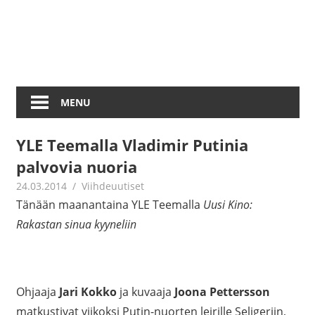
MENU
YLE Teemalla Vladimir Putinia
palvovia nuoria
24.03.2014
mestanet
Viihdeuutiset
Tänään maanantaina YLE Teemalla
Uusi Kino:
Rakastan sinua kyyneliin
Ohjaaja
Jari Kokko
ja kuvaaja
Joona Pettersson
matkustivat viikoksi Putin-nuorten leirille Seligeriin,