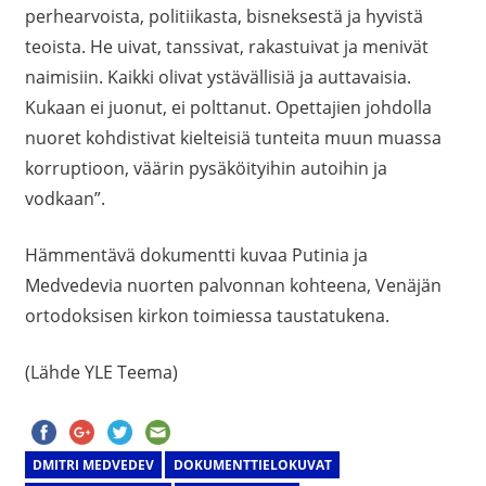
perhearvoista, politiikasta, bisneksestä ja hyvistä
teoista. He uivat, tanssivat, rakastuivat ja menivät
naimisiin. Kaikki olivat ystävällisiä ja auttavaisia.
Kukaan ei juonut, ei polttanut. Opettajien johdolla
nuoret kohdistivat kielteisiä tunteita muun muassa
korruptioon, väärin pysäköityihin autoihin ja
vodkaan”.
Hämmentävä dokumentti kuvaa Putinia ja
Medvedevia nuorten palvonnan kohteena, Venäjän
ortodoksisen kirkon toimiessa taustatukena.
(Lähde YLE Teema)
DMITRI MEDVEDEV
DOKUMENTTIELOKUVAT