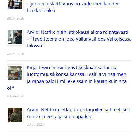
– juonen uskottavuus on viidennen kauden
heikko lenkki
30.04.2026
Arvio: Netflix-hitin jatkokausi alkaa räjähtävästi
– ”Tavoitteena on jopa vallanvaihdos Valkoisessa
talossa”
05.04.2026
Kirja: Irwin ei esiintynyt koskaan kännissä
luottomuusikkonsa kanssa: ”Välillä viinaa meni
ja rahaa paloi ilmiliekeissä niin kauan kuin sitä
oli”
03.04.2026
Arvio: Netflixin leffauutuus tarjoilee suhteellisen
ronskisti verta ja suolenpätkiä
20.03.2026