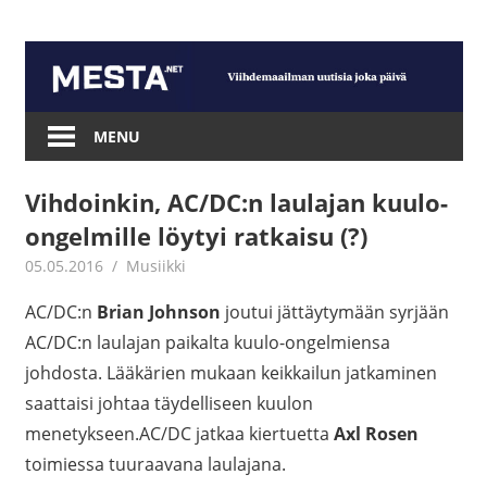
Skip
to
content
Mesta.net
MENU
Vihdoinkin, AC/DC:n laulajan kuulo-
ongelmille löytyi ratkaisu (?)
05.05.2016
mestanet
Musiikki
AC/DC:n
Brian Johnson
joutui jättäytymään syrjään
AC/DC:n laulajan paikalta kuulo-ongelmiensa
johdosta. Lääkärien mukaan keikkailun jatkaminen
saattaisi johtaa täydelliseen kuulon
menetykseen.AC/DC jatkaa kiertuetta
Axl Rosen
toimiessa tuuraavana laulajana.