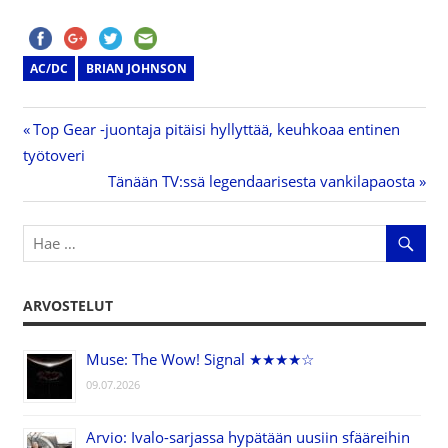
AC/DC
BRIAN JOHNSON
Previous
Top Gear -juontaja pitäisi hyllyttää, keuhkoaa entinen
Artikkelien
työtoveri
Post:
Next
Tänään TV:ssä legendaarisesta vankilapaosta
selaus
Post:
ARVOSTELUT
Muse: The Wow! Signal ★★★★☆
09.07.2026
Arvio: Ivalo-sarjassa hypätään uusiin sfääreihin