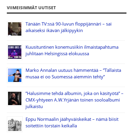
VIIMEISIMMÄT UUTISET
Tänään TV:ssä 90-luvun floppijännäri – sai
aikaiseksi ikävän jälkipyykin
Kuusituntinen konemusiikin ilmaistapahtuma
juhlitaan Helsingissä elokuussa
Marko Annalan uutuus hämmentää – ”Tällaista
musaa ei oo Suomessa aiemmin tehty”
”Halusimme tehdä albumin, joka on käsityötä” –
CMX-yhtyeen A.W.Yrjänän toinen sooloalbumi
julkaistu
Eppu Normaalin jäähyväiskeikat – nämä biisit
soitettiin torstain keikalla