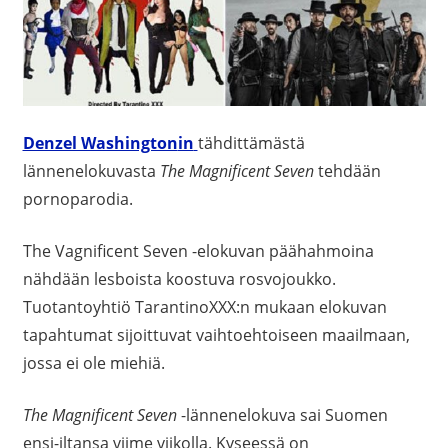
Denzel Washington
in
tähdittämästä
lännenelokuvasta
The Magnificent Seven
tehdään
pornoparodia.
The Vagnificent Seven -elokuvan päähahmoina
nähdään lesboista koostuva rosvojoukko.
Tuotantoyhtiö TarantinoXXX:n mukaan elokuvan
tapahtumat sijoittuvat vaihtoehtoiseen maailmaan,
jossa ei ole miehiä.
The Magnificent Seven
-lännenelokuva sai Suomen
ensi-iltansa viime viikolla. Kyseessä on