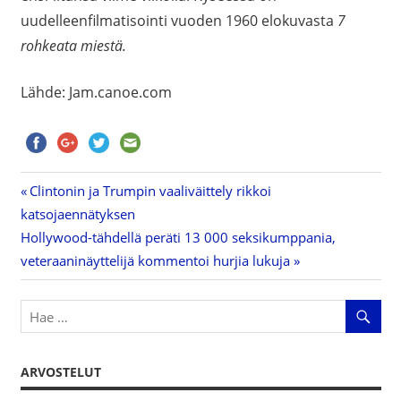
uudelleenfilmatisointi vuoden 1960 elokuvasta
7
rohkeata miestä.
Lähde: Jam.canoe.com
Previous
Clintonin ja Trumpin vaaliväittely rikkoi
Artikkelien
katsojaennätyksen
Post:
Next
Hollywood-tähdellä peräti 13 000 seksikumppania,
selaus
Post:
veteraaninäyttelijä kommentoi hurjia lukuja
ARVOSTELUT