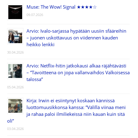
Muse: The Wow! Signal ★★★★☆
09.07.2026
Arvio: Ivalo-sarjassa hypätään uusiin sfääreihin
– juonen uskottavuus on viidennen kauden
heikko lenkki
30.04.2026
Arvio: Netflix-hitin jatkokausi alkaa räjähtävästi
– ”Tavoitteena on jopa vallanvaihdos Valkoisessa
talossa”
05.04.2026
Kirja: Irwin ei esiintynyt koskaan kännissä
luottomuusikkonsa kanssa: ”Välillä viinaa meni
ja rahaa paloi ilmiliekeissä niin kauan kuin sitä
oli”
03.04.2026