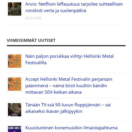
Arvio: Netflixin leffauutuus tarjoilee suhteellisen
ronskisti verta ja suolenpätkiä
20.03.2026
VIIMEISIMMÄT UUTISET
Näin paljon porukkaa viihtyi Hellsinki Metal
Festivalilla
Accept Hellsinki Metal Festivalin perjantain
päänimenä – nämä biisit kuultiin bändin
mittavan 50V-keikan aikana
Tänään TV:ssä 90-luvun floppijännäri – sai
aikaiseksi ikävän jälkipyykin
Kuusituntinen konemusiikin ilmaistapahtuma