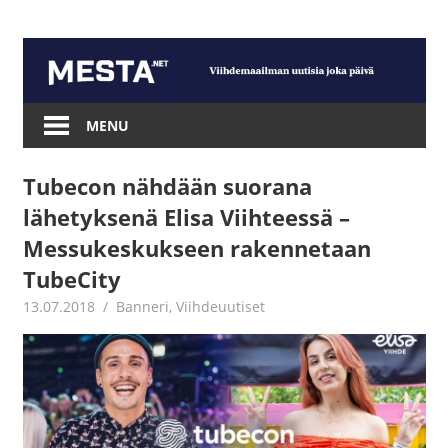
Skip
to
content
Mesta.net
MENU
Tubecon nähdään suorana
lähetyksenä Elisa Viihteessä –
Messukeskukseen rakennetaan
TubeCity
13.07.2018
Jouni Hirn
Banneri
,
Viihdeuutiset