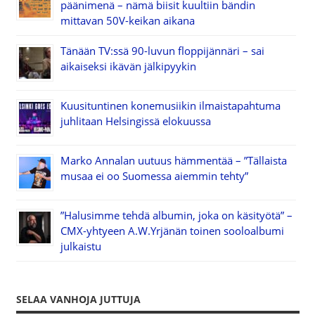
päänimenä – nämä biisit kuultiin bändin
mittavan 50V-keikan aikana
Tänään TV:ssä 90-luvun floppijännäri – sai
aikaiseksi ikävän jälkipyykin
Kuusituntinen konemusiikin ilmaistapahtuma
juhlitaan Helsingissä elokuussa
Marko Annalan uutuus hämmentää – ”Tällaista
musaa ei oo Suomessa aiemmin tehty”
”Halusimme tehdä albumin, joka on käsityötä” –
CMX-yhtyeen A.W.Yrjänän toinen sooloalbumi
julkaistu
SELAA VANHOJA JUTTUJA