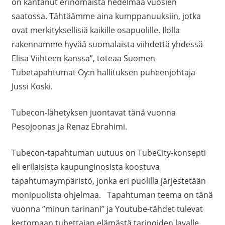
on kantanut erinomaista hedelmää vuosien
saatossa. Tähtäämme aina kumppanuuksiin, jotka
ovat merkityksellisiä kaikille osapuolille. Ilolla
rakennamme hyvää suomalaista viihdettä yhdessä
Elisa Viihteen kanssa”, toteaa Suomen
Tubetapahtumat Oy:n hallituksen puheenjohtaja
Jussi Koski.
Tubecon-lähetyksen juontavat tänä vuonna
Pesojoonas ja Renaz Ebrahimi.
Tubecon-tapahtuman uutuus on TubeCity-konsepti
eli erilaisista kaupunginosista koostuva
tapahtumaympäristö, jonka eri puolilla järjestetään
monipuolista ohjelmaa. Tapahtuman teema on tänä
vuonna ”minun tarinani” ja Youtube-tähdet tulevat
kertomaan tubettajan elämästä tarinoiden lavalle.