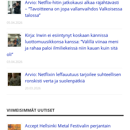
Arvio: Netflix-hitin jatkokausi alkaa räjähtävästi
– ”Tavoitteena on jopa vallanvaihdos Valkoisessa
talossa”
05.04.2026
Kirja: Irwin ei esiintynyt koskaan kännissä
luottomuusikkonsa kanssa: ”Välillä viinaa meni
ja rahaa paloi ilmiliekeissä niin kauan kuin sitä
oli”
03.04.2026
Arvio: Netflixin leffauutuus tarjoilee suhteellisen
ronskisti verta ja suolenpätkiä
20.03.2026
VIIMEISIMMÄT UUTISET
Accept Hellsinki Metal Festivalin perjantain