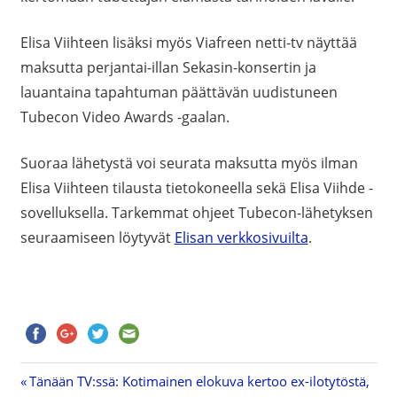
Elisa Viihteen lisäksi myös Viafreen netti-tv näyttää
maksutta perjantai-illan Sekasin-konsertin ja
lauantaina tapahtuman päättävän uudistuneen
Tubecon Video Awards -gaalan.
Suoraa lähetystä voi seurata maksutta myös ilman
Elisa Viihteen tilausta tietokoneella sekä Elisa Viihde -
sovelluksella. Tarkemmat ohjeet Tubecon-lähetyksen
seuraamiseen löytyvät
Elisan verkkosivuilta
.
Previous
Tänään TV:ssä: Kotimainen elokuva kertoo ex-ilotytöstä,