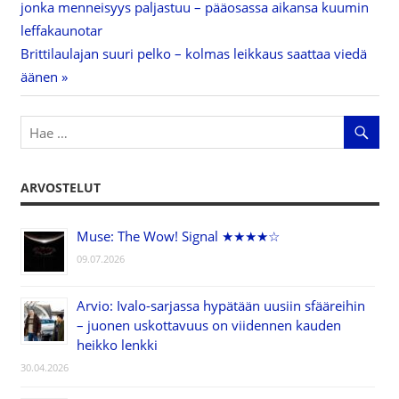
Artikkelien
jonka menneisyys paljastuu – pääosassa aikansa kuumin
Post:
leffakaunotar
selaus
Next
Brittilaulajan suuri pelko – kolmas leikkaus saattaa viedä
Post:
äänen
ARVOSTELUT
Muse: The Wow! Signal ★★★★☆
09.07.2026
Arvio: Ivalo-sarjassa hypätään uusiin sfääreihin
– juonen uskottavuus on viidennen kauden
heikko lenkki
30.04.2026