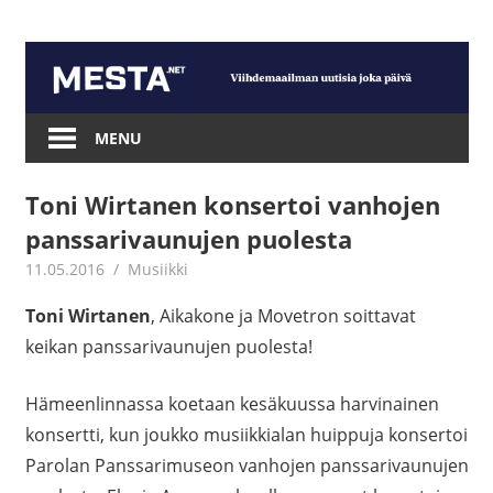
Skip
to
content
Mesta.net
MENU
Toni Wirtanen konsertoi vanhojen
panssarivaunujen puolesta
11.05.2016
mestanet
Musiikki
Toni Wirtanen
, Aikakone ja Movetron soittavat
keikan panssarivaunujen puolesta!
Hämeenlinnassa koetaan kesäkuussa harvinainen
konsertti, kun joukko musiikkialan huippuja konsertoi
Parolan Panssarimuseon vanhojen panssarivaunujen