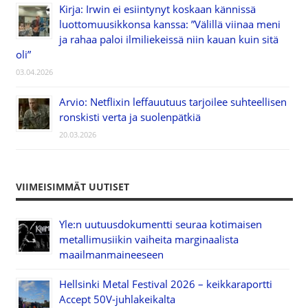
Kirja: Irwin ei esiintynyt koskaan kännissä
luottomuusikkonsa kanssa: ”Välillä viinaa meni
ja rahaa paloi ilmiliekeissä niin kauan kuin sitä
oli”
03.04.2026
Arvio: Netflixin leffauutuus tarjoilee suhteellisen
ronskisti verta ja suolenpätkiä
20.03.2026
VIIMEISIMMÄT UUTISET
Yle:n uutuusdokumentti seuraa kotimaisen
metallimusiikin vaiheita marginaalista
maailmanmaineeseen
Hellsinki Metal Festival 2026 – keikkaraportti
Accept 50V-juhlakeikalta