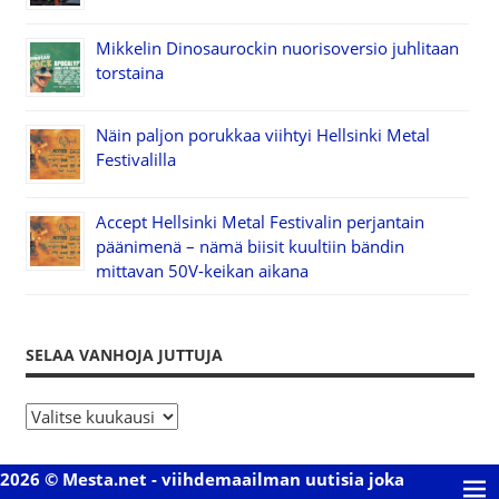
Mikkelin Dinosaurockin nuorisoversio juhlitaan
torstaina
Näin paljon porukkaa viihtyi Hellsinki Metal
Festivalilla
Accept Hellsinki Metal Festivalin perjantain
päänimenä – nämä biisit kuultiin bändin
mittavan 50V-keikan aikana
SELAA VANHOJA JUTTUJA
S
e
l
2026 © Mesta.net - viihdemaailman uutisia joka