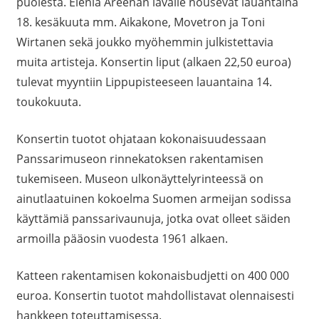
puolesta. Elenia Areenan lavalle nousevat lauantaina
18. kesäkuuta mm. Aikakone, Movetron ja Toni
Wirtanen sekä joukko myöhemmin julkistettavia
muita artisteja. Konsertin liput (alkaen 22,50 euroa)
tulevat myyntiin Lippupisteeseen lauantaina 14.
toukokuuta.
Konsertin tuotot ohjataan kokonaisuudessaan
Panssarimuseon rinnekatoksen rakentamisen
tukemiseen. Museon ulkonäyttelyrinteessä on
ainutlaatuinen kokoelma Suomen armeijan sodissa
käyttämiä panssarivaunuja, jotka ovat olleet säiden
armoilla pääosin vuodesta 1961 alkaen.
Katteen rakentamisen kokonaisbudjetti on 400 000
euroa. Konsertin tuotot mahdollistavat olennaisesti
hankkeen toteuttamisessa.