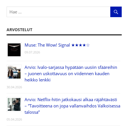
ARVOSTELUT
Muse: The Wow! Signal ★★★★☆
09.07.2026
Arvio: Ivalo-sarjassa hypätään uusiin sfääreihin
– juonen uskottavuus on viidennen kauden
heikko lenkki
30.04.2026
Arvio: Netflix-hitin jatkokausi alkaa räjähtävästi
– ”Tavoitteena on jopa vallanvaihdos Valkoisessa
talossa”
05.04.2026