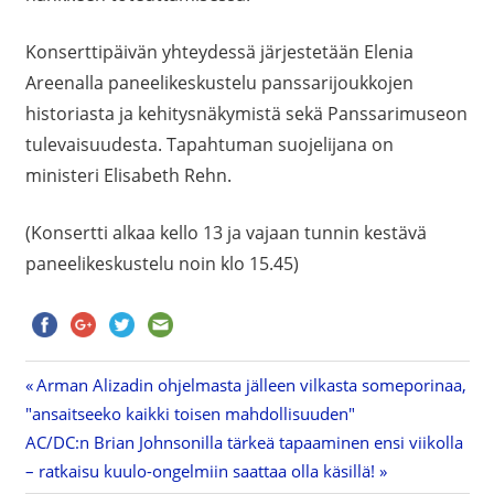
Konserttipäivän yhteydessä järjestetään Elenia
Areenalla paneelikeskustelu panssarijoukkojen
historiasta ja kehitysnäkymistä sekä Panssarimuseon
tulevaisuudesta. Tapahtuman suojelijana on
ministeri Elisabeth Rehn.
(Konsertti alkaa kello 13 ja vajaan tunnin kestävä
paneelikeskustelu noin klo 15.45)
Previous
Arman Alizadin ohjelmasta jälleen vilkasta someporinaa,
Artikkelien
"ansaitseeko kaikki toisen mahdollisuuden"
Post:
Next
AC/DC:n Brian Johnsonilla tärkeä tapaaminen ensi viikolla
selaus
Post:
– ratkaisu kuulo-ongelmiin saattaa olla käsillä!