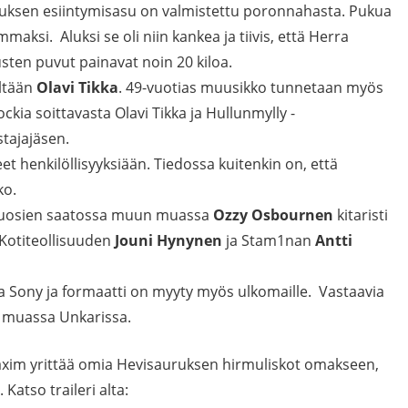
uksen esiintymisasu on valmistettu poronnahasta. Pukua
ksi. Aluksi se oli niin kankea ja tiivis, että Herra
usten puvut painavat noin 20 kiloa.
eltään
Olavi Tikka
. 49-vuotias muusikko tunnetaan myös
kia soittavasta Olavi Tikka ja Hullunmylly -
tajajäsen.
et henkilöllisyyksiään. Tiedossa kuitenkin on, että
ko.
et vuosien saatossa muun muassa
Ozzy Osbournen
kitaristi
 Kotiteollisuuden
Jouni Hynynen
ja Stam1nan
Antti
Sony ja formaatti on myyty myös ulkomaille. Vastaavia
 muassa Unkarissa.
Maxim yrittää omia Hevisauruksen hirmuliskot omakseen,
 Katso traileri alta: