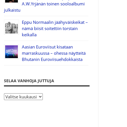
A.W.Yrjänän toinen sooloalbumi
julkaistu
Eppu Normaalin jäähyväiskeikat –
nämä biisit soitettiin torstain
keikalla
Aasian Euroviisut kisataan
marraskuussa – ohessa näytteitä
Bhutanin Euroviisuehdokkaista
SELAA VANHOJA JUTTUJA
S
e
l
a
a