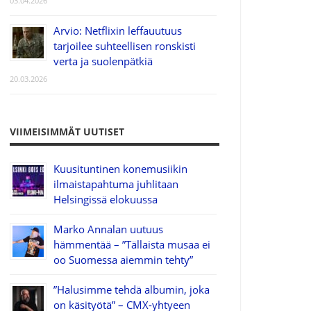
03.04.2026
Arvio: Netflixin leffauutuus
tarjoilee suhteellisen ronskisti
verta ja suolenpätkiä
20.03.2026
VIIMEISIMMÄT UUTISET
Kuusituntinen konemusiikin
ilmaistapahtuma juhlitaan
Helsingissä elokuussa
Marko Annalan uutuus
hämmentää – ”Tällaista musaa ei
oo Suomessa aiemmin tehty”
”Halusimme tehdä albumin, joka
on käsityötä” – CMX-yhtyeen