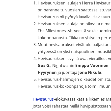
Hevisauruksen laulajan Herra Hevisaur
on paranneltu vuosien saatossa istuvamma
Hevisaurus oli pyötyä lavalla. Hevisaur
Hevisauruksen laulaja on oikealta nim
The Milestones -yhtyeestä sekä suomiroc
kokoonpanosta. Tikka on yhtyeen perus
Muut hevisaurukset eivät ole paljastane
yhtyeessä on yksi naispuolinen muusik
Hevisauruksen levyillä ovat vieraille
Gus G
., Nightwishin
Emppu Vuorinen
,
Hyyrynen
ja juontaja
Jone Nikula.
Hevisaurus-hahmojen oikeudet omistaa 
Hevisaurus-kokoonpanoja toimii muun
Hevisaurus
-elokuvassa katala liikemies 
jotta voisi rahastaa heillä huvipuistossaan.