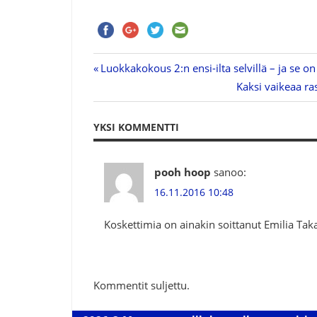
Previous
Luokkakokous 2:n ensi-ilta selvillä – ja se on
Artikkelien
Post:
Next
Kaksi vaikeaa ras
Post:
selaus
YKSI KOMMENTTI
pooh hoop
sanoo:
16.11.2016 10:48
Koskettimia on ainakin soittanut Emilia Ta
Kommentit suljettu.