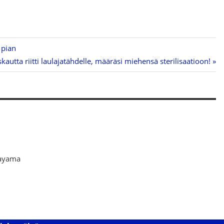
 pian
kautta riitti laulajatähdelle, määräsi miehensä sterilisaatioon!
kayama