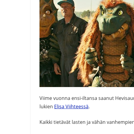
Viime vuonna ensi-iltansa saanut Hevisa
lukien
Elisa Viihteessä
.
Kaikki tietävät lasten ja vähän vanhempien