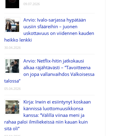
09.07.2026
Arvio: Ivalo-sarjassa hypätään
uusiin sfääreihin – juonen
uskottavuus on viidennen kauden
heikko lenkki
30.04.2026
Arvio: Netflix-hitin jatkokausi
alkaa räjähtävästi – ”Tavoitteena
on jopa vallanvaihdos Valkoisessa
talossa”
05.04.2026
Kirja: Irwin ei esiintynyt koskaan
kännissä luottomuusikkonsa
kanssa: ”Välillä viinaa meni ja
rahaa paloi ilmiliekeissä niin kauan kuin
sitä oli”