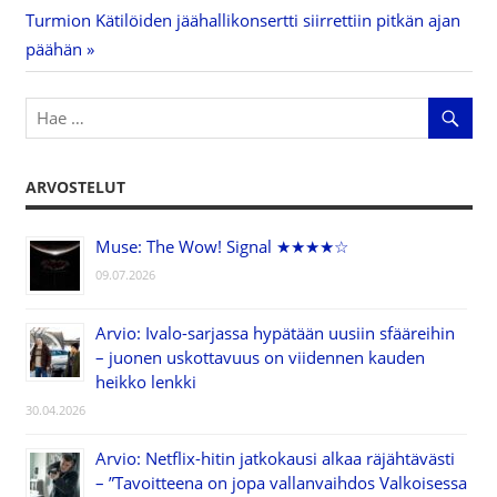
selaus
Next
Turmion Kätilöiden jäähallikonsertti siirrettiin pitkän ajan
Post:
päähän
ARVOSTELUT
Muse: The Wow! Signal ★★★★☆
09.07.2026
Arvio: Ivalo-sarjassa hypätään uusiin sfääreihin
– juonen uskottavuus on viidennen kauden
heikko lenkki
30.04.2026
Arvio: Netflix-hitin jatkokausi alkaa räjähtävästi
– ”Tavoitteena on jopa vallanvaihdos Valkoisessa