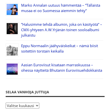
Marko Annalan uutuus hämmentää – ”Tällaista
musaa ei oo Suomessa aiemmin tehty”
”Halusimme tehdä albumin, joka on käsityötä” –
CMX-yhtyeen A.W.Yrjänän toinen sooloalbumi
julkaistu
Eppu Normaalin jäähyväiskeikat – nämä biisit
soitettiin torstain keikalla
Aasian Euroviisut kisataan marraskuussa –
ohessa näytteitä Bhutanin Euroviisuehdokkaista
SELAA VANHOJA JUTTUJA
S