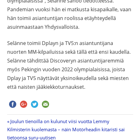
olympialaisissa”, Selänne sanoo tiedotteessa.
Pandemian vuoksi hän ei matkusta kisapaikalle, vaan
hän toimii asiantuntijan roolissa etäyhteydellä
asuinmaastaan Yhdysvalloista.
Selänne toimii Dplayn ja TV5:n asiantuntijana
nuorten MM-kilpailuissa sekä tällä että ensi kaudella.
Selänne tähdittää Discoveryn asiantuntijaremmiä
myös Pekingin vuoden 2022 olympialaisissa, joista
Dplay ja TV5 näyttävät yksinoikeudella sekä miesten
että naisten jääkiekkoturnaukset.
Previous
Joulun tienoilla on kulunut viisi vuotta Lemmy
Artikkelien
Kilmisterin kuolemasta – näin Motörheadin kitaristi sai
Post:
tietoonsa suru-uutisen