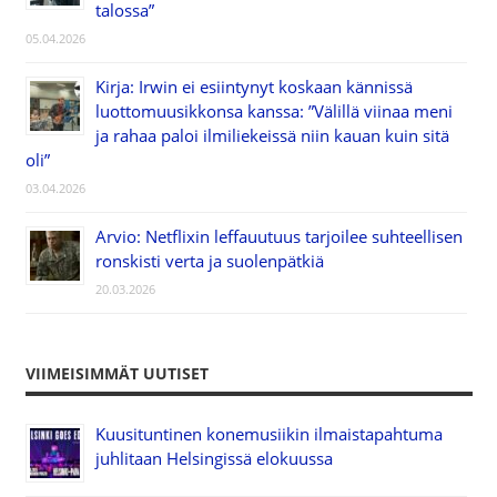
talossa”
05.04.2026
Kirja: Irwin ei esiintynyt koskaan kännissä
luottomuusikkonsa kanssa: ”Välillä viinaa meni
ja rahaa paloi ilmiliekeissä niin kauan kuin sitä
oli”
03.04.2026
Arvio: Netflixin leffauutuus tarjoilee suhteellisen
ronskisti verta ja suolenpätkiä
20.03.2026
VIIMEISIMMÄT UUTISET
Kuusituntinen konemusiikin ilmaistapahtuma
juhlitaan Helsingissä elokuussa