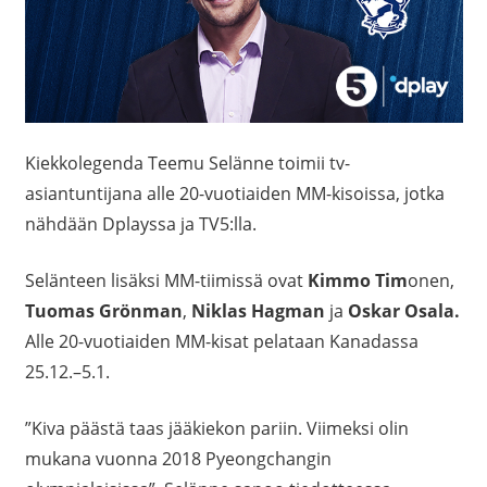
Kiekkolegenda Teemu Selänne toimii tv-
asiantuntijana alle 20-vuotiaiden MM-kisoissa, jotka
nähdään Dplayssa ja TV5:lla.
Selänteen lisäksi MM-tiimissä ovat
Kimmo Tim
onen,
Tuomas Grönman
,
Niklas Hagman
ja
Oskar Osala.
Alle 20-vuotiaiden MM-kisat pelataan Kanadassa
25.12.–5.1.
”Kiva päästä taas jääkiekon pariin. Viimeksi olin
mukana vuonna 2018 Pyeongchangin