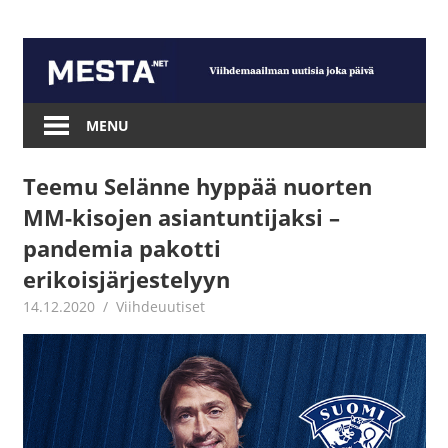
Skip
to
content
Mesta.net
MENU
Teemu Selänne hyppää nuorten
MM-kisojen asiantuntijaksi –
pandemia pakotti
erikoisjärjestelyyn
14.12.2020
Jouni Hirn
Viihdeuutiset