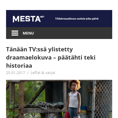
Skip
to
content
Mesta.net
MENU
Tänään TV:ssä ylistetty
draamaelokuva – päätähti teki
historiaa
25.01.2017
Jouni Hirn
Leffat & sarjat