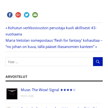
Previous
Kohutun verkkosivuston perustaja kuoli äkillisesti 43-
Artikkelien
vuotiaana
Post:
Next
Maria Veitolan somepostaus ’flesh for fantasy’ kohauttaa –
selaus
Post:
”no johan on kuva, tällä pääset iltasanomien kanteen”
ARVOSTELUT
Muse: The Wow! Signal ★★★★☆
09.07.2026