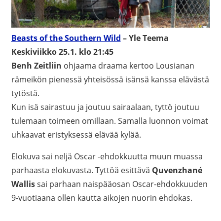
Beasts of the Southern Wild
– Yle Teema
Keskiviikko 25.1. klo 21:45
Benh Zeitliin
ohjaama draama kertoo Lousianan
rämeikön pienessä yhteisössä isänsä kanssa elävästä
tytöstä.
Kun isä sairastuu ja joutuu sairaalaan, tyttö joutuu
tulemaan toimeen omillaan. Samalla luonnon voimat
uhkaavat eristyksessä elävää kylää.
Elokuva sai neljä Oscar -ehdokkuutta muun muassa
parhaasta elokuvasta. Tyttöä esittävä
Quvenzhané
Wallis
sai parhaan naispääosan Oscar-ehdokkuuden
9-vuotiaana ollen kautta aikojen nuorin ehdokas.