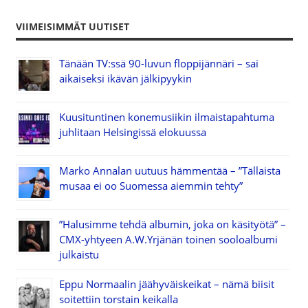
VIIMEISIMMÄT UUTISET
Tänään TV:ssä 90-luvun floppijännäri – sai
aikaiseksi ikävän jälkipyykin
Kuusituntinen konemusiikin ilmaistapahtuma
juhlitaan Helsingissä elokuussa
Marko Annalan uutuus hämmentää – ”Tällaista
musaa ei oo Suomessa aiemmin tehty”
”Halusimme tehdä albumin, joka on käsityötä” –
CMX-yhtyeen A.W.Yrjänän toinen sooloalbumi
julkaistu
Eppu Normaalin jäähyväiskeikat – nämä biisit
soitettiin torstain keikalla