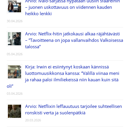
Arvio: Ivalo-sarjassa hypätään uusiin sfääreihin
– juonen uskottavuus on viidennen kauden
heikko lenkki
30.04.2026
Arvio: Netflix-hitin jatkokausi alkaa räjähtävästi
– ”Tavoitteena on jopa vallanvaihdos Valkoisessa
talossa”
05.04.2026
Kirja: Irwin ei esiintynyt koskaan kännissä
luottomuusikkonsa kanssa: ”Välillä viinaa meni
ja rahaa paloi ilmiliekeissä niin kauan kuin sitä
oli”
03.04.2026
Arvio: Netflixin leffauutuus tarjoilee suhteellisen
ronskisti verta ja suolenpätkiä
20.03.2026