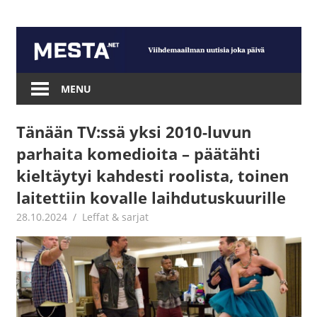
Skip
to
content
Mesta.net
MENU
Tänään TV:ssä yksi 2010-luvun
parhaita komedioita – päätähti
kieltäytyi kahdesti roolista, toinen
laitettiin kovalle laihdutuskuurille
28.10.2024
Jouni Hirn
Leffat & sarjat