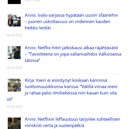
Arvio: Ivalo-sarjassa hypätään uusiin sfääreihin
– juonen uskottavuus on viidennen kauden
heikko lenkki
30.04.2026
Arvio: Netflix-hitin jatkokausi alkaa räjähtävästi
– ”Tavoitteena on jopa vallanvaihdos Valkoisessa
talossa”
05.04.2026
Kirja: Irwin ei esiintynyt koskaan kännissä
luottomuusikkonsa kanssa: ”Välillä viinaa meni
ja rahaa paloi ilmiliekeissä niin kauan kuin sitä
oli”
03.04.2026
Arvio: Netflixin leffauutuus tarjoilee suhteellisen
ronskisti verta ja suolenpätkiä