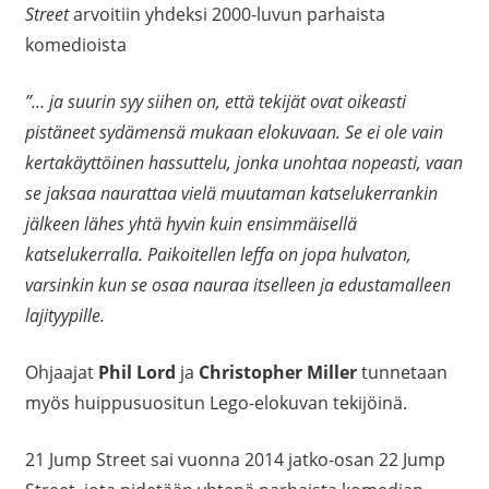
Street
arvoitiin yhdeksi 2000-luvun parhaista
komedioista
”… ja suurin syy siihen on, että tekijät ovat oikeasti
pistäneet sydämensä mukaan elokuvaan. Se ei ole vain
kertakäyttöinen hassuttelu, jonka unohtaa nopeasti, vaan
se jaksaa naurattaa vielä muutaman katselukerrankin
jälkeen lähes yhtä hyvin kuin ensimmäisellä
katselukerralla. Paikoitellen leffa on jopa hulvaton,
varsinkin kun se osaa nauraa itselleen ja edustamalleen
lajityypille.
Ohjaajat
Phil Lord
ja
Christopher Miller
tunnetaan
myös huippusuositun Lego-elokuvan tekijöinä.
21 Jump Street sai vuonna 2014 jatko-osan 22 Jump