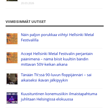
20.03.2026
VIIMEISIMMÄT UUTISET
Näin paljon porukkaa viihtyi Hellsinki Metal
Festivalilla
Accept Hellsinki Metal Festivalin perjantain
päänimenä – nämä biisit kuultiin bändin
mittavan 50V-keikan aikana
Tänään TV:ssä 90-luvun floppijännäri – sai
aikaiseksi ikävän jälkipyykin
Kuusituntinen konemusiikin ilmaistapahtuma
juhlitaan Helsingissä elokuussa