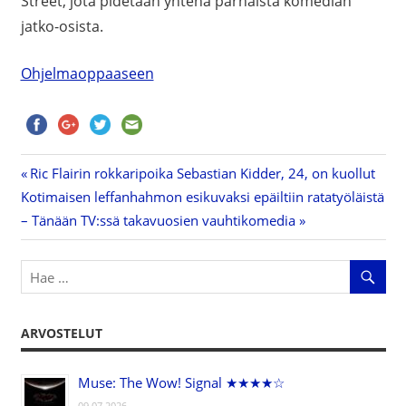
Street, jota pidetään yhtenä parhaista komedian
jatko-osista.
Ohjelmaoppaaseen
Previous
Ric Flairin rokkaripoika Sebastian Kidder, 24, on kuollut
Artikkelien
Next
Kotimaisen leffanhahmon esikuvaksi epäiltiin ratatyöläistä
Post:
Post:
– Tänään TV:ssä takavuosien vauhtikomedia
selaus
ARVOSTELUT
Muse: The Wow! Signal ★★★★☆
09.07.2026