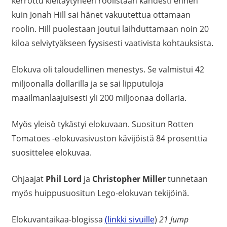
kerrottu kieltäytyneen roolistaan kahdesti ennen
kuin Jonah Hill sai hänet vakuutettua ottamaan
roolin. Hill puolestaan joutui laihduttamaan noin 20
kiloa selviytyäkseen fyysisesti vaativista kohtauksista.
Elokuva oli taloudellinen menestys. Se valmistui 42
miljoonalla dollarilla ja se sai lipputuloja
maailmanlaajuisesti yli 200 miljoonaa dollaria.
Myös yleisö tykästyi elokuvaan. Suositun Rotten
Tomatoes -elokuvasivuston kävijöistä 84 prosenttia
suosittelee elokuvaa.
Ohjaajat
Phil Lord
ja
Christopher Miller
tunnetaan
myös huippusuositun Lego-elokuvan tekijöinä.
Elokuvantaikaa-blogissa
(linkki sivuille
)
21 Jump